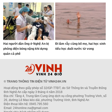
Hai người đàn ông ở Nghệ An bị
Đi làm rẫy cùng bố mẹ, hai học sinh
phóng điện bỏng nặng khi dựng
tiểu học đuối nước tử vong
quán cà phê
®
TRANG THÔNG TIN ĐIỆN TỬ VINH24H.VN
Hoạt động theo giấy phép số 32/GP-TTĐT, do Sở Thông tin và Truyền thông
tỉnh Nghệ An cấp ngày 3 tháng 4 năm 2018
Địa chỉ: Tầng 4, Trung tâm Cung ứng dịch vụ công phường Trường Vinh, số
26, đường Lê Mao kéo dài, phường Trường Vinh, tỉnh Nghệ An
Điện thoại liên hệ: 0945.795.560
Email: 24honline.na@gmail.com