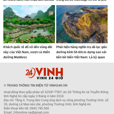
giúp chiêu tài
nhất cuộc đời!
Khách quốc tế đổ xô đến vùng đất
Phát hiện hàng nghìn trụ đá lục giác
này của Việt Nam, vượt cả thiên
đường kính 50-60cm dựng san sát
đường Maldives
bên bờ biển Việt Nam: Là kỳ quan
hiếm gặp trên thế giới, đã hơn 2
triệu năm tuổi
®
TRANG THÔNG TIN ĐIỆN TỬ VINH24H.VN
Hoạt động theo giấy phép số 32/GP-TTĐT, do Sở Thông tin và Truyền thông
tỉnh Nghệ An cấp ngày 3 tháng 4 năm 2018
Địa chỉ: Tầng 4, Trung tâm Cung ứng dịch vụ công phường Trường Vinh, số
26, đường Lê Mao kéo dài, phường Trường Vinh, tỉnh Nghệ An
Điện thoại liên hệ: 0945.795.560
Email: 24honline.na@gmail.com