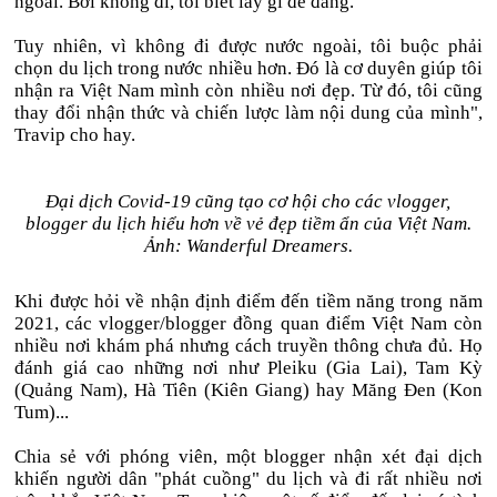
ngoài. Bởi không đi, tôi biết lấy gì để đăng.
Tuy nhiên, vì không đi được nước ngoài, tôi buộc phải
chọn du lịch trong nước nhiều hơn. Đó là cơ duyên giúp tôi
nhận ra Việt Nam mình còn nhiều nơi đẹp. Từ đó, tôi cũng
thay đổi nhận thức và chiến lược làm nội dung của mình",
Travip cho hay.
Đại dịch Covid-19 cũng tạo cơ hội cho các vlogger,
blogger du lịch hiểu hơn về vẻ đẹp tiềm ẩn của Việt Nam.
Ảnh: Wanderful Dreamers.
Khi được hỏi về nhận định điểm đến tiềm năng trong năm
2021, các vlogger/blogger đồng quan điểm Việt Nam còn
nhiều nơi khám phá nhưng cách truyền thông chưa đủ. Họ
đánh giá cao những nơi như Pleiku (Gia Lai), Tam Kỳ
(Quảng Nam), Hà Tiên (Kiên Giang) hay Măng Đen (Kon
Tum)...
Chia sẻ với phóng viên, một blogger nhận xét đại dịch
khiến người dân "phát cuồng" du lịch và đi rất nhiều nơi