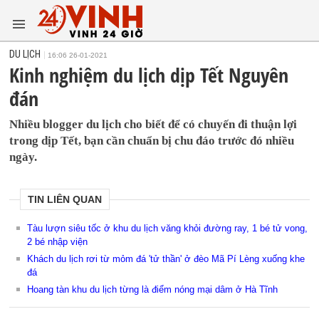
DU LỊCH
16:06 26-01-2021
Kinh nghiệm du lịch dịp Tết Nguyên
đán
Nhiều blogger du lịch cho biết để có chuyến đi thuận lợi
trong dịp Tết, bạn cần chuẩn bị chu đáo trước đó nhiều
ngày.
TIN LIÊN QUAN
Tàu lượn siêu tốc ở khu du lịch văng khỏi đường ray, 1 bé tử vong,
2 bé nhập viện
Khách du lịch rơi từ mỏm đá 'tử thần' ở đèo Mã Pí Lèng xuống khe
đá
Hoang tàn khu du lịch từng là điểm nóng mại dâm ở Hà Tĩnh