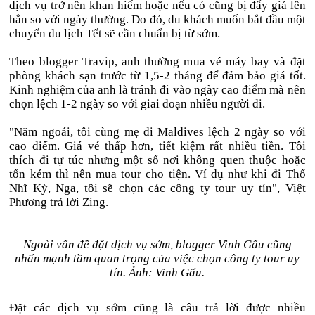
dịch vụ trở nên khan hiếm hoặc nếu có cũng bị đẩy giá lên
hẳn so với ngày thường. Do đó, du khách muốn bắt đầu một
chuyến du lịch Tết sẽ cần chuẩn bị từ sớm.
Theo blogger Travip, anh thường mua vé máy bay và đặt
phòng khách sạn trước từ 1,5-2 tháng để đảm bảo giá tốt.
Kinh nghiệm của anh là tránh đi vào ngày cao điểm mà nên
chọn lệch 1-2 ngày so với giai đoạn nhiều người đi.
"Năm ngoái, tôi cùng mẹ đi Maldives lệch 2 ngày so với
cao điểm. Giá vé thấp hơn, tiết kiệm rất nhiều tiền. Tôi
thích đi tự túc nhưng một số nơi không quen thuộc hoặc
tốn kém thì nên mua tour cho tiện. Ví dụ như khi đi Thổ
Nhĩ Kỳ, Nga, tôi sẽ chọn các công ty tour uy tín", Việt
Phương trả lời Zing.
Ngoài vấn đề đặt dịch vụ sớm, blogger Vinh Gấu cũng
nhấn mạnh tầm quan trọng của việc chọn công ty tour uy
tín. Ảnh: Vinh Gấu.
Đặt các dịch vụ sớm cũng là câu trả lời được nhiều