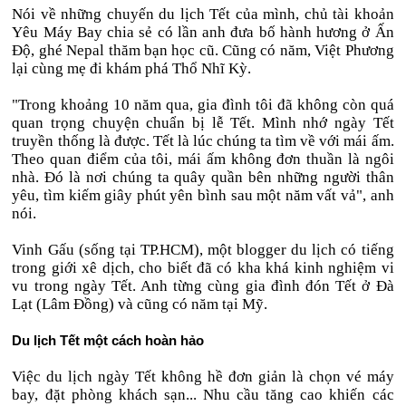
Nói về những chuyến du lịch Tết của mình, chủ tài khoản
Yêu Máy Bay chia sẻ có lần anh đưa bố hành hương ở Ấn
Độ, ghé Nepal thăm bạn học cũ. Cũng có năm, Việt Phương
lại cùng mẹ đi khám phá Thổ Nhĩ Kỳ.
"Trong khoảng 10 năm qua, gia đình tôi đã không còn quá
quan trọng chuyện chuẩn bị lễ Tết. Mình nhớ ngày Tết
truyền thống là được. Tết là lúc chúng ta tìm về với mái ấm.
Theo quan điểm của tôi, mái ấm không đơn thuần là ngôi
nhà. Đó là nơi chúng ta quây quần bên những người thân
yêu, tìm kiếm giây phút yên bình sau một năm vất vả", anh
nói.
Vinh Gấu (sống tại TP.HCM), một blogger du lịch có tiếng
trong giới xê dịch, cho biết đã có kha khá kinh nghiệm vi
vu trong ngày Tết. Anh từng cùng gia đình đón Tết ở Đà
Lạt (Lâm Đồng) và cũng có năm tại Mỹ.
Du lịch Tết một cách hoàn hảo
Việc du lịch ngày Tết không hề đơn giản là chọn vé máy
bay, đặt phòng khách sạn... Nhu cầu tăng cao khiến các