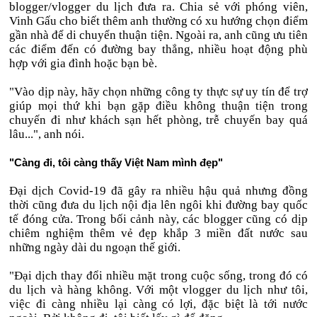
blogger/vlogger du lịch đưa ra. Chia sẻ với phóng viên,
Vinh Gấu cho biết thêm anh thường có xu hướng chọn điểm
gần nhà để di chuyển thuận tiện. Ngoài ra, anh cũng ưu tiên
các điểm đến có đường bay thẳng, nhiều hoạt động phù
hợp với gia đình hoặc bạn bè.
"Vào dịp này, hãy chọn những công ty thực sự uy tín để trợ
giúp mọi thứ khi bạn gặp điều không thuận tiện trong
chuyến đi như khách sạn hết phòng, trễ chuyến bay quá
lâu...", anh nói.
"Càng đi, tôi càng thấy Việt Nam mình đẹp"
Đại dịch Covid-19 đã gây ra nhiều hậu quả nhưng đồng
thời cũng đưa du lịch nội địa lên ngôi khi đường bay quốc
tế đóng cửa. Trong bối cảnh này, các blogger cũng có dịp
chiêm nghiệm thêm vẻ đẹp khắp 3 miền đất nước sau
những ngày dài du ngoạn thế giới.
"Đại dịch thay đổi nhiều mặt trong cuộc sống, trong đó có
du lịch và hàng không. Với một vlogger du lịch như tôi,
việc đi càng nhiều lại càng có lợi, đặc biệt là tới nước