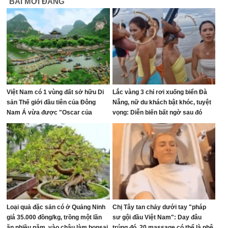
BÀI MỚI ĐĂNG
Việt Nam có 1 vùng đất sở hữu Di
Lắc vàng 3 chỉ rơi xuống biển Đà
sản Thế giới đầu tiên của Đông
Nẵng, nữ du khách bật khóc, tuyệt
Nam Á vừa được "Oscar của
vọng: Diễn biến bất ngờ sau đó
ngành du lịch" đề cử, là nơi tỷ phú
Xuân Trường đầu tư KDL tâm linh
12.000 ha
Loại quả đặc sản có ở Quảng Ninh
Chị Tây tan chảy dưới tay "pháp
giá 35.000 đồng/kg, trồng một lần
sư gội đầu Việt Nam": Day đâu
ăn nhiều năm, vào chậu làm bonsai
trúng đó, 20 massage có thể là phê