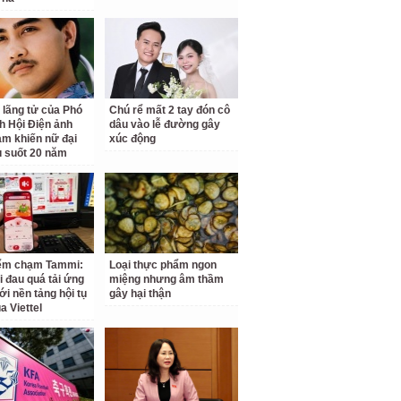
 lãng tử của Phó
Chú rể mất 2 tay đón cô
ch Hội Điện ảnh
dâu vào lễ đường gây
am khiến nữ đại
xúc động
u suốt 20 năm
iểm chạm Tammi:
Loại thực phẩm ngon
i đau quá tải ứng
miệng nhưng âm thầm
ới nền tảng hội tụ
gây hại thận
a Viettel