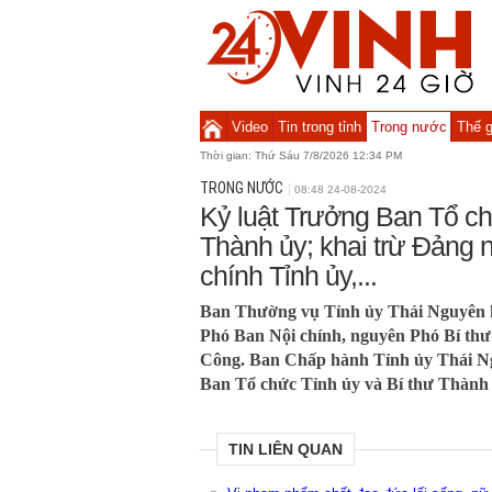
Video
Tin trong tỉnh
Trong nước
Thế g
Thời gian:
Thứ Sáu 7/8/2026 12:34 PM
TRONG NƯỚC
08:48 24-08-2024
Kỷ luật Trưởng Ban Tổ ch
Thành ủy; khai trừ Đảng
chính Tỉnh ủy,...
Ban Thường vụ Tỉnh ủy Thái Nguyên k
Phó Ban Nội chính, nguyên Phó Bí thư
Công. Ban Chấp hành Tỉnh ủy Thái Ng
Ban Tổ chức Tỉnh ủy và Bí thư Thành
TIN LIÊN QUAN