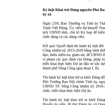
Kỷ luật Khai trừ Đảng nguyên Phó Ban
ủy xã
Ngày 23/8, Ban Thường vụ Tỉnh ủy Thá
Trịnh Việt Hùng, Ủy viên dự khuyết Tru
tịch UBND tỉnh, chủ trì Kỳ họp để kiểm 
chức đảng và các đảng viên.
Kết quả: Quyết định thi hành kỷ luật đ
Công nhiệm kỳ 2015-2020 bằng hình thức 
đạo, thiếu kiểm tra, giám sát, để UBND t
vi phạm các quy định của Đảng, pháp lu
triển khai thực hiện Dự án đầu tư xây d
thành phố Sông Công (giai đoạn I, II).
Thi hành kỷ luật khai trừ ra khỏi Đảng đ
Phó Trưởng Ban Nội chính Tỉnh ủy, ngu
UBND TP. Sông Công nhiệm kỳ 2016-202
chức, triển khai thực hiện Dự án.
Thi hành kỷ luật khai trừ ra khỏi Đản
Huyện ủy viên, Bí thư Đảng ủy xã Qua