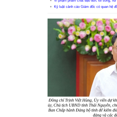
Vi phạm phẩm chất đạo đức lối sống, nữ B
Kỷ luật cảnh cáo Giám đốc có quan hệ đồ
Đồng chí Trịnh Việt Hùng, Ủy viên dự k
ủy, Chủ tịch UBND tỉnh Thái Nguyên, chủ
Ban Chấp hành Đảng bộ tỉnh để kiểm điểm
đảng và các đ