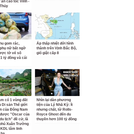
 án cao tốc Vinh -
 Thủy
hu gom rác,
Áp thấp nhiệt đới hình
phụ nữ bất ngờ
thành trên Vịnh Bắc Bộ,
ược tờ vé số
gió giật cấp 8
31 tỷ đồng và cái
am có 1 vùng đất
Nhìn lại dàn phương
 Di sản Thế giới
tiện của Lý Nhã Kỳ: Ít
ên của Đông Nam
nhưng chất, từ Rolls-
 được "Oscar của
Royce Ghost đến du
u lịch" đề cử, là
thuyền hơn 100 tỷ đồng
 phú Xuân Trường
 KDL tâm linh
 ha