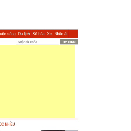
uộc sống
Du lịch
Số hóa
Xe
Nhân ái
ỌC NHIỀU