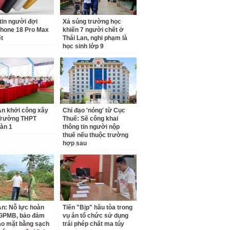
tin người đợi
Xả súng trường học
hone 18 Pro Max
khiến 7 người chết ở
ết
Thái Lan, nghi phạm là
học sinh lớp 9
n khởi công xây
Chỉ đạo 'nóng' từ Cục
Trường THPT
Thuế: Sẽ công khai
àn 1
thông tin người nộp
thuế nếu thuộc trường
hợp sau
n: Nỗ lực hoàn
Tiến "Bịp" hầu tòa trong
 GPMB, bảo đảm
vụ án tổ chức sử dụng
ao mặt bằng sạch
trái phép chất ma túy