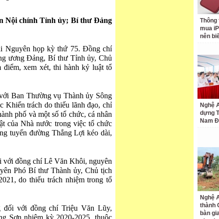
 Nội chính Tỉnh ủy; Bí thư Đảng
Thông 
mua iP
nên bi
i Nguyên họp kỳ thứ 75. Đồng chí
ng ương Đảng, Bí thư Tỉnh ủy, Chủ
điểm, xem xét, thi hành kỷ luật tổ
ối với Ban Thường vụ Thành ủy Sông
Khiển trách do thiếu lãnh đạo, chỉ
Nghệ A
dựng 
hành phố và một số tổ chức, cá nhân
Nam Đ
ật của Nhà nước trong việc tổ chức
ựng tuyến đường Thắng Lợi kéo dài,
ối với đồng chí Lê Văn Khôi, nguyên
yên Phó Bí thư Thành ủy, Chủ tịch
1, do thiếu trách nhiệm trong tổ
Nghệ A
thành
g đối với đồng chí Triệu Văn Lũy,
bàn gi
ng Sơn nhiệm kỳ 2020-2025, thuộc