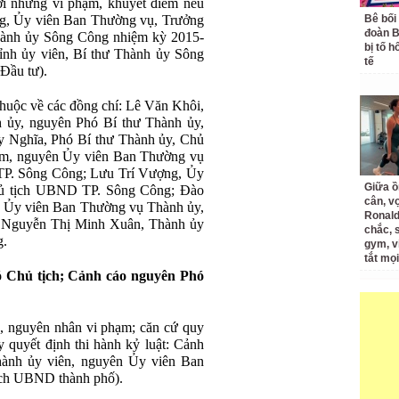
ới những vi phạm, khuyết điểm nêu
g, Ủy viên Ban Thường vụ, Trưởng
Bê bối
đoàn 
hành ủy Sông Công nhiệm kỳ 2015-
bị tố h
nh ủy viên, Bí thư Thành ủy Sông
tế
Đầu tư).
 thuộc về các đồng chí: Lê Văn Khôi,
 ủy, nguyên Phó Bí thư Thành ủy,
Nghĩa, Phó Bí thư Thành ủy, Chủ
m, nguyên Ủy viên Ban Thường vụ
P. Sông Công; Lưu Trí Vượng, Ủy
Giữa ồ
hủ tịch UBND TP. Sông Công; Đào
cân, v
 Ủy viên Ban Thường vụ Thành ủy,
Ronald
 Nguyễn Thị Minh Xuân, Thành ủy
chắc, 
g.
gym, v
tắt mọi
ó Chủ tịch; Cảnh cáo nguyên Phó
ả, nguyên nhân vi phạm; căn cứ quy
 quyết định thi hành kỷ luật: Cảnh
ành ủy viên, nguyên Ủy viên Ban
ịch UBND thành phố).