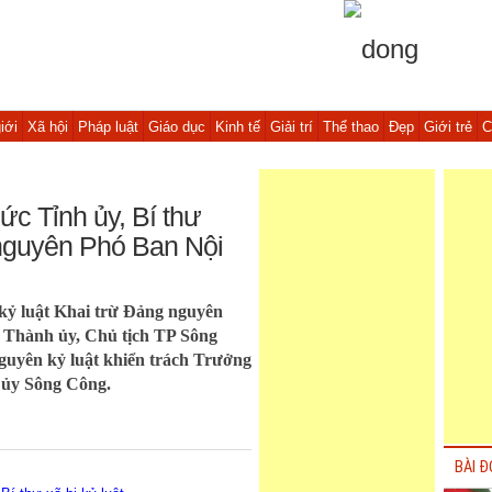
iới
Xã hội
Pháp luật
Giáo dục
Kinh tế
Giải trí
Thể thao
Đẹp
Giới trẻ
C
ức Tỉnh ủy, Bí thư
 nguyên Phó Ban Nội
ỷ luật Khai trừ Đảng nguyên
 Thành ủy, Chủ tịch TP Sông
uyên kỷ luật khiển trách Trưởng
 ủy Sông Công.
BÀI Đ