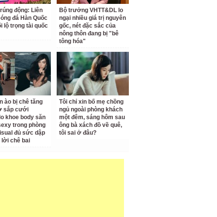
 rúng động: Liên
Bộ trưởng VHTT&DL lo
Bóng đá Hàn Quốc
ngại nhiều giá trị nguyên
ối lộ trọng tài quốc
gốc, nét đặc sắc của
nông thôn đang bị "bê
tông hóa"
n ào bị chê tăng
Tôi chỉ xin bố mẹ chồng
ợ sắp cưới
ngủ ngoài phòng khách
o khoe body săn
một đêm, sáng hôm sau
sexy trong phòng
ông bà xách đồ về quê,
isual đủ sức dập
tôi sai ở đâu?
 lời chê bai