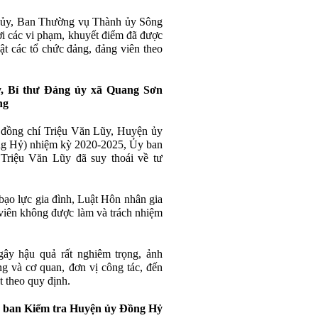
 ủy, Ban Thường vụ Thành ủy Sông
ời các vi phạm, khuyết điểm đã được
uật các tổ chức đảng, đảng viên theo
y, Bí thư Đảng ủy xã Quang Sơn
ng
i đồng chí Triệu Văn Lũy, Huyện ủy
ng Hỷ) nhiệm kỳ 2020-2025, Ủy ban
Triệu Văn Lũy đã suy thoái về tư
ạo lực gia đình, Luật Hôn nhân gia
viên không được làm và trách nhiệm
ây hậu quả rất nghiêm trọng, ảnh
ng và cơ quan, đơn vị công tác, đến
t theo quy định.
 ban Kiểm tra Huyện ủy Đồng Hỷ