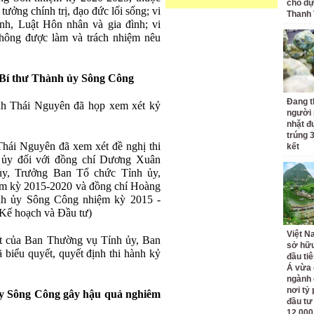
cho dự
ưởng chính trị, đạo đức lối sống; vi
Thanh
nh, Luật Hôn nhân và gia đình; vi
hông được làm và trách nhiệm nêu
 Bí thư Thành ủy Sông Công
Đang t
h Thái Nguyên đã họp xem xét kỷ
người 
nhặt đ
trúng 
hái Nguyên đã xem xét đề nghị thi
kết
 ủy đối với đồng chí Dương Xuân
y, Trưởng Ban Tổ chức Tỉnh ủy,
m kỳ 2015-2020 và đồng chí Hoàng
nh ủy Sông Công nhiệm kỳ 2015 -
Kế hoạch và Đầu tư)
Việt N
uật của Ban Thường vụ Tỉnh ủy, Ban
sở hữu
biểu quyết, quyết định thi hành kỷ
đầu ti
Á vừa
ngành d
nơi tỷ
y Sông Công gây hậu quả nghiêm
đầu tư
12.000