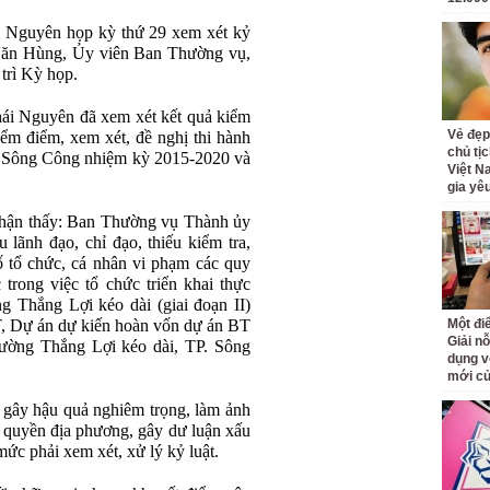
i Nguyên họp kỳ thứ 29 xem xét kỷ
 Văn Hùng, Ủy viên Ban Thường vụ,
trì Kỳ họp.
ái Nguyên đã xem xét kết quả kiểm
Vẻ đẹp
iểm điểm, xem xét, đề nghị thi hành
chủ tị
y Sông Công nhiệm kỳ 2015-2020 và
Việt N
gia yê
hận thấy: Ban Thường vụ Thành ủy
lãnh đạo, chỉ đạo, thiếu kiểm tra,
 tổ chức, cá nhân vi phạm các quy
trong việc tổ chức triển khai thực
 Thắng Lợi kéo dài (giai đoạn II)
T, Dự án dự kiến hoàn vốn dự án BT
Một đ
Giải nỗ
ường Thắng Lợi kéo dài, TP. Sông
dụng v
mới củ
 gây hậu quả nghiêm trọng, làm ảnh
h quyền địa phương, gây dư luận xấu
ức phải xem xét, xử lý kỷ luật.