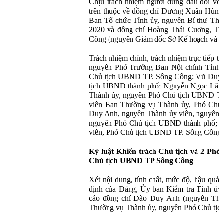
Chịu trách nhiệm người đứng đầu đối v
trên thuộc về đồng chí Dương Xuân Hùn
Ban Tổ chức Tỉnh ủy, nguyên Bí thư T
2020 và đồng chí Hoàng Thái Cương, Tỉ
Công (nguyên Giám đốc Sở Kế hoạch và 
Trách nhiệm chính, trách nhiệm trực tiếp
nguyên Phó Trưởng Ban Nội chính Tỉnh
Chủ tịch UBND TP. Sông Công; Vũ Duy 
tịch UBND thành phố; Nguyễn Ngọc Lâ
Thành ủy, nguyên Phó Chủ tịch UBND T
viên Ban Thường vụ Thành ủy, Phó C
Duy Anh, nguyên Thành ủy viên, nguyên
nguyên Phó Chủ tịch UBND thành phố;
viên, Phó Chủ tịch UBND TP. Sông Côn
Kỷ luật Khiển trách Chủ tịch và 2 Ph
Chủ tịch UBND TP Sông Công
Xét nội dung, tính chất, mức độ, hậu qu
định của Đảng, Ủy ban Kiểm tra Tỉnh ủy
cáo đồng chí Đào Duy Anh (nguyên Th
Thường vụ Thành ủy, nguyên Phó Chủ t