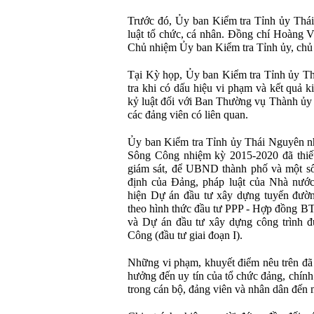
Trước đó, Ủy ban Kiểm tra Tỉnh ủy Thá
luật tổ chức, cá nhân. Đồng chí Hoàng
Chủ nhiệm Ủy ban Kiểm tra Tỉnh ủy, chủ 
Tại Kỳ họp, Ủy ban Kiểm tra Tỉnh ủy Th
tra khi có dấu hiệu vi phạm và kết quả k
kỷ luật đối với Ban Thường vụ Thành ủ
các đảng viên có liên quan.
Ủy ban Kiểm tra Tỉnh ủy Thái Nguyên n
Sông Công nhiệm kỳ 2015-2020 đã thiếu 
giám sát, để UBND thành phố và một số
định của Đảng, pháp luật của Nhà nước 
hiện Dự án đầu tư xây dựng tuyến đường
theo hình thức đầu tư PPP - Hợp đồng B
và Dự án đầu tư xây dựng công trình đ
Công (đầu tư giai đoạn I).
Những vi phạm, khuyết điểm nêu trên đã
hưởng đến uy tín của tổ chức đảng, chín
trong cán bộ, đảng viên và nhân dân đến m