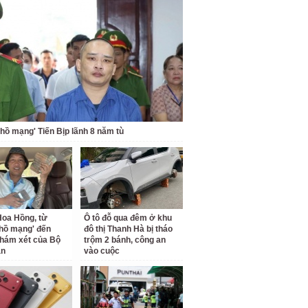
 hồ mạng' Tiến Bịp lãnh 8 năm tù
oa Hồng, từ
Ô tô đỗ qua đêm ở khu
 hồ mạng' đến
đô thị Thanh Hà bị tháo
hám xét của Bộ
trộm 2 bánh, công an
an
vào cuộc