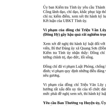
Ủy ban Kiểm tra Tỉnh ủy yêu cầu Thành
Công lãnh đạo, chỉ đạo, khắc phục kịp th
chỉ ra; kiểm điểm, xem xét thi hành kỷ l
Kết luận của UBKT Tỉnh ủy.
Vi phạm của đồng chí Triệu Văn Lũ
(Đồng Hỷ) gây hậu quả rất nghiêm trọ
Xem xét đề nghị thi hành kỷ luật đối vớ
viên, Bí thư Đảng ủy xã Quang Sơn (Đồ
Kiểm tra Tỉnh ủy nhận thấy: Đồng chí 
tưởng chính trị, đạo đức, lối sống.
Đồng chí đã vi phạm Luật Phòng, chống b
đình; vi phạm quy định những điều đảng 
nêu gương.
Vi phạm của đồng chí Triệu Văn Lũy g
hưởng rất xấu đến uy tín của tổ chức đả
mức phải đề nghị xem xét, thi hành kỷ luậ
Yêu cầu Ban Thường vụ Huyện ủy, Ủy