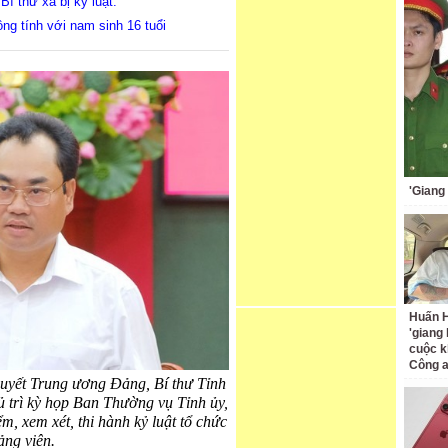
í thư xã bị kỷ luật.
ng tính với nam sinh 16 tuổi
'Giang
Huấn H
'giang
cuộc k
Công 
huyết Trung ương Đảng, Bí thư Tỉnh
 trì kỳ họp Ban Thường vụ Tỉnh ủy,
, xem xét, thi hành kỷ luật tổ chức
ảng viên.