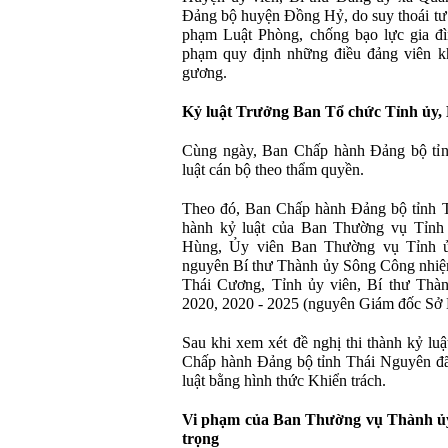
Đảng bộ huyện Đồng Hỷ, do suy thoái tư t
phạm Luật Phòng, chống bạo lực gia đì
phạm quy định những điều đảng viên k
gương.
Kỷ luật Trưởng Ban Tổ chức Tỉnh ủy,
Cùng ngày, Ban Chấp hành Đảng bộ tỉn
luật cán bộ theo thẩm quyền.
Theo đó, Ban Chấp hành Đảng bộ tỉnh T
hành kỷ luật của Ban Thường vụ Tỉnh
Hùng, Ủy viên Ban Thường vụ Tỉnh ủ
nguyên Bí thư Thành ủy Sông Công nhiệ
Thái Cương, Tỉnh ủy viên, Bí thư Thà
2020, 2020 - 2025 (nguyên Giám đốc Sở 
Sau khi xem xét đề nghị thi thành kỷ l
Chấp hành Đảng bộ tỉnh Thái Nguyên đã 
luật bằng hình thức Khiển trách.
Vi phạm của Ban Thường vụ Thành ủ
trọng