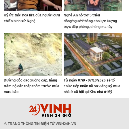
Ký ức thời hoa lửa của người cựu
Nghệ An hỗ trợ 5 triệu
chiến binh xứ Nghệ
đồng/người/tháng cho lực lượng
trực tiếp phòng, chống ma túy
Đường độc đạo xuống cấp, hàng
Từ ngày 07/9 - 07/10/2026 sẽ tổ
trăm hộ dân thấp thỏm trước mùa
chức tiếp nhận hồ sơ đăng ký mua
mưa bão
nhà ở xã hội tại Khu nhà ở Mỹ
Thượng, phường Vinh Lộc
®
TRANG THÔNG TIN ĐIỆN TỬ VINH24H.VN