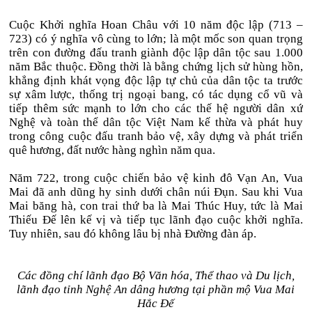
Cuộc Khởi nghĩa Hoan Châu với 10 năm độc lập (713 –
723) có ý nghĩa vô cùng to lớn; là một mốc son quan trọng
trên con đường đấu tranh giành độc lập dân tộc sau 1.000
năm Bắc thuộc. Đồng thời là bằng chứng lịch sử hùng hồn,
khẳng định khát vọng độc lập tự chủ của dân tộc ta trước
sự xâm lược, thống trị ngoại bang, có tác dụng cổ vũ và
tiếp thêm sức mạnh to lớn cho các thế hệ người dân xứ
Nghệ và toàn thể dân tộc Việt Nam kế thừa và phát huy
trong công cuộc đấu tranh bảo vệ, xây dựng và phát triển
quê hương, đất nước hàng nghìn năm qua.
Năm 722, trong cuộc chiến bảo vệ kinh đô Vạn An, Vua
Mai đã anh dũng hy sinh dưới chân núi Đụn. Sau khi Vua
Mai băng hà, con trai thứ ba là Mai Thúc Huy, tức là Mai
Thiếu Đế lên kế vị và tiếp tục lãnh đạo cuộc khởi nghĩa.
Tuy nhiên, sau đó không lâu bị nhà Đường đàn áp.
Các đồng chí lãnh đạo Bộ Văn hóa, Thể thao và Du lịch,
lãnh đạo tỉnh Nghệ An dâng hương tại phần mộ Vua Mai
Hắc Đế