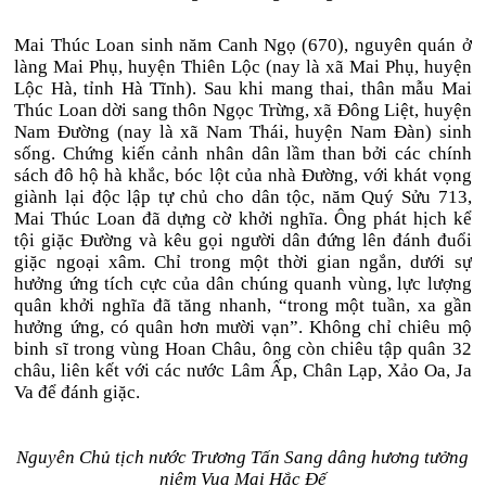
Mai Thúc Loan sinh năm Canh Ngọ (670), nguyên quán ở
làng Mai Phụ, huyện Thiên Lộc (nay là xã Mai Phụ, huyện
Lộc Hà, tỉnh Hà Tĩnh). Sau khi mang thai, thân mẫu Mai
Thúc Loan dời sang thôn Ngọc Trừng, xã Đông Liệt, huyện
Nam Đường (nay là xã Nam Thái, huyện Nam Đàn) sinh
sống. Chứng kiến cảnh nhân dân lầm than bởi các chính
sách đô hộ hà khắc, bóc lột của nhà Đường, với khát vọng
giành lại độc lập tự chủ cho dân tộc, năm Quý Sửu 713,
Mai Thúc Loan đã dựng cờ khởi nghĩa. Ông phát hịch kể
tội giặc Đường và kêu gọi người dân đứng lên đánh đuổi
giặc ngoại xâm. Chỉ trong một thời gian ngắn, dưới sự
hưởng ứng tích cực của dân chúng quanh vùng, lực lượng
quân khởi nghĩa đã tăng nhanh, “trong một tuần, xa gần
hưởng ứng, có quân hơn mười vạn”. Không chỉ chiêu mộ
binh sĩ trong vùng Hoan Châu, ông còn chiêu tập quân 32
châu, liên kết với các nước Lâm Ấp, Chân Lạp, Xảo Oa, Ja
Va để đánh giặc.
Nguyên Chủ tịch nước Trương Tấn Sang dâng hương tưởng
niệm Vua Mai Hắc Đế