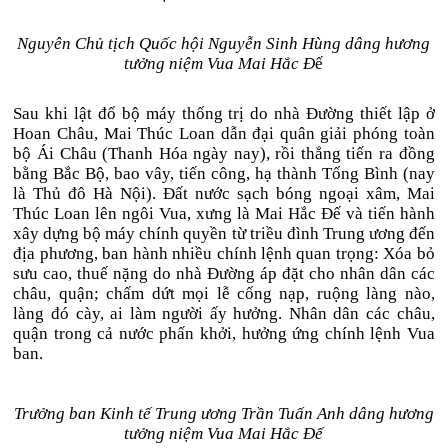
Nguyên Chủ tịch Quốc hội Nguyễn Sinh Hùng dâng hương
tưởng niệm Vua Mai Hắc Đ
ế
Sau khi lật đổ bộ máy thống trị do nhà Đường thiết lập ở
Hoan Châu, Mai Thúc Loan dẫn đại quân giải phóng toàn
bộ Ái Châu (Thanh Hóa ngày nay), rồi thẳng tiến ra đồng
bằng Bắc Bộ, bao vây, tiến công, hạ thành Tống Bình (nay
là Thủ đô Hà Nội). Đất nước sạch bóng ngoại xâm, Mai
Thúc Loan lên ngôi Vua, xưng là Mai Hắc Đế và tiến hành
xây dựng bộ máy chính quyền từ triều đình Trung ương đến
địa phương, ban hành nhiều chính lệnh quan trọng: Xóa bỏ
sưu cao, thuế nặng do nhà Đường áp đặt cho nhân dân các
châu, quận; chấm dứt mọi lễ cống nạp, ruộng làng nào,
làng đó cày, ai làm người ấy hưởng. Nhân dân các châu,
quận trong cả nước phấn khởi, hưởng ứng chính lệnh Vua
ban.
Trưởng ban Kinh tế Trung ương Trần Tuấn Anh dâng hương
tưởng niệm Vua Mai Hắc Đế