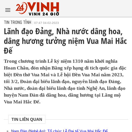
TIN TRONG TỈNH
07:47 04-02-2023
Lãnh đạo Đảng, Nhà nước dâng hoa,
dâng hương tưởng niệm Vua Mai Hắc
Đế
Trong chương trình Lễ kỷ niệm 1310 năm khởi nghĩa
Hoan Châu, đón nhận Bằng xếp hạng di tích quốc gia đặc
biệt Đền thờ Vua Mai và Lễ hội Đền Vua Mai năm 2023,
tối 3/2, Đoàn đại biểu lãnh đạo, nguyên lãnh đạo Đảng,
Nhà nước, đoàn đại biểu lãnh đạo tỉnh Nghệ An, lãnh đạo
huyện Nam Đàn đã dâng hoa, dâng hương tại Lăng mộ
Vua Mai Hắc Đế.
TIN LIÊN QUAN
Nam Đàn (Nghệ An): Tổ chức Lễ Đại tế Vua Mai Hắc Đế