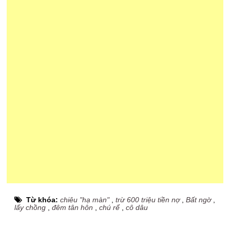
Từ khóa:
chiêu "hạ màn"
,
trừ 600 triệu tiền nợ
,
Bất ngờ
,
lấy chồng
,
đêm tân hôn
,
chú rể
,
cô dâu