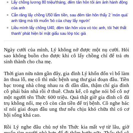
Lấy chồng lương 80 triệu/tháng, đêm tân hôn tôi ám ảnh hành động
của anh
Cắn răng lấy chồng U50 lắm tiền, sau đêm tân hôn thấy 2 ‘món quà’
anh tặng mà tôi muốn 'bỏ của chạy lấy người'
Liều mình lấy chồng U40, đêm tân hôn vừa vò tóc anh, tôi 'hét thất
thanh' phát hiện bí mật giấu sau lớp tóc giả
Ngày cưới của mình, Lý không nở được một nụ cười. Hỏi
sao không buồn cho được khi cô lấy chồng chỉ để trả ơn
sinh thành cho cha mẹ.
Thời gian nửa năm gần đây, gia đình Lý khốn đốn vì bố làm
ăn thua lỗ, mẹ cô thì mắc bệnh ung thư giai đoạn đầu. Tiền
bạc trong nhà cõng nhau ra đi dần dần, thậm chí gia đình
cô phải bán nhà rồi ở thuê. Chưa kể, cô nghe nói bố cô nợ
một người tên Thức 600 triệu. Quả thật giờ gia đình cô đã
trụ không nổi, mẹ cô còn cần tiền để trị bệnh. Cô nghe bác
sĩ nói giai đoạn đầu ung thư nếu chịu khó chữa thì có cơ
hội sống khá cao.
Rồi Lý nghe đâu chủ nợ tên Thức kia mất vợ từ lâu, giờ
muốn tìm người phù hợp để đi thêm bước nữa. Thấy thế cô