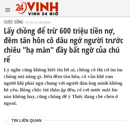
CUỘC SỐNG
07:51 17-06-2026
Lấy chồng để trừ 600 triệu tiền nợ,
đêm tân hôn cô dâu ngớ người trước
chiêu "hạ màn" đầy bất ngờ của chú
rể
Lý nghe cũng không biết tin lời ai, chồng cô thì cứ im im
chẳng nói năng gì. Đến đêm tân hôn, cô vẫn khẽ run
người khi phải ngủ chung với người đàn ông mình không
hề yêu. Bỗng chốc tủi thân ập đến, cô rơi nước mắt lúc
nào không hay, cũng chẳng để ý Thức đang chè chén ở
ngoài.
TIN LIÊN QUAN