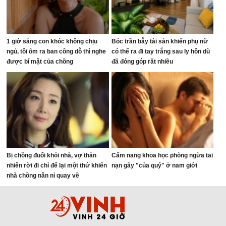
1 giờ sáng con khóc không chịu
Bóc trần bẫy tài sản khiến phụ nữ
ngủ, tôi ôm ra ban công dỗ thì nghe
có thể ra đi tay trắng sau ly hôn dù
được bí mật của chồng
đã đóng góp rất nhiều
Bị chồng đuổi khỏi nhà, vợ thản
Cẩm nang khoa học phòng ngừa tai
nhiên rời đi chỉ để lại một thứ khiến
nạn gãy "của quý" ở nam giới
nhà chồng năn nỉ quay về