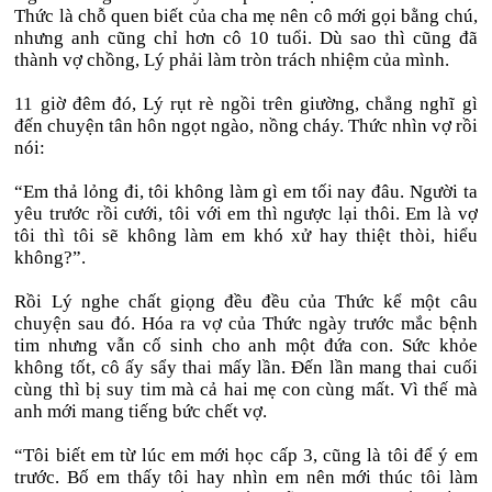
Thức là chỗ quen biết của cha mẹ nên cô mới gọi bằng chú,
nhưng anh cũng chỉ hơn cô 10 tuổi. Dù sao thì cũng đã
thành vợ chồng, Lý phải làm tròn trách nhiệm của mình.
11 giờ đêm đó, Lý rụt rè ngồi trên giường, chẳng nghĩ gì
đến chuyện tân hôn ngọt ngào, nồng cháy. Thức nhìn vợ rồi
nói:
“Em thả lỏng đi, tôi không làm gì em tối nay đâu. Người ta
yêu trước rồi cưới, tôi với em thì ngược lại thôi. Em là vợ
tôi thì tôi sẽ không làm em khó xử hay thiệt thòi, hiểu
không?”.
Rồi Lý nghe chất giọng đều đều của Thức kể một câu
chuyện sau đó. Hóa ra vợ của Thức ngày trước mắc bệnh
tim nhưng vẫn cố sinh cho anh một đứa con. Sức khỏe
không tốt, cô ấy sẩy thai mấy lần. Đến lần mang thai cuối
cùng thì bị suy tim mà cả hai mẹ con cùng mất. Vì thế mà
anh mới mang tiếng bức chết vợ.
“Tôi biết em từ lúc em mới học cấp 3, cũng là tôi để ý em
trước. Bố em thấy tôi hay nhìn em nên mới thúc tôi làm