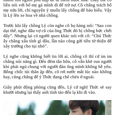
liền nói với bố mẹ gả mình đi để trừ nợ. Cô chẳng trách bố
mẹ nửa lời, chỉ nguyện ý muốn lấy chồng để báo hiếu. Vậy
là Lý lên xe hoa về nhà chồng.
Trước khi lấy chồng Lý còn nghe cô họ hàng nói: “Sao con
dại thế, nghe đâu vợ cũ của ông Thức đó bị chồng bức chết
đấy”. Nhưng lại có người quen khác nói với cô: “Chú Thức
ấy chẳng xấu tính gì đâu, lần nào cũng gửi tiền từ thiện để
xây trường cho tụi nhỏ”.
Lý nghe cũng không biết tin lời ai, chồng cô thì cứ im im
chẳng nói năng gì. Đến đêm tân hôn, cô vẫn khẽ run người
khi phải ngủ chung với người đàn ông mình không hề yêu.
Bỗng chốc tủi thân ập đến, cô rơi nước mắt lúc nào không
hay, cũng chẳng để ý Thức đang chè chén ở ngoài.
Giây phút động phòng cũng đến, Lý cứ nghĩ Thức sẽ say
khướt nhưng lại thấy anh tỉnh táo đến lạ khi đi vào.