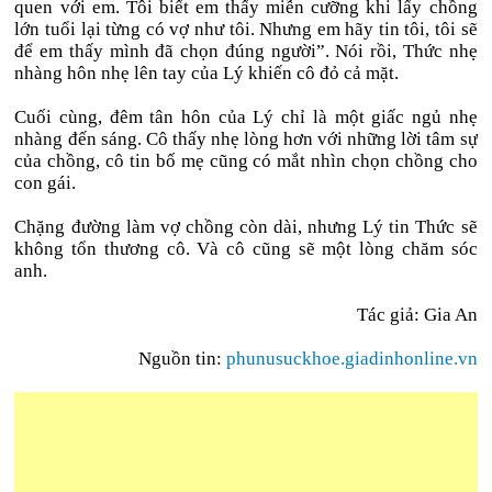
quen với em. Tôi biết em thấy miễn cưỡng khi lấy chồng
lớn tuổi lại từng có vợ như tôi. Nhưng em hãy tin tôi, tôi sẽ
để em thấy mình đã chọn đúng người”. Nói rồi, Thức nhẹ
nhàng hôn nhẹ lên tay của Lý khiến cô đỏ cả mặt.
Cuối cùng, đêm tân hôn của Lý chỉ là một giấc ngủ nhẹ
nhàng đến sáng. Cô thấy nhẹ lòng hơn với những lời tâm sự
của chồng, cô tin bố mẹ cũng có mắt nhìn chọn chồng cho
con gái.
Chặng đường làm vợ chồng còn dài, nhưng Lý tin Thức sẽ
không tổn thương cô. Và cô cũng sẽ một lòng chăm sóc
anh.
Tác giả: Gia An
Nguồn tin:
phunusuckhoe.giadinhonline.vn