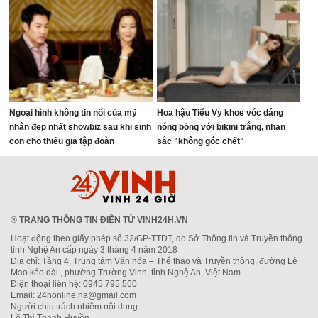
Ngoại hình không tin nổi của mỹ
Hoa hậu Tiểu Vy khoe vóc dáng
nhân đẹp nhất showbiz sau khi sinh
nóng bỏng với bikini trắng, nhan
con cho thiếu gia tập đoàn
sắc "không góc chết"
®
TRANG THÔNG TIN ĐIỆN TỬ VINH24H.VN
Hoạt động theo giấy phép số 32/GP-TTĐT, do Sở Thông tin và Truyền thông
tỉnh Nghệ An cấp ngày 3 tháng 4 năm 2018
Địa chỉ: Tầng 4, Trung tâm Văn hóa – Thể thao và Truyền thông, đường Lê
Mao kéo dài , phường Trường Vinh, tỉnh Nghệ An, Việt Nam
Điện thoại liên hệ: 0945.795.560
Email: 24honline.na@gmail.com
Người chịu trách nhiệm nội dung: