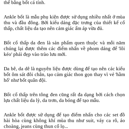
thế bằng bốt cá tính.
Ankle bốt là mẫu phụ kiện được sử dụng nhiều nhất ở mùa
thu và đầu đông. Bởi kiểu dáng đặc trưng của thiết kế cổ
thấp, chất liệu da tạo nên cảm giác ấm áp vừa đủ.
Bốt cổ thấp da đen là sản phẩm quen thuộc và mỗi năm
chúng lại được thêm các điểm nhấn về phom dáng để 'lôi
kéo' phái đẹp vào trào lưu mới.
Da bê, da dê là nguyên liệu được dùng để tạo nên các kiểu
bốt ôm sát đôi chân, tạo cảm giác thon gọn thay vì vẻ 'hầm
hố' như bốt quân đội.
Bốt cổ thấp trên tông đen cũng rất đa dạng bởi cách chọn
lựa chất liệu da lỳ, da trơn, da bóng để tạo mẫu.
Ankle bốt được sử dụng để tạo điểm nhấn cho các set đồ
hài hòa cùng không khí mùa thu như suit, váy ca rô, áo
choàng, jeans cùng thun cổ lọ...