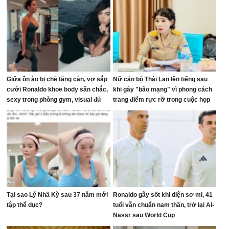
Giữa ồn ào bị chê tăng cân, vợ sắp
Nữ cán bộ Thái Lan lên tiếng sau
cưới Ronaldo khoe body săn chắc,
khi gây "bão mạng" vì phong cách
sexy trong phòng gym, visual đủ
trang điểm rực rỡ trong cuộc họp
sức dập tắt mọi lời chê bai
ngân sách
Tại sao Lý Nhã Kỳ sau 37 năm mới
Ronaldo gây sốt khi diện sơ mi, 41
tập thể dục?
tuổi vẫn chuẩn nam thần, trở lại Al-
Nassr sau World Cup