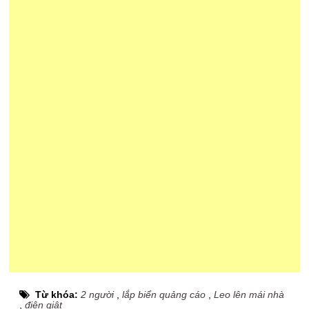
Từ khóa:
2 người
,
lắp biển quảng cáo
,
Leo lên mái nhà
,
điện giật