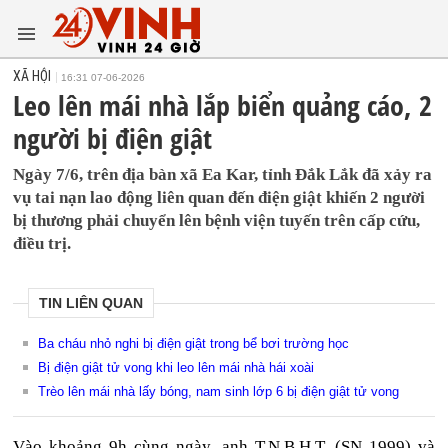
XÃ HỘI
16:31 07-06-2026
Leo lên mái nhà lắp biển quảng cáo, 2
người bị điện giật
Ngày 7/6, trên địa bàn xã Ea Kar, tỉnh Đắk Lắk đã xảy ra
vụ tai nạn lao động liên quan đến điện giật khiến 2 người
bị thương phải chuyển lên bệnh viện tuyến trên cấp cứu,
điều trị.
TIN LIÊN QUAN
Ba cháu nhỏ nghi bị điện giật trong bể bơi trường học
Bị điện giật tử vong khi leo lên mái nhà hái xoài
Trèo lên mái nhà lấy bóng, nam sinh lớp 6 bị điện giật tử vong
Vào khoảng 9h cùng ngày, anh T.N.B.H.T. (SN 1999) và