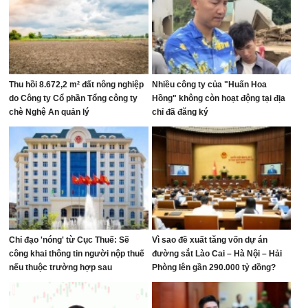
Thu hồi 8.672,2 m² đất nông nghiệp
Nhiều công ty của "Huấn Hoa
do Công ty Cổ phần Tổng công ty
Hồng" không còn hoạt động tại địa
chè Nghệ An quản lý
chỉ đã đăng ký
Chỉ đạo 'nóng' từ Cục Thuế: Sẽ
Vì sao đề xuất tăng vốn dự án
công khai thông tin người nộp thuế
đường sắt Lào Cai – Hà Nội – Hải
nếu thuộc trường hợp sau
Phòng lên gần 290.000 tỷ đồng?