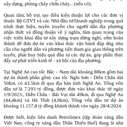
xây dựng, phòng cháy chữa cháy... (nếu có).
Quan tâm, hỗ trợ, tạo điều kiện thuận lợi cho các đơn vị
thuộc Bộ GTVT và các Nhà đầu tư/Doanh nghiệp trong quá
trình thực hiện, tuyên truyền cho người dân địa phương
nhận thức và đồng thuận về ý nghĩa, tầm quan trọng của
việc triển khai đầu tư xây dựng trạm dừng nghỉ, sớm hoàn
thành để đưa dự án vào khai thác vận hành đáp ứng nhu
cầu cho người dân và phương tiện tham gia giao thông trên
tuyến, phát huy hiệu quả đầu tư các dự án, góp phần thúc
đẩy sự phát triển kinh tế - xã hội của địa phương.
Tại Nghệ An cao tốc Bắc – Nam dài khoảng 88km gồm hai
dự án thành phần gồm: cao tốc Nghi Sơn - Diễn Châu dài
50km, có 43,5km đi qua địa bàn tỉnh Nghệ An. Tổng vốn
đầu tư là 7.293 tỷ đồng, được đưa vào khai thác từ ngày
1/9/2023., Diễn Châu - Bãi Vọt dài 49km, đi qua Nghệ An
(44,4km) và Hà Tĩnh (4,9km), Tổng vốn đầu tư dự án
khoảng 11.157,8 tỷ đồng khánh thành vào ngày 28/4/2024.
Được biết, hiện liên danh Petrolimex (tập đoàn xăng dầu
Việt Nan, công ty xăng dầu Thừa Thiên Huế) đang là nhà