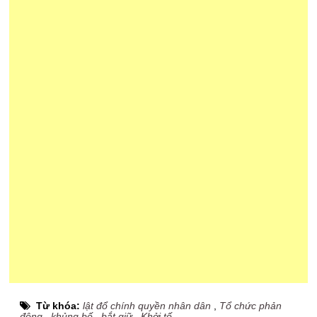
Từ khóa:
lật đổ chính quyền nhân dân
,
Tổ chức phản
động
,
khủng bố
,
bắt giữ
,
Khởi tố