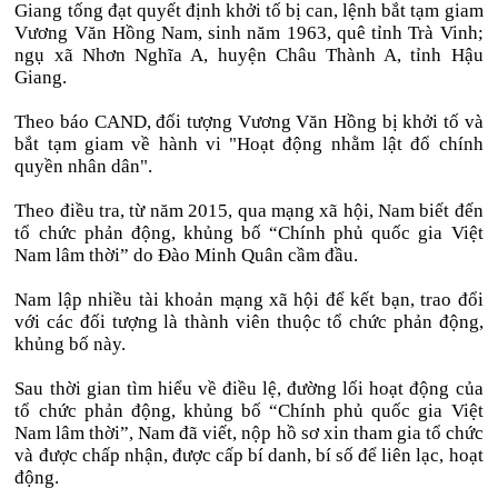
Giang tống đạt quyết định khởi tố bị can, lệnh bắt tạm giam
Vương Văn Hồng Nam, sinh năm 1963, quê tỉnh Trà Vinh;
ngụ xã Nhơn Nghĩa A, huyện Châu Thành A, tỉnh Hậu
Giang.
Theo báo CAND, đối tượng Vương Văn Hồng bị khởi tố và
bắt tạm giam về hành vi "Hoạt động nhằm lật đổ chính
quyền nhân dân".
Theo điều tra, từ năm 2015, qua mạng xã hội, Nam biết đến
tổ chức phản động, khủng bố “Chính phủ quốc gia Việt
Nam lâm thời” do Đào Minh Quân cầm đầu.
Nam lập nhiều tài khoản mạng xã hội để kết bạn, trao đổi
với các đối tượng là thành viên thuộc tổ chức phản động,
khủng bố này.
Sau thời gian tìm hiểu về điều lệ, đường lối hoạt động của
tổ chức phản động, khủng bố “Chính phủ quốc gia Việt
Nam lâm thời”, Nam đã viết, nộp hồ sơ xin tham gia tổ chức
và được chấp nhận, được cấp bí danh, bí số để liên lạc, hoạt
động.