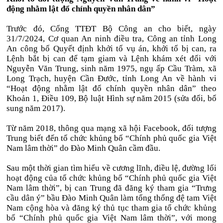
động nhằm lật đổ chính quyền nhân dân”
Trước đó, Cổng TTĐT Bộ Công an cho biết, ngày
31/7/2024, Cơ quan An ninh điều tra, Công an tỉnh Long
An công bố Quyết định khởi tố vụ án, khởi tố bị can, ra
Lệnh bắt bị can để tạm giam và Lệnh khám xét đối với
Nguyễn Văn Trung, sinh năm 1975, ngụ ấp Cầu Tràm, xã
Long Trạch, huyện Cần Đước, tỉnh Long An về hành vi
“Hoạt động nhằm lật đổ chính quyền nhân dân” theo
Khoản 1, Điều 109, Bộ luật Hình sự năm 2015 (sửa đổi, bổ
sung năm 2017).
Từ năm 2018, thông qua mạng xã hội Facebook, đối tượng
Trung biết đến tổ chức khủng bố “Chính phủ quốc gia Việt
Nam lâm thời” do Đào Minh Quân cầm đầu.
Sau một thời gian tìm hiểu về cương lĩnh, điều lệ, đường lối
hoạt động của tổ chức khủng bố “Chính phủ quốc gia Việt
Nam lâm thời”, bị can Trung đã đăng ký tham gia “Trưng
cầu dân ý” bầu Đào Minh Quân làm tổng thống đệ tam Việt
Nam cộng hòa và đăng ký thủ tục tham gia tổ chức khủng
bố “Chính phủ quốc gia Việt Nam lâm thời”, với mong