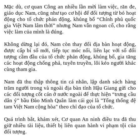
Mặc dù, cơ quan Công an nhiều lần mời làm việc, răn đe,
giáo dục Nam, cũng như tạo cơ hội để đối tượng từ bỏ hoạt
động cho tổ chức phản động, khủng bố “Chính phủ quốc
gia Việt Nam lâm thời” nhưng Nam vẫn ngoan cố, cho rằng
việc làm của mình là đúng.
Không dừng lại đó, Nam còn thay đổi địa bàn hoạt động,
được cấp bí số mới, tiếp tục móc nối, liên lạc với số đối
tượng cầm đầu của tổ chức phản động, khủng bố, gia tăng
các hoạt động chống phá, tuyên truyền, lôi kéo người khác
cùng tham gia.
Nam đã thu thập thông tin cá nhân, lập danh sách hàng
trăm người trong và ngoài địa bàn tỉnh Hậu Giang gửi cho
các đối tượng cốt cán ở nước ngoài để thực hiện “trưng cầu
dân ý” bầu Đào Minh Quân làm cái gọi là "Tổng thống đệ
tam Việt Nam cộng hòa" theo chỉ đạo của tổ chức.
Quá trình bắt, khám xét, Cơ quan An ninh điều tra đã thu
giữ nhiều tài liệu, thiết bị liên quan hành vi phạm tội của
đối tượng.