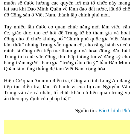
muốn sẽ được hưởng các quyền lợi mà tổ chức này mang
lại sau khi Đào Minh Quân về lãnh đạo đất nước, lật đổ chế
độ Cộng sản ở Việt Nam, thành lập chính phủ mới.
Tuy nhiều lần được cơ quan chức năng mời làm việc, răn
đe, giáo dục, tạo cơ hội để Trung từ bỏ tham gia và hoạt
động cho tổ chức khủng bố “Chính phủ quốc gia Việt Nam
lâm thời” nhưng Trung vẫn ngoan cố, cho rằng hành vi của
mình là đúng nên tiếp tục tham gia và hoạt động, đặc biệt
Trung tích cực vận động, thu thập thông tin và đăng ký cho
hàng trăm người tham gia “trưng cầu dân ý” bầu Đào Minh
Quân làm tổng thống đệ tam Việt Nam cộng hòa.
Hiện Cơ quan An ninh điều tra, Công an tỉnh Long An đang
tiếp tục điều tra, làm rõ hành vi của bị can Nguyễn Văn
Trung và các cá nhân, tổ chức khác có liên quan trong vụ
án theo quy định của pháp luật”.
Nguồn tin:
Báo Chính Phủ