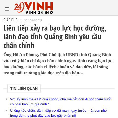
GIÁO DỤC
14:36 16-04-2023
Liên tiếp xảy ra bạo lực học đường,
lãnh đạo tỉnh Quảng Bình yêu cầu
chấn chỉnh
Ông Hồ An Phong, Phó Chủ tịch UBND tỉnh Quảng Bình
vừa có ý kiến chỉ đạo chấn chỉnh ngay tình trạng bạo lực
học đường, các hành vi lệch chuẩn về đạo đức, lối sống
trong môi trường giáo dục trên địa bàn…
TIN LIÊN QUAN
Vợ lấy luôn thẻ ATM của chồng, cha mẹ bắt con đi học thêm suốt
có phải bạo lực gia đình?
Chồng kéo chân, đánh đập vợ dã man ngay trước mặt con nhỏ
trong đêm, 5 phút đầy bạo lực gây phẫn nộ