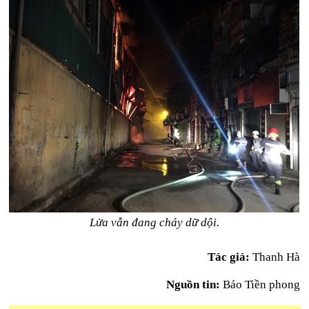
Lửa vẫn đang cháy dữ dội.
Tác giả:
Thanh Hà
Nguồn tin:
Báo Tiền phong