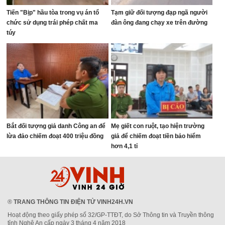
Tiến "Bịp" hầu tòa trong vụ án tổ
Tạm giữ đối tượng đạp ngã người
chức sử dụng trái phép chất ma
đàn ông đang chạy xe trên đường
túy
Bắt đối tượng giả danh Công an để
Mẹ giết con ruột, tạo hiện trường
lừa đảo chiếm đoạt 400 triệu đồng
giả để chiếm đoạt tiền bảo hiểm
hơn 4,1 tỉ
®
TRANG THÔNG TIN ĐIỆN TỬ VINH24H.VN
Hoạt động theo giấy phép số 32/GP-TTĐT, do Sở Thông tin và Truyền thông
tỉnh Nghệ An cấp ngày 3 tháng 4 năm 2018