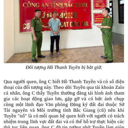
Đối tượng Hồ Thanh Tuyền bị bắt giữ.
Qua người quen, ông C biết Hồ Thanh Tuyền và có số điện
thoại của đối tượng này. Theo dõi Tuyền qua tài khoản Zalo
cá nhân, ông C thấy Tuyền thường đăng tải hình ảnh tham
gia các hoạt động giao lưu, gặp gỡ và có bức ảnh chụp
cùng một lãnh đạo Văn phòng Đăng ký đất đai thuộc Sở
Tài nguyên và Môi trường tỉnh Bắc Giang (cũ) nên khi
Tuyền "nổ" là
có mối quan hệ quen biết với người có trách
nhiệm trong lĩnh vực đất đai và có thể hỗ trợ thực hiện các
thủ tục liên quan, ông C đã tin tưởng nhờ Tuyền làm giúp