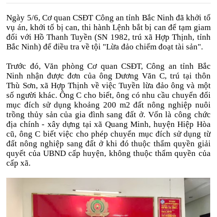
Ngày 5/6, Cơ quan CSĐT Công an tỉnh Bắc Ninh đã khởi tố
vụ án, khởi tố bị can, thi hành Lệnh bắt bị can để tạm giam
đối với Hồ Thanh Tuyền (SN 1982, trú xã Hợp Thịnh, tỉnh
Bắc Ninh) để điều tra về tội "Lừa đảo chiếm đoạt tài sản".
Trước đó,
Văn phòng Cơ quan CSĐT, Công an tỉnh Bắc
Ninh nhận được đơn của ông Dương Văn C, trú tại thôn
Thù Sơn, xã Hợp Thịnh về việc Tuyền lừa đảo ông và một
số người khác. Ông C cho biết, ông có nhu cầu chuyển đổi
mục đích sử dụng khoảng 200 m2 đất nông nghiệp nuôi
trồng thủy sản của gia đình sang đất ở.
Vốn là công chức
địa chính - xây dựng tại xã Quang Minh, huyện Hiệp Hòa
cũ, ông C biết việc cho phép chuyển mục đích sử dụng từ
đất nông nghiệp sang đất ở khi đó thuộc thẩm quyền giải
quyết của UBND cấp huyện, không thuộc thẩm quyền của
cấp xã.