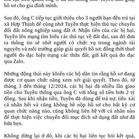
hồ sơ cho gia đình mình.
Sau đó, ông C tiếp tục giới thiệu cho 3 người bạn đều trú tại
xã Hợp Thịnh để cùng nhờ Tuyền thực hiện thủ tục chuyển
đổi đất nông nghiệp sang đất ở. Nhận tiền của các bị hại,
Tuyền lên mạng tìm hiểu các thủ tục về đất đai, sau đó đưa
ra thông tin sẽ nhờ người có chức vụ trong ngành tài
nguyên và môi trường giúp giải quyết hồ sơ; đồng thời thuê
người đo đạc hiện trạng các thửa đất, gửi kết quả đo đạc
qua Zalo.
Những động thái này khiến các hộ dân tin rằng hồ sơ đang
được cơ quan chức năng xem xét giải quyết. Theo đó, từ
tháng 3 đến tháng 12/2024, các bị hại đã nhiều lần giao
tiền cho Tuyền thông qua ông C với tổng số tiền hơn 2 tỷ
đồng. Sau khi nhận tiền, Tuyền đã dùng để trả nợ, tiêu xài
cá nhân hết và cũng
không hề nộp hồ sơ cho bất kỳ cơ
quan chức năng nào, cũng không liên hệ với cá nhân nào
để thực hiện việc chuyển đổi mục đích sử dụng đất như đã
hứa hẹn.
Không dừng lại ở đó, khi các bị hại liên tục hỏi kết quả,