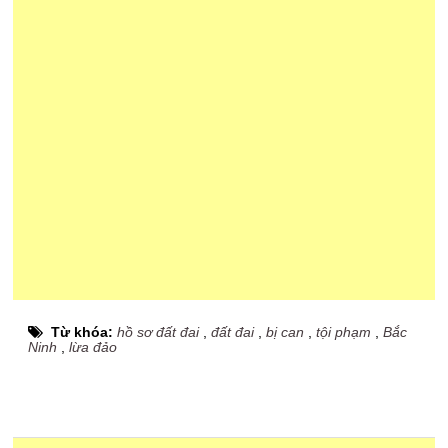
Từ khóa:
hồ sơ đất đai
,
đất đai
,
bị can
,
tội phạm
,
Bắc
Ninh
,
lừa đảo