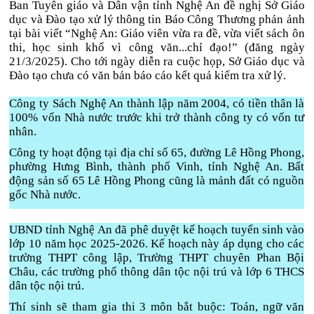
Ban Tuyên giáo và Dân vận tỉnh Nghệ An đề nghị Sở Giáo
dục và Đào tạo xử lý thông tin Báo Công Thương phản ảnh
tại bài viết “Nghệ An: Giáo viên vừa ra đề, vừa viết sách ôn
thi, học sinh khổ vì công văn...chỉ đạo!” (đăng ngày
21/3/2025). Cho tới ngày diễn ra cuộc họp, Sở Giáo dục và
Đào tạo chưa có văn bản báo cáo kết quả kiểm tra xử lý.
Công ty Sách Nghệ An thành lập năm 2004, có tiền thân là
100% vốn Nhà nước trước khi trở thành công ty có vốn tư
nhân.
Công ty hoạt động tại địa chỉ số 65, đường Lê Hồng Phong,
phường Hưng Bình, thành phố Vinh, tỉnh Nghệ An. Bất
động sản số 65 Lê Hồng Phong cũng là mảnh đất có nguồn
gốc Nhà nước.
UBND tỉnh Nghệ An đã phê duyệt kế hoạch tuyển sinh vào
lớp 10 năm học 2025-2026. Kế hoạch này áp dụng cho các
trường THPT công lập, Trường THPT chuyên Phan Bội
Châu, các trường phổ thông dân tộc nội trú và lớp 6 THCS
dân tộc nội trú.
Thí sinh sẽ tham gia thi 3 môn bắt buộc: Toán, ngữ văn