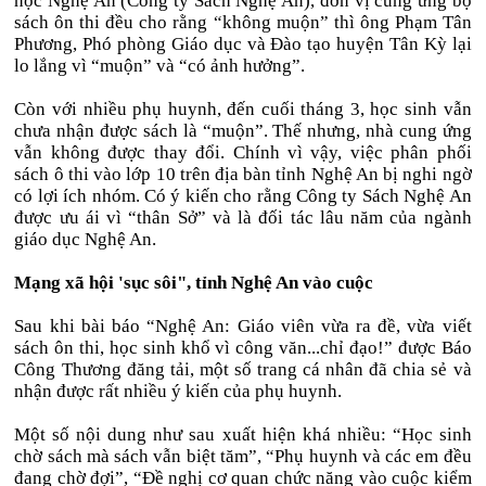
học Nghệ An (Công ty Sách Nghệ An), đơn vị cung ứng bộ
sách ôn thi đều cho rằng “không muộn” thì ông Phạm Tân
Phương, Phó phòng Giáo dục và Đào tạo huyện Tân Kỳ lại
lo lắng vì “muộn” và “có ảnh hưởng”.
Còn với nhiều phụ huynh, đến cuối tháng 3, học sinh vẫn
chưa nhận được sách là “muộn”. Thế nhưng, nhà cung ứng
vẫn không được thay đổi. Chính vì vậy, việc phân phối
sách ô thi vào lớp 10 trên địa bàn tỉnh Nghệ An bị nghi ngờ
có lợi ích nhóm. Có ý kiến cho rằng Công ty Sách Nghệ An
được ưu ái vì “thân Sở” và là đối tác lâu năm của ngành
giáo dục Nghệ An.
Mạng xã hội 'sục sôi", tỉnh Nghệ An vào cuộc
Sau khi bài báo “Nghệ An: Giáo viên vừa ra đề, vừa viết
sách ôn thi, học sinh khổ vì công văn...chỉ đạo!” được Báo
Công Thương đăng tải, một số trang cá nhân đã chia sẻ và
nhận được rất nhiều ý kiến của phụ huynh.
Một số nội dung như sau xuất hiện khá nhiều: “Học sinh
chờ sách mà sách vẫn biệt tăm”, “Phụ huynh và các em đều
đang chờ đợi”, “Đề nghị cơ quan chức năng vào cuộc kiểm