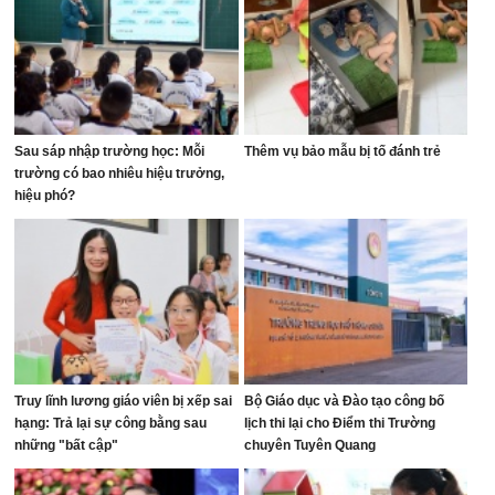
Sau sáp nhập trường học: Mỗi
Thêm vụ bảo mẫu bị tố đánh trẻ
trường có bao nhiêu hiệu trưởng,
hiệu phó?
Truy lĩnh lương giáo viên bị xếp sai
Bộ Giáo dục và Đào tạo công bố
hạng: Trả lại sự công bằng sau
lịch thi lại cho Điểm thi Trường
những "bất cập"
chuyên Tuyên Quang