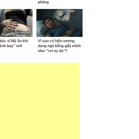
phòng
bác sĩ Mỹ ăn khi
Vì sao có hiện tượng
đánh bay" mỡ
đang ngủ bỗng giật mình
như "rơi tự do”?