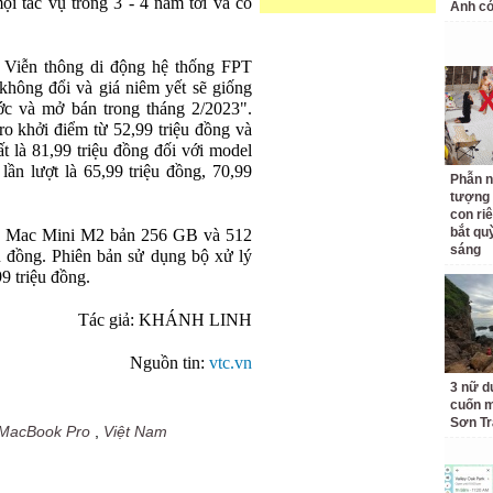
i tác vụ trong 3 - 4 năm tới và có
Anh có
Viễn thông di động hệ thống FPT
không đổi và giá niêm yết sẽ giống
ớc và mở bán trong tháng 2/2023".
 khởi điểm từ 52,99 triệu đồng và
t là 81,99 triệu đồng đối với model
lần lượt là 65,99 triệu đồng, 70,99
Phẫn n
tượng 
con ri
bắt qu
o Mac Mini M2 bản 256 GB và 512
sáng
ệu đồng. Phiên bản sử dụng bộ xử lý
9 triệu đồng.
Tác giả: KHÁNH LINH
Nguồn tin:
vtc.vn
3 nữ d
cuốn m
Sơn Tr
MacBook Pro
,
Việt Nam