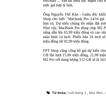
Pro/Max ... vẫn dư thừa sức mạnh cho mọ
mức giá hợp lý hơn.
Ông Nguyễn Thế Kha - Giám đốc khối 
Shop cho biết: "Macbook Pro 14/16 giá 
bản cũ. Dự kiến chúng tôi nhận đặt trư
Như vậy, MacBook Pro dùng chip M2 Pro
nâng dần lên 65,99 triệu đồng và cao nhấ
màn hình 14 inch. Phiên bản 16 inch sẽ 
triệu đồng tới 92,99 triệu đồng.
FPT Shop cũng công bố giá dự kiến ch
GB lần lượt 15,99 triệu đồng, 21,99 tri
M2 Pro với dung lượng 512 GB sẽ là 34,9
Từ khóa:
cuối tháng 1
,
Mac Mini
,