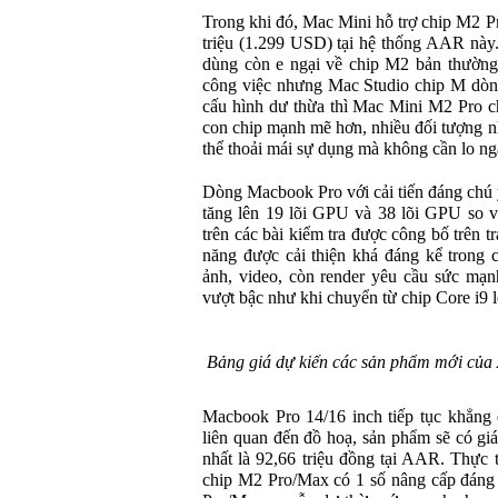
Trong khi đó, Mac Mini hỗ trợ chip M2 Pr
triệu (1.299 USD) tại hệ thống AAR này.
dùng còn e ngại về chip M2 bản thường
công việc nhưng Mac Studio chip M dòn
cấu hình dư thừa thì Mac Mini M2 Pro ch
con chip mạnh mẽ hơn, nhiều đối tượng như
thể thoải mái sự dụng mà không cần lo ng
Dòng Macbook Pro với cải tiến đáng chú 
tăng lên 19 lõi GPU và 38 lõi GPU so 
trên các bài kiểm tra được công bố trên 
năng được cải thiện khá đáng kể trong c
ảnh, video, còn render yêu cầu sức mạn
vượt bậc như khi chuyển từ chip Core i9
Bảng giá dự kiến các sản phẩm mới của
Macbook Pro 14/16 inch tiếp tục khẳng 
liên quan đến đồ hoạ, sản phẩm sẽ có giá
nhất là 92,66 triệu đồng tại AAR. Thực
chip M2 Pro/Max có 1 số nâng cấp đáng