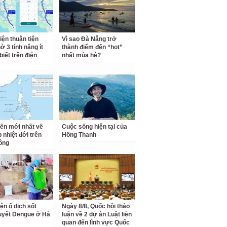
iện thuận tiện
Vì sao Đà Nẵng trở
ờ 3 tính năng ít
thành điểm đến “hot”
biết trên điện
nhất mùa hè?
iến mới nhất về
Cuộc sống hiện tại của
 nhiệt đới trên
Hồng Thanh
ông
ện ổ dịch sốt
Ngày 8/8, Quốc hội thảo
uyết Dengue ở Hà
luận về 2 dự án Luật liên
quan đến lĩnh vực Quốc