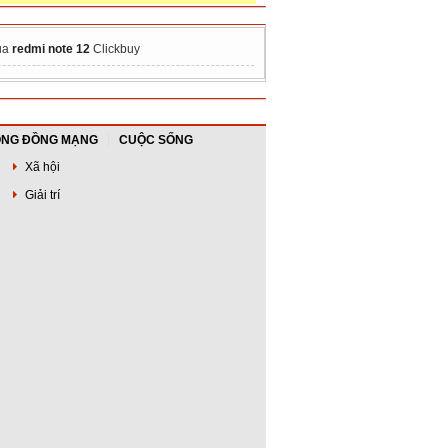
ua
redmi note 12
Clickbuy
NG ĐỒNG MẠNG
CUỘC SỐNG
Xã hội
Giải trí