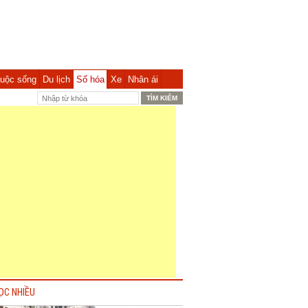
uộc sống
Du lịch
Số hóa
Xe
Nhân ái
ỌC NHIỀU