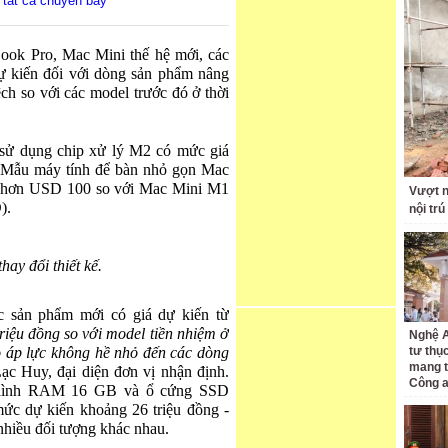
 tất cả chuyến bay
Book Pro, Mac Mini thế hệ mới, các
dự kiến đối với dòng sản phẩm nâng
ch so với các model trước đó ở thời
 sử dụng chip xử lý M2 có mức giá
 Mẫu máy tính để bàn nhỏ gọn Mac
p hơn USD 100 so với Mac Mini M1
Vượt n
).
nội trú
ay đổi thiết kế.
c sản phẩm mới có giá dự kiến từ
triệu đồng so với model tiền nhiệm ở
Nghệ 
ạo áp lực không hề nhỏ đến các dòng
tư thụ
mang t
ạc Huy, đại diện đơn vị nhận định.
Công a
 hình RAM 16 GB và ổ cứng SSD
c dự kiến khoảng 26 triệu đồng -
nhiều đối tượng khác nhau.