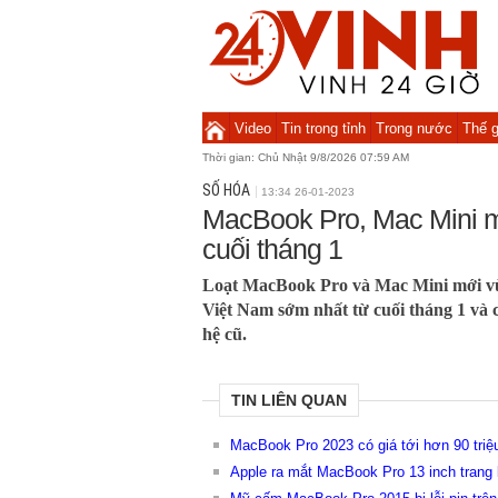
Video
Tin trong tỉnh
Trong nước
Thế g
Thời gian:
Chủ Nhật 9/8/2026 07:59 AM
SỐ HÓA
13:34 26-01-2023
MacBook Pro, Mac Mini m
cuối tháng 1
Loạt MacBook Pro và Mac Mini mới vừa
Việt Nam sớm nhất từ cuối tháng 1 và 
hệ cũ.
TIN LIÊN QUAN
MacBook Pro 2023 có giá tới hơn 90 triệ
Apple ra mắt MacBook Pro 13 inch trang