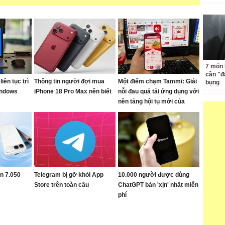
7 món 
cần "
liên tục trì
Thông tin người đợi mua
Một điểm chạm Tammi: Giải
bụng
indows
iPhone 18 Pro Max nên biết
nỗi đau quá tải ứng dụng với
nền tảng hội tụ mới của
Viettel
in 7.050
Telegram bị gỡ khỏi App
10.000 người được dùng
Store trên toàn cầu
ChatGPT bản 'xịn' nhất miễn
phí