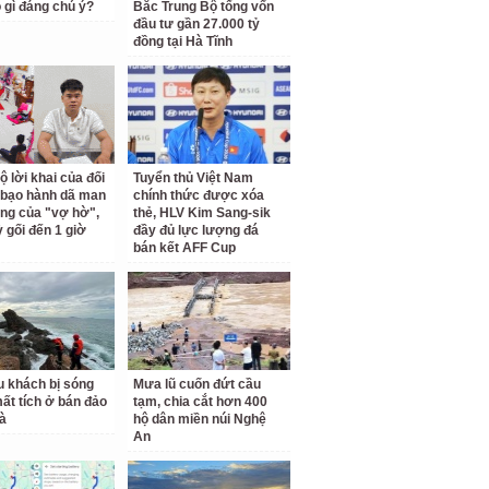
 gì đáng chú ý?
Bắc Trung Bộ tổng vốn
đầu tư gần 27.000 tỷ
đồng tại Hà Tĩnh
ộ lời khai của đối
Tuyển thủ Việt Nam
bạo hành dã man
chính thức được xóa
êng của "vợ hờ",
thẻ, HLV Kim Sang-sik
ỳ gối đến 1 giờ
đầy đủ lực lượng đá
bán kết AFF Cup
u khách bị sóng
Mưa lũ cuốn đứt cầu
ất tích ở bán đảo
tạm, chia cắt hơn 400
à
hộ dân miền núi Nghệ
An