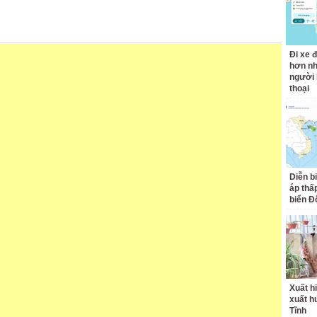
Đi xe đ
hơn nh
người 
thoại
Diễn b
áp thấp
biển Đ
Xuất hi
xuất h
Tĩnh