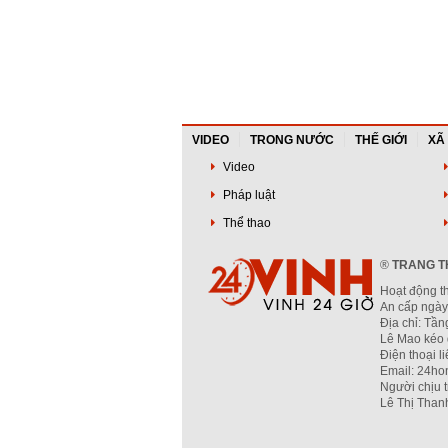
VIDEO
TRONG NƯỚC
THẾ GIỚI
XÃ
Video
Pháp luật
Thể thao
®
TRANG TH
Hoạt động t
An cấp ngày
Địa chỉ: Tầ
Lê Mao kéo 
Điện thoại l
Email: 24ho
Người chịu 
Lê Thị Than