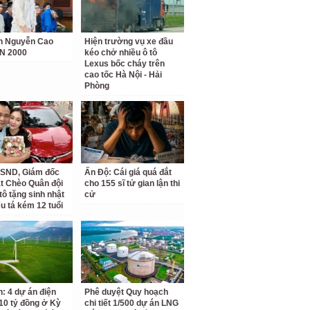
h Nguyễn Cao
Hiện trường vụ xe đầu
N 2000
kéo chở nhiều ô tô
Lexus bốc cháy trên
cao tốc Hà Nội - Hải
Phòng
SND, Giám đốc
Ấn Độ: Cái giá quá đắt
t Chèo Quân đội
cho 155 sĩ tử gian lận thi
tô tặng sinh nhật
cử
ếu tá kém 12 tuổi
h: 4 dự án điện
Phê duyệt Quy hoạch
810 tỷ đồng ở Kỳ
chi tiết 1/500 dự án LNG