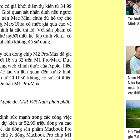
o có giá khởi điểm dự kiến từ 34,99
 Giới quan sát nhận định nếu người
 trên Mac Mini chưa đủ hỗ trợ cho
Tử hìn
g Max/Ultra có mức giá quá cao và
Minh S
ính là câu trả lời. Với sản phẩm có
 người thiết kế, lập trình viên... có
ại chip không đủ sử dụng.
ý trên dòng chip M2 Pro/Max đã gia
với 16 và 32 trên M1 Pro/Max. Dựa
trang web chính thức của Apple, hiệu
ác tác vụ liên quan đến xử lý hình
h từ CPU sẽ không có sự cải thiện
Nam N
Nhà há
 lên bản M1 Pro/Max.
mua ô 
vợ thi
 Apple do AAR Việt Nam phân phối.
định sức mạnh trong các công việc
 dự kiến từ 52,99 triệu đồng và cao
 tế, dù dòng sản phẩm Macbook Pro
Hà Tĩn
 chú ý, dòng Macbook Pro chip M1
gió 7.