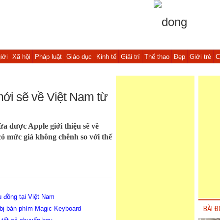
iới
Xã hội
Pháp luật
Giáo dục
Kinh tế
Giải trí
Thể thao
Đẹp
Giới trẻ
C
ới sẽ về Việt Nam từ
 được Apple giới thiệu sẽ về
có mức giá không chênh so với thế
u đồng tại Việt Nam
 bị bàn phím Magic Keyboard
BÀI Đ