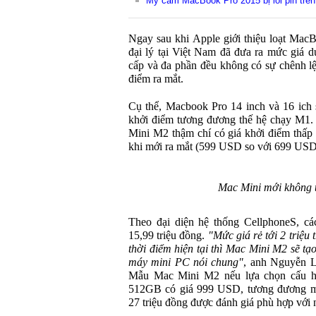
Mỹ cấm MacBook Pro 2015 bị lỗi pin trên
Ngay sau khi Apple giới thiệu loạt Mac
đại lý tại Việt Nam đã đưa ra mức giá 
cấp và đa phần đều không có sự chênh lệ
điểm ra mắt.
Cụ thể, Macbook Pro 14 inch và 16 ich
khởi điểm tương đương thế hệ chạy M1.
Mini M2 thậm chí có giá khởi điểm thấ
khi mới ra mắt (599 USD so với 699 USD
Mac Mini mới không th
Theo đại diện hệ thống CellphoneS, cá
15,99 triệu đồng.
"Mức giá rẻ tới 2 triệu 
thời điểm hiện tại thì Mac Mini M2 sẽ t
máy mini PC nói chung"
, anh Nguyễn L
Mẫu Mac Mini M2 nếu lựa chọn cấu
512GB có giá 999 USD, tương đương mứ
27 triệu đồng được đánh giá phù hợp với 