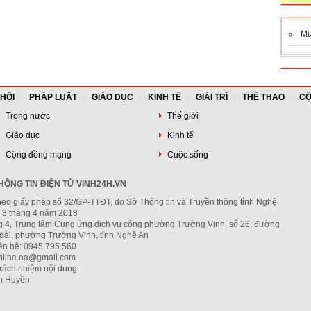
M
 HỘI
PHÁP LUẬT
GIÁO DỤC
KINH TẾ
GIẢI TRÍ
THỂ THAO
CỘ
Trong nước
Thế giới
Giáo dục
Kinh tế
Cộng đồng mạng
Cuộc sống
ÔNG TIN ĐIỆN TỬ VINH24H.VN
heo giấy phép số 32/GP-TTĐT, do Sở Thông tin và Truyền thông tỉnh Nghệ
 3 tháng 4 năm 2018
ng 4, Trung tâm Cung ứng dịch vụ công phường Trường Vinh, số 26, đường
dài, phường Trường Vinh, tỉnh Nghệ An
iên hệ: 0945.795.560
nline.na@gmail.com
trách nhiệm nội dung:
h Huyền