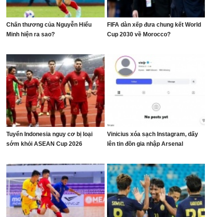
Chấn thương của Nguyễn Hiểu
FIFA dàn xếp đưa chung kết World
Minh hiện ra sao?
Cup 2030 về Morocco?
Tuyển Indonesia nguy cơ bị loại
Vinicius xóa sạch Instagram, dấy
sớm khỏi ASEAN Cup 2026
lên tin đồn gia nhập Arsenal