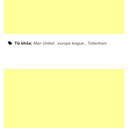
Từ khóa:
Man United
,
europa league
,
Tottenham