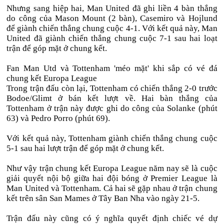
Nhưng sang hiệp hai, Man United đã ghi liền 4 bàn thắng
do công của Mason Mount (2 bàn), Casemiro và Hojlund
để giành chiến thắng chung cuộc 4-1. Với kết quả này, Man
United đã giành chiến thắng chung cuộc 7-1 sau hai loạt
trận để góp mặt ở chung kết.
Fan Man Utd và Tottenham 'méo mặt' khi sắp có vé đá
chung kết Europa League
Trong trận đấu còn lại, Tottenham có chiến thắng 2-0 trước
Bodoe/Glimt ở bán kết lượt về. Hai bàn thắng của
Tottenham ở trận này được ghi do công của Solanke (phút
63) và Pedro Porro (phút 69).
Với kết quả này, Tottenham giành chiến thắng chung cuộc
5-1 sau hai lượt trận để góp mặt ở chung kết.
Như vậy trận chung kết Europa League năm nay sẽ là cuộc
giải quyết nội bộ giữa hai đội bóng ở Premier League là
Man United và Tottenham. Cả hai sẽ gặp nhau ở trận chung
kết trên sân San Mames ở Tây Ban Nha vào ngày 21-5.
Trận đấu này cũng có ý nghĩa quyết định chiếc vé dự