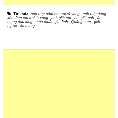
Từ khóa:
anh ruột đâm em trai tử vong
,
anh ruột dùng
kéo đâm em trai tử vong
,
anh giết em
,
em giết anh
,
án
mạng đau lòng
,
mâu thuẫn gia đình
,
Quảng nam
,
giết
người
,
án mạng