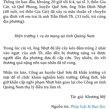
Thông tin ban đầu, khoảng 20 giờ tối 6/4, tại tổ 3, thôn Gia
Cát, xã Quế Phong, huyện Quế Sơn, ông Trần Đình Nhựt
(48 tuổi, trú thôn Gia Cát) đã xảy ra mâu thuẫn về chuyện
gia đình với em trai là anh Trần Đình Th. (33 tuổi, trú cùng
địa phương).
Hiện trường 1 vụ án mạng tại tỉnh Quảng Nam
Trong lúc cãi vã, ông Nhựt đã lấy cây kéo đâm trúng 2 nhát
vào ngực của anh Th. dẫn đến bị thương nặng và được
người dân địa phương đưa đi cấp cứu. Tuy nhiên, do vết
thương quá nặng nên nạn nhân đã tử vong.
Nhận tin báo, Công an huyện Quế Sơn đã khẩn trương có
mặt để tổ chức khám nghiệm hiện trường. Đồng thời, bắt
giữ khẩn cấp nghi phạm Nhựt bàn giao lại cho Công an tỉnh
Quảng Nam thụ lý điều tra làm rõ.
Tác giả: Khương Mỹ
Nguồn tin:
Pháp luật & Bạn đọc