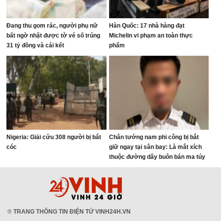
Đang thu gom rác, người phụ nữ
Hàn Quốc: 17 nhà hàng đạt
bất ngờ nhặt được tờ vé số trúng
Michelin vi phạm an toàn thực
31 tỷ đồng và cái kết
phẩm
Nigeria: Giải cứu 308 người bị bắt
Chân tướng nam phi công bị bắt
cóc
giữ ngay tại sân bay: Là mắt xích
thuộc đường dây buôn bán ma túy
quốc tế
®
TRANG THÔNG TIN ĐIỆN TỬ VINH24H.VN