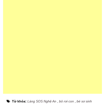
Từ khóa:
Làng SOS Nghệ An
,
bỏ rơi con
,
bé sơ sinh