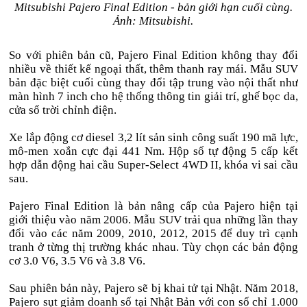
Mitsubishi Pajero Final Edition - bản giới hạn cuối cùng.
Ảnh: Mitsubishi.
So với phiên bản cũ, Pajero Final Edition không thay đổi
nhiều về thiết kế ngoại thất, thêm thanh ray mái. Mẫu SUV
bản đặc biệt cuối cùng thay đổi tập trung vào nội thất như
màn hình 7 inch cho hệ thống thông tin giải trí, ghế bọc da,
cửa sổ trời chỉnh điện.
Xe lắp động cơ diesel 3,2 lít sản sinh công suất 190 mã lực,
mô-men xoắn cực đại 441 Nm. Hộp số tự động 5 cấp kết
hợp dẫn động hai cầu Super-Select 4WD II, khóa vi sai cầu
sau.
Pajero Final Edition là bản nâng cấp của Pajero hiện tại
giới thiệu vào năm 2006. Mẫu SUV trải qua những lần thay
đổi vào các năm 2009, 2010, 2012, 2015 để duy trì cạnh
tranh ở từng thị trường khác nhau. Tùy chọn các bản động
cơ 3.0 V6, 3.5 V6 và 3.8 V6.
Sau phiên bản này, Pajero sẽ bị khai tử tại Nhật. Năm 2018,
Pajero sụt giảm doanh số tại Nhật Bản với con số chỉ 1.000