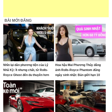
BÀI MỚI ĐĂNG
Nhìn lại dàn phương tiện của Lý
Hoa hậu Mai Phương Thúy đăng
Nhã Kỳ: Ít nhưng chất, từ Rolls-
ảnh Rolls-Royce Phantom đúng
Royce Ghost đến du thuyền hơn
ngày sinh nhật: Bản giới hạn 10
100 tỷ đồng
chiếc toàn cầu, giá quy đổi gần 68
tỷ đồng