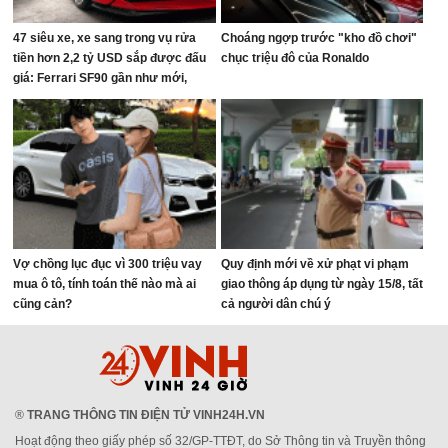
47 siêu xe, xe sang trong vụ rửa
Choáng ngợp trước "kho đồ chơi"
tiền hơn 2,2 tỷ USD sắp được đấu
chục triệu đô của Ronaldo
giá: Ferrari SF90 gần như mới,
Rolls-Royce xếp hàng dài
Vợ chồng lục đục vì 300 triệu vay
Quy định mới về xử phạt vi phạm
mua ô tô, tính toán thế nào mà ai
giao thông áp dụng từ ngày 15/8, tất
cũng cản?
cả người dân chú ý
®
TRANG THÔNG TIN ĐIỆN TỬ VINH24H.VN
Hoạt động theo giấy phép số 32/GP-TTĐT, do Sở Thông tin và Truyền thông