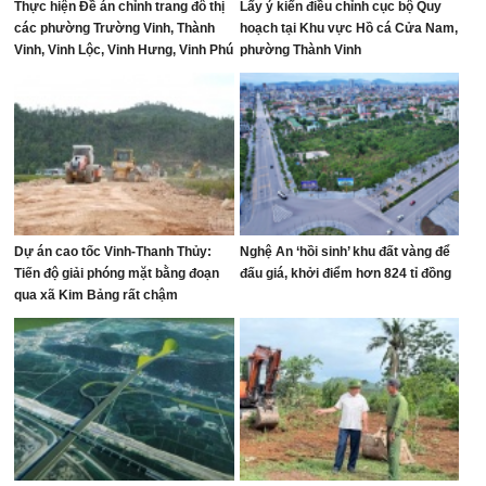
Thực hiện Đề án chỉnh trang đô thị
Lấy ý kiến điều chỉnh cục bộ Quy
các phường Trường Vinh, Thành
hoạch tại Khu vực Hồ cá Cửa Nam,
Vinh, Vinh Lộc, Vinh Hưng, Vinh Phú
phường Thành Vinh
và Cửa Lò giai đoạn 2026 – 2030
Dự án cao tốc Vinh-Thanh Thủy:
Nghệ An ‘hồi sinh’ khu đất vàng để
Tiến độ giải phóng mặt bằng đoạn
đấu giá, khởi điểm hơn 824 tỉ đồng
qua xã Kim Bảng rất chậm