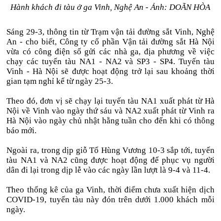
Hành khách đi tàu ở ga Vinh, Nghệ An - Ảnh: DOÃN HÒA
Sáng 29-3, thông tin từ Trạm vận tải đường sắt Vinh, Nghệ
An - cho biết, Công ty cổ phần Vận tải đường sắt Hà Nội
vừa có công điện số gửi các nhà ga, địa phương về việc
chạy các tuyến tàu NA1 - NA2 và SP3 - SP4. Tuyến tàu
Vinh - Hà Nội sẽ được hoạt động trở lại sau khoảng thời
gian tạm nghỉ kể từ ngày 25-3.
Theo đó, đơn vị sẽ chạy lại tuyến tàu NA1 xuất phát từ Hà
Nội về Vinh vào ngày thứ sáu và NA2 xuất phát từ Vinh ra
Hà Nội vào ngày chủ nhật hằng tuần cho đến khi có thông
báo mới.
Ngoài ra, trong dịp giỗ Tổ Hùng Vương 10-3 sắp tới, tuyến
tàu NA1 và NA2 cũng được hoạt động để phục vụ người
dân đi lại trong dịp lễ vào các ngày lần lượt là 9-4 và 11-4.
Theo thống kê của ga Vinh, thời điểm chưa xuất hiện dịch
COVID-19, tuyến tàu này đón trên dưới 1.000 khách mỗi
ngày.