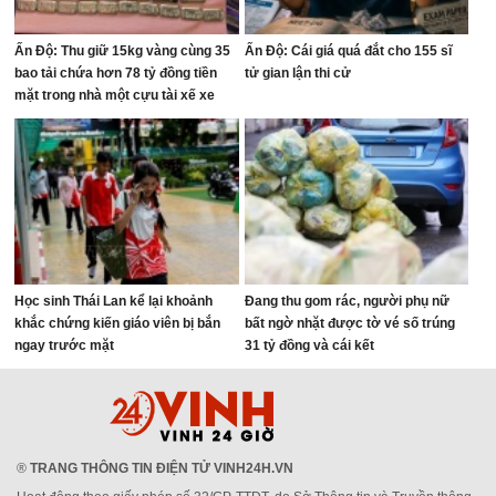
Ấn Độ: Thu giữ 15kg vàng cùng 35
Ấn Độ: Cái giá quá đắt cho 155 sĩ
bao tải chứa hơn 78 tỷ đồng tiền
tử gian lận thi cử
mặt trong nhà một cựu tài xế xe
buýt
Học sinh Thái Lan kể lại khoảnh
Đang thu gom rác, người phụ nữ
khắc chứng kiến giáo viên bị bắn
bất ngờ nhặt được tờ vé số trúng
ngay trước mặt
31 tỷ đồng và cái kết
®
TRANG THÔNG TIN ĐIỆN TỬ VINH24H.VN