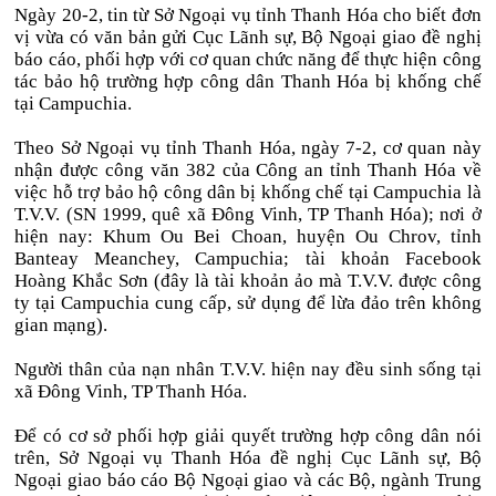
Ngày 20-2, tin từ Sở Ngoại vụ tỉnh Thanh Hóa cho biết đơn
vị vừa có văn bản gửi Cục Lãnh sự, Bộ Ngoại giao đề nghị
báo cáo, phối hợp với cơ quan chức năng để thực hiện công
tác bảo hộ trường hợp công dân Thanh Hóa bị khống chế
tại Campuchia.
Theo Sở Ngoại vụ tỉnh Thanh Hóa, ngày 7-2, cơ quan này
nhận được công văn 382 của Công an tỉnh Thanh Hóa về
việc hỗ trợ bảo hộ công dân bị khống chế tại Campuchia là
T.V.V. (SN 1999, quê xã Đông Vinh, TP Thanh Hóa); nơi ở
hiện nay: Khum Ou Bei Choan, huyện Ou Chrov, tỉnh
Banteay Meanchey, Campuchia; tài khoản Facebook
Hoàng Khắc Sơn (đây là tài khoản ảo mà T.V.V. được công
ty tại Campuchia cung cấp, sử dụng để lừa đảo trên không
gian mạng).
Người thân của nạn nhân T.V.V. hiện nay đều sinh sống tại
xã Đông Vinh, TP Thanh Hóa.
Để có cơ sở phối hợp giải quyết trường hợp công dân nói
trên, Sở Ngoại vụ Thanh Hóa đề nghị Cục Lãnh sự, Bộ
Ngoại giao báo cáo Bộ Ngoại giao và các Bộ, ngành Trung