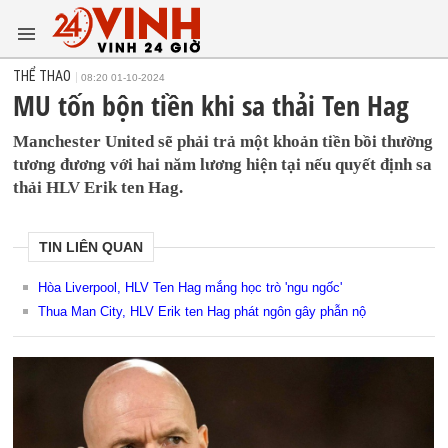
THỂ THAO
08:20 01-10-2024
MU tốn bộn tiền khi sa thải Ten Hag
Manchester United sẽ phải trả một khoản tiền bồi thường
tương đương với hai năm lương hiện tại nếu quyết định sa
thải HLV Erik ten Hag.
TIN LIÊN QUAN
Hòa Liverpool, HLV Ten Hag mắng học trò 'ngu ngốc'
Thua Man City, HLV Erik ten Hag phát ngôn gây phẫn nộ