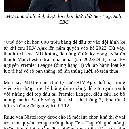
MU chưa định hình được lối chơi dưới thời Ten Hag. Ảnh:
BBC.
"Quỷ đỏ" chi hơn 600 triệu bảng để đầu tư vào đội hình kể
từ khi cựu HLV Ajax lên nắm quyền vào hè 2022. Dù vậy,
thành tích của MU không đáp ứng được kỳ vọng. Nửa đỏ
thành Manchester trải qua mùa giải 2023/24 tệ nhất kỷ
nguyên Premier League (đứng hạng 8) và lập hàng loạt kỷ
lục tệ hại về số bàn thắng, số lần thủng lưới, số trận thua.
Mùa này, MU tiếp tục chơi tệ. Cựu HLV Ajax thất bại trong
việc xây dựng triết lý bóng đá rõ ràng, đủ sức cạnh tranh
với những đội top đầu tại Premier League, điều câu lạc bộ
mong muốn. Sau 6 vòng đấu, MU chỉ thắng 2, thua tới 3
trận và đang đứng ở vị trí thứ 12.
Ruud van Nistelrooy được cho là một lựa chọn khả thi ở vai
trò tạm quyền trong trường hợp Ten Hag rời ghế nóng,
trước khi CLB nhắm đến những mục tiêu dài hạn như