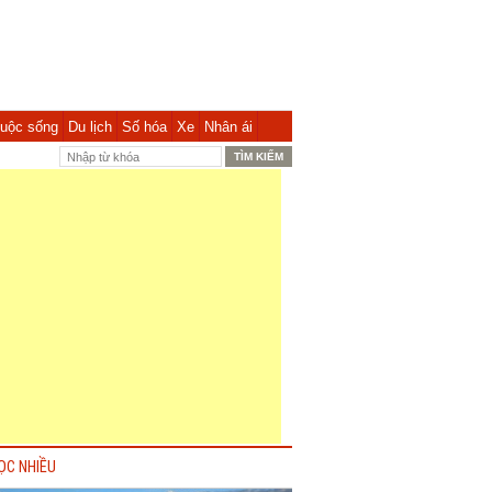
uộc sống
Du lịch
Số hóa
Xe
Nhân ái
ỌC NHIỀU