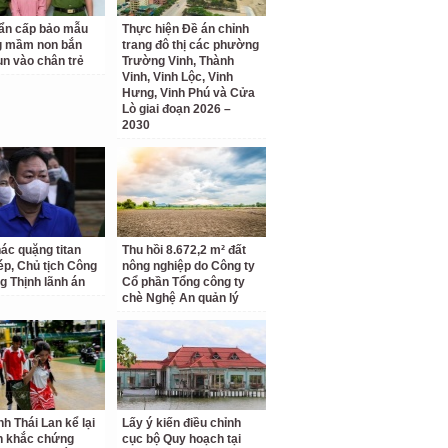
ẩn cấp bảo mẫu
Thực hiện Đề án chỉnh
g mầm non bắn
trang đô thị các phường
un vào chân trẻ
Trường Vinh, Thành
Vinh, Vinh Lộc, Vinh
Hưng, Vinh Phú và Cửa
Lò giai đoạn 2026 –
2030
hác quặng titan
Thu hồi 8.672,2 m² đất
hép, Chủ tịch Công
nông nghiệp do Công ty
g Thịnh lãnh án
Cổ phần Tổng công ty
chè Nghệ An quản lý
nh Thái Lan kể lại
Lấy ý kiến điều chỉnh
h khắc chứng
cục bộ Quy hoạch tại