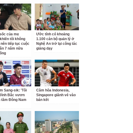
ộ sốc của mẹ
Ước tính có khoảng
khiến tôi không
1.100 cán bộ quản lý ở
 nên tiếp tục cuộc
Nghệ An trở lại công tác
ân 7 năm nữa
giảng dạy
hông
m Sang-sik: 'Tôi
Cầm hòa Indonesia,
Đình Bắc vươn
Singapore giành vé vào
n tầm Đông Nam
bán kết