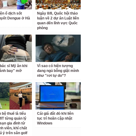
ện ổ dịch sốt
Ngày 8/8, Quốc hội thảo
uyết Dengue ở Hà
luận về 2 dự án Luật liên
quan đến lĩnh vực Quốc
phòng
bác sĩ Mỹ ăn khi
Vì sao có hiện tượng
đánh bay" mỡ
đang ngủ bỗng giật mình
như "rơi tự do”?
 bộ thuế là tiểu
Cái giá đắt đỏ khi liên
IT từng quản lý
tục trì hoãn cập nhật
sạn gia đình từ
Windows
nh viên, khí chất
ú ý trên sân golf