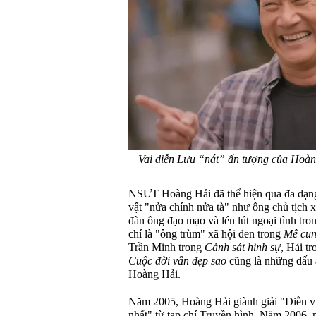
Vai diễn Lưu “nát” ấn tượng của Hoàn
NSƯT Hoàng Hải đã thể hiện qua đa dạng 
vật "nửa chính nửa tà" như ông chủ tịch 
đàn ông đạo mạo và lén lút ngoại tình tr
chí là "ông trùm" xã hội đen trong
Mê cu
Trần Minh trong
Cảnh sát hình sự
, Hải t
Cuộc đời vẫn đẹp sao
cũng là những dấu 
Hoàng Hải.
Năm 2005, Hoàng Hải giành giải "Diễn vi
nhất" từ tạp chí Truyền hình. Năm 2006, 