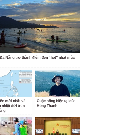
 Đà Nẵng trở thành điểm đến “hot” nhất mùa
iến mới nhất về
Cuộc sống hiện tại của
 nhiệt đới trên
Hồng Thanh
ông