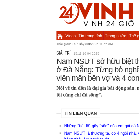
Video
Tin trong tỉnh
Trong nước
Thế g
Thời gian:
Thứ Bảy 8/8/2026 11:56 AM
GIẢI TRÍ
15:11 19-04-2025
Nam NSƯT sở hữu biệt th
ở Đà Nẵng: Từng bỏ nghề 
viên mãn bên vợ và 4 co
Nói về tin đồn là đại gia bất động sả
tôi cũng chỉ đủ sống”.
TIN LIÊN QUAN
Những "tiết lộ" gây “sốc" của em gái cố
Nam NSƯT là thượng tá, có 4 ngôi nhà, 