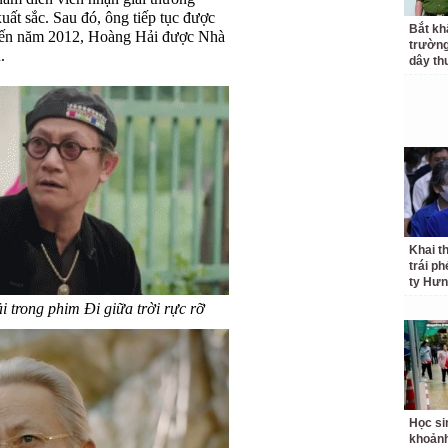
ất sắc. Sau đó, ông tiếp tục được
Bắt kh
 Đến năm 2012, Hoàng Hải được Nhà
trườn
.
dây th
Khai t
trái p
ty Hưn
trong phim Đi giữa trời rực rỡ
Học si
khoản