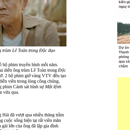
kiến gi
ngay t
Dự án 
 trùm Lê Toàn trong Độc đạo
Thanh 
phóng 
qua xã
 bộ phim truyền hình mỗi năm.
chậm
ai diễn ông trùm Lê Toàn trong
Độc
rỡ.
2 bộ phim giờ vàng VTV đều tạo
diễn viên trong lòng công chúng.
ng phim Cảnh sát hình sự
Mật lệnh
m vừa qua.
 Hải đã vượt qua nhiều thăng trầm
ng cuộc sống hiện tại rất viên mãn
 gái lớn của ông đã lập gia đình