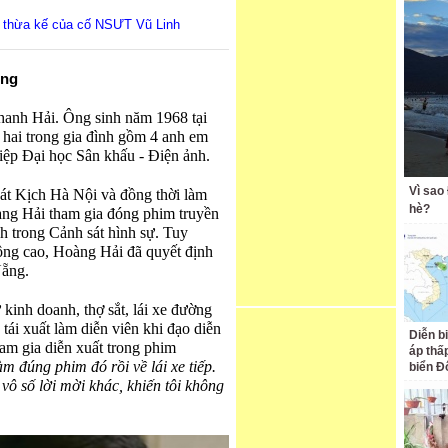
ản thừa kế của cố NSƯT Vũ Linh
ợng
anh Hải. Ông sinh năm 1968 tại
 hai trong gia đình gồm 4 anh em
hiệp Đại học Sân khấu - Điện ảnh.
Vì sao
hát Kịch Hà Nội và đồng thời làm
hè?
ng Hải tham gia đóng phim truyền
h trong Cảnh sát hình sự. Tuy
hông cao, Hoàng Hải đã quyết định
Nẵng.
kinh doanh, thợ sắt, lái xe đường
tái xuất làm diễn viên khi đạo diễn
Diễn b
m gia diễn xuất trong phim
áp thấp
àm đúng phim đó rồi về lái xe tiếp.
biển Đ
ô số lời mời khác, khiến tôi không