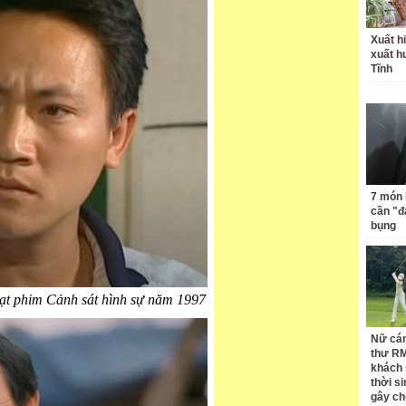
Xuất hi
xuất h
Tĩnh
7 món 
cần "
bụng
ạt phim Cảnh sát hình sự năm 1997
Nữ cán
thư RM
khách 
thời si
gây ch