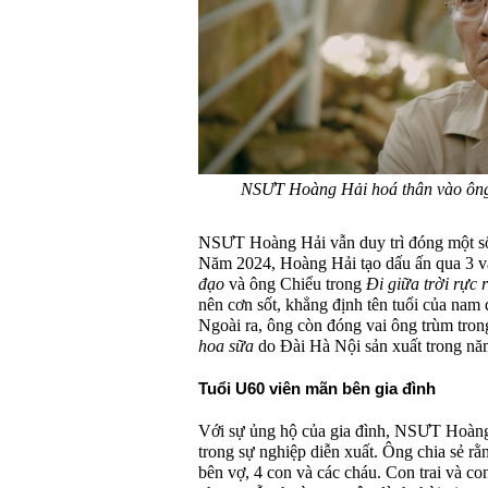
NSƯT Hoàng Hải hoá thân vào ông
NSƯT Hoàng Hải vẫn duy trì đóng một số
Năm 2024, Hoàng Hải tạo dấu ấn qua 3 v
đạo
và ông Chiểu trong
Đi giữa trời rực 
nên cơn sốt, khẳng định tên tuổi của nam 
Ngoài ra, ông còn đóng vai ông trùm tro
hoa sữa
do Đài Hà Nội sản xuất trong nă
Tuổi U60 viên mãn bên gia đình
Với sự ủng hộ của gia đình, NSƯT Hoàng
trong sự nghiệp diễn xuất. Ông chia sẻ rằ
bên vợ, 4 con và các cháu. Con trai và con