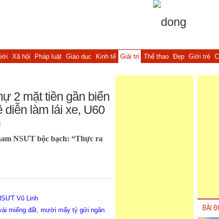
iới
Xã hội
Pháp luật
Giáo dục
Kinh tế
Giải trí
Thể thao
Đẹp
Giới trẻ
C
ự 2 mặt tiền gần biển
diễn làm lái xe, U60
n
n, nam NSƯT bộc bạch: “Thực ra
 NSƯT Vũ Linh
BÀI Đ
vài miếng đất, mười mấy tỷ gửi ngân