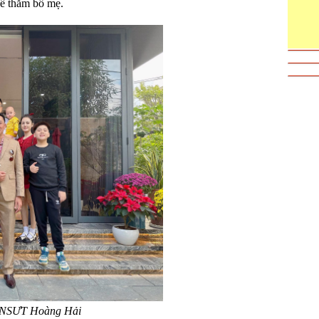
về thăm bố mẹ.
a NSƯT Hoàng Hải