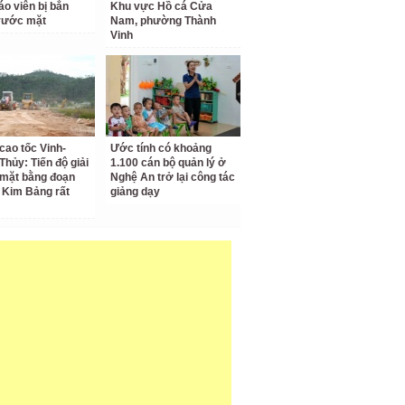
áo viên bị bắn
Khu vực Hồ cá Cửa
rước mặt
Nam, phường Thành
Vinh
cao tốc Vinh-
Ước tính có khoảng
Thủy: Tiến độ giải
1.100 cán bộ quản lý ở
mặt bằng đoạn
Nghệ An trở lại công tác
 Kim Bảng rất
giảng dạy