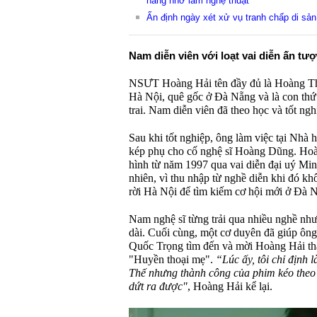
hàng nhờ làm nghệ thuật
Ấn định ngày xét xử vụ tranh chấp di s
Nam diễn viên với loạt vai diễn ấn tư
NSƯT Hoàng Hải tên đầy đủ là Hoàng Th
Hà Nội, quê gốc ở Đà Nẵng và là con thứ
trai. Nam diễn viên đã theo học và tốt ng
Sau khi tốt nghiệp, ông làm việc tại Nhà 
kép phụ cho cố nghệ sĩ Hoàng Dũng. Hoà
hình từ năm 1997 qua vai diễn đại uý Min
nhiên, vì thu nhập từ nghề diễn khi đó k
rời Hà Nội để tìm kiếm cơ hội mới ở Đà 
Nam nghệ sĩ từng trải qua nhiều nghề như 
dài. Cuối cùng, một cơ duyên đã giúp ông 
Quốc Trọng tìm đến và mời Hoàng Hải tha
"Huyền thoại mẹ".
“Lúc ấy, tôi chỉ định l
Thế nhưng thành công của phim kéo theo v
dứt ra được"
, Hoàng Hải kể lại.