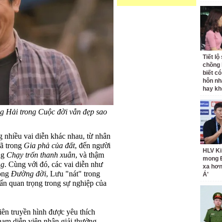
Tiết l
chồng 
biết có
hôn nh
hay k
g Hải trong Cuộc đời vẫn đẹp sao
nhiều vai diễn khác nhau, từ nhân
xã trong
Gia phả của đất
, đến người
HLV Ki
ong
Chạy trốn thanh xuân
, và thậm
mong 
ng
. Cùng với đó, các vai diễn như
xa hơ
rong
Đường đời
, Lưu "nát" trong
Á'
ấn quan trọng trong sự nghiệp của
ên truyền hình được yêu thích
nam diễn viên nhận giải thưởng