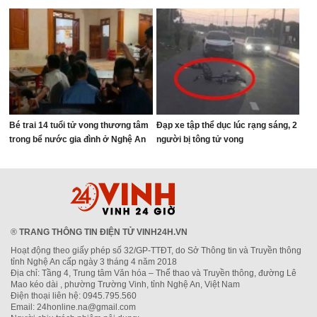
Bé trai 14 tuổi tử vong thương tâm
Đạp xe tập thể dục lúc rạng sáng, 2
trong bể nước gia đình ở Nghệ An
người bị tông tử vong
®
TRANG THÔNG TIN ĐIỆN TỬ VINH24H.VN
Hoạt động theo giấy phép số 32/GP-TTĐT, do Sở Thông tin và Truyền thông
tỉnh Nghệ An cấp ngày 3 tháng 4 năm 2018
Địa chỉ: Tầng 4, Trung tâm Văn hóa – Thể thao và Truyền thông, đường Lê
Mao kéo dài , phường Trường Vinh, tỉnh Nghệ An, Việt Nam
Điện thoại liên hệ: 0945.795.560
Email: 24honline.na@gmail.com