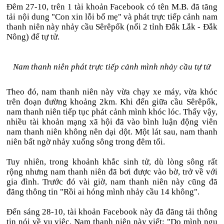
Đêm 27-10, trên 1 tài khoản Facebook có tên M.B. đã tăng
tải nội dung "Con xin lỗi bố mẹ" và phát trực tiếp cảnh nam
thanh niên này nhảy cầu Sêrêpốk (nối 2 tỉnh Đắk Lắk - Đắk
Nông) để tự tử.
Nam thanh niên phát trực tiếp cảnh mình nhảy cầu tự tử
Theo đó, nam thanh niên này vừa chạy xe máy, vừa khóc
trên đoạn đường khoảng 2km. Khi đến giữa cầu Sêrêpốk,
nam thanh niên tiếp tục phát cảnh mình khóc lóc. Thấy vậy,
nhiều tài khoản mạng xã hội đã vào bình luận động viên
nam thanh niên không nên dại dột. Một lát sau, nam thanh
niên bất ngờ nhảy xuống sông trong đêm tối.
Tuy nhiên, trong khoảnh khắc sinh tử, dù lòng sông rất
rộng nhưng nam thanh niên đã bơi được vào bờ, trở về với
gia đình. Trước đó vài giờ, nam thanh niên này cũng đã
đăng thông tin "Rồi ai hóng mình nhảy cầu 14 không".
Đến sáng 28-10, tài khoản Facebook này đã đăng tải thông
tin nói về vụ việc. Nam thanh niên này viết: "Do mình ngu