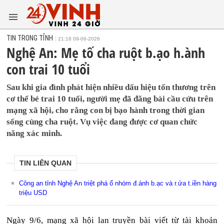
TIN TRONG TỈNH
21:18 09-06-2026
Nghệ An: Mẹ tố cha ruột b.ạo h.ành
con trai 10 tuổi
Sau khi gia đình phát hiện nhiều dấu hiệu tổn thương trên
cơ thể bé trai 10 tuổi, người mẹ đã đăng bài cầu cứu trên
mạng xã hội, cho rằng con bị bạo hành trong thời gian
sống cùng cha ruột. Vụ việc đang được cơ quan chức
năng xác minh.
TIN LIÊN QUAN
Công an tỉnh Nghệ An triệt phá ổ nhóm đ.ánh b.ạc và r.ửa t.iền hàng
triệu USD
Ngày 9/6, mạng xã hội lan truyền bài viết từ tài khoản