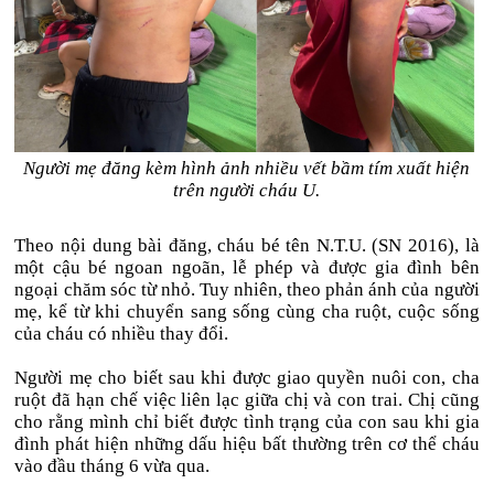
Người mẹ đăng kèm hình ảnh nhiều vết bầm tím xuất hiện
trên người cháu U.
Theo nội dung bài đăng, cháu bé tên N.T.U. (SN 2016), là
một cậu bé ngoan ngoãn, lễ phép và được gia đình bên
ngoại chăm sóc từ nhỏ. Tuy nhiên, theo phản ánh của người
mẹ, kể từ khi chuyển sang sống cùng cha ruột, cuộc sống
của cháu có nhiều thay đổi.
Người mẹ cho biết sau khi được giao quyền nuôi con, cha
ruột đã hạn chế việc liên lạc giữa chị và con trai. Chị cũng
cho rằng mình chỉ biết được tình trạng của con sau khi gia
đình phát hiện những dấu hiệu bất thường trên cơ thể cháu
vào đầu tháng 6 vừa qua.