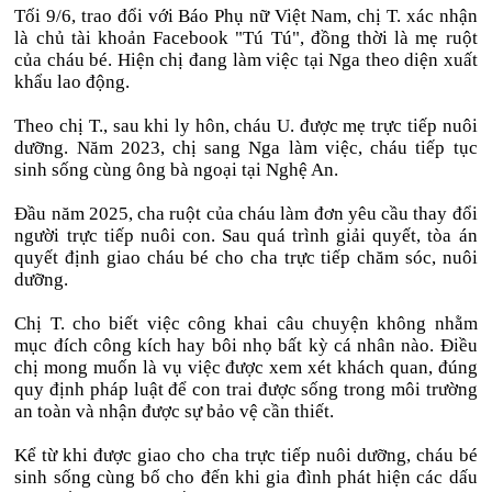
Tối 9/6, trao đổi với Báo Phụ nữ Việt Nam, chị T. xác nhận
là chủ tài khoản Facebook "Tú Tú", đồng thời là mẹ ruột
của cháu bé. Hiện chị đang làm việc tại Nga theo diện xuất
khẩu lao động.
Theo chị T., sau khi ly hôn, cháu U. được mẹ trực tiếp nuôi
dưỡng. Năm 2023, chị sang Nga làm việc, cháu tiếp tục
sinh sống cùng ông bà ngoại tại Nghệ An.
Đầu năm 2025, cha ruột của cháu làm đơn yêu cầu thay đổi
người trực tiếp nuôi con. Sau quá trình giải quyết, tòa án
quyết định giao cháu bé cho cha trực tiếp chăm sóc, nuôi
dưỡng.
Chị T. cho biết việc công khai câu chuyện không nhằm
mục đích công kích hay bôi nhọ bất kỳ cá nhân nào. Điều
chị mong muốn là vụ việc được xem xét khách quan, đúng
quy định pháp luật để con trai được sống trong môi trường
an toàn và nhận được sự bảo vệ cần thiết.
Kể từ khi được giao cho cha trực tiếp nuôi dưỡng, cháu bé
sinh sống cùng bố cho đến khi gia đình phát hiện các dấu