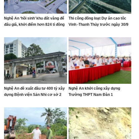
Nghệ An ‘hồi sinh’ khu đất vàng để
Thi công đồng loạt Dự án cao tốc
đấu giá, khởi điểm hơn 824 tỉ đồng
Vinh -Thanh Thủy trước ngày 30/9
Nghệ An đề xuất đầu tư 400 tỷ xây
Nghệ An khởi công xây dựng
dựng Bệnh viện Sản Nhi cơ sở 2
Trường THPT Nam Đàn 1