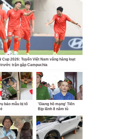
Cup 2026: Tuyển Việt Nam vắng hàng loạt
t trước trận gặp Campuchia
ụ bảo mẫu bị tố
'Giang hồ mạng' Tiến
rẻ
Bịp lãnh 8 năm tù