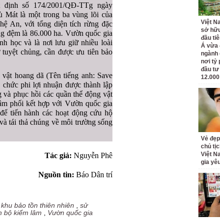
t định số 174/2001/QĐ-TTg ngày
 Mát là một trong ba vùng lõi của
Việt N
ệ An, với tổng diện tích rừng đặc
sở hữu
ùng đệm là 86.000 ha. Vườn quốc gia
đầu ti
h học và là nơi lưu giữ nhiều loài
Á vừa
tuyệt chủng, cần được ưu tiên bảo
ngành d
nơi tỷ
đầu tư
vật hoang dã (Tên tiếng anh: Save
12.000
tổ chức phi lợi nhuận được thành lập
 và phục hồi các quần thể động vật
âm phối kết hợp với Vườn quốc gia
ể tiến hành các hoạt động cứu hộ
và tái thả chúng về môi trường sống
Vẻ đẹp
chủ tị
Việt N
Tác giả:
Nguyễn Phê
gia yê
Nguồn tin:
Báo Dân trí
,
khu bảo tồn thiên nhiên
,
sử
n bộ kiểm lâm
,
Vườn quốc gia