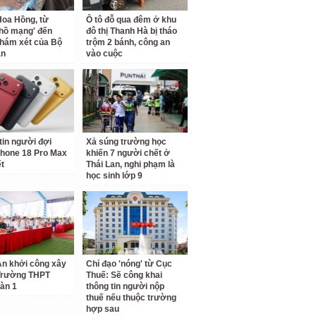
oa Hồng, từ
Ô tô đỗ qua đêm ở khu
 hồ mạng' đến
đô thị Thanh Hà bị tháo
hám xét của Bộ
trộm 2 bánh, công an
an
vào cuộc
tin người đợi
Xả súng trường học
hone 18 Pro Max
khiến 7 người chết ở
ết
Thái Lan, nghi phạm là
học sinh lớp 9
n khởi công xây
Chỉ đạo 'nóng' từ Cục
Trường THPT
Thuế: Sẽ công khai
àn 1
thông tin người nộp
thuế nếu thuộc trường
hợp sau