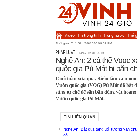
Video
Tin trong tỉnh
Trong nước
Thế g
Thời gian:
Thứ Sáu 7/8/2026 06:02 PM
PHÁP LUẬT
13:47 15-01-2019
Nghệ An: 2 cá thể Voọc 
quốc gia Pù Mát bị bắn ch
Cuối tuần vừa qua, Kiểm lâm và nhóm 
Vườn quốc gia (VQG) Pù Mát đã bắt đ
súng tự chế để săn bắn động vật hoang
Vườn quốc gia Pù Mát.
TIN LIÊN QUAN
Nghệ An: Bắt quả tang đối tượng vận chu
dã