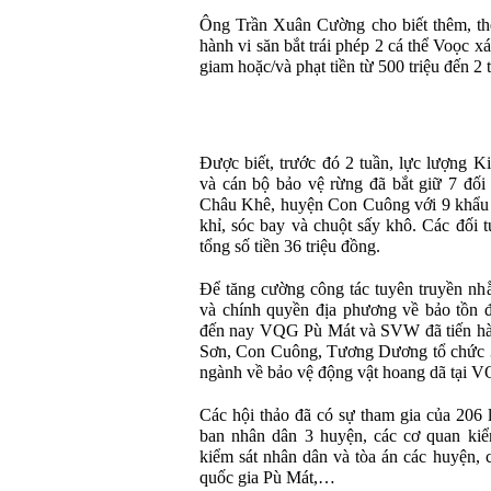
Ông Trần Xuân Cường cho biết thêm, the
hành vi săn bắt trái phép 2 cá thể Voọc 
giam hoặc/và phạt tiền từ 500 triệu đến 2 
Được biết, trước đó 2 tuần, lực lượng 
và cán bộ bảo vệ rừng đã bắt giữ 7 đối
Châu Khê, huyện Con Cuông với 9 khẩu s
khỉ, sóc bay và chuột sấy khô. Các đối 
tổng số tiền 36 triệu đồng.
Để tăng cường công tác tuyên truyền nh
và chính quyền địa phương về bảo tồn đ
đến nay VQG Pù Mát và SVW đã tiến h
Sơn, Con Cuông, Tương Dương tổ chức 3 
ngành về bảo vệ động vật hoang dã tại 
Các hội thảo đã có sự tham gia của 206 
ban nhân dân 3 huyện, các cơ quan kiể
kiểm sát nhân dân và tòa án các huyện,
quốc gia Pù Mát,…