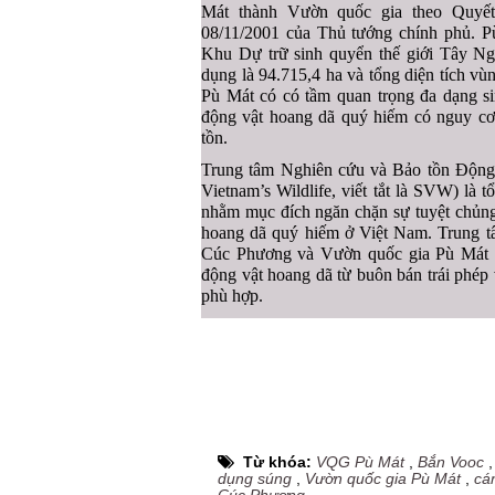
Mát thành Vườn quốc gia theo Quyế
08/11/2001 của Thủ tướng chính phủ. Pù
Khu Dự trữ sinh quyển thế giới Tây Ngh
dụng là 94.715,4 ha và tổng diện tích v
Pù Mát có có tầm quan trọng đa dạng sin
động vật hoang dã quý hiếm có nguy cơ 
tồn.
Trung tâm Nghiên cứu và Bảo tồn Động 
Vietnam’s Wildlife, viết tắt là SVW) là 
nhằm mục đích ngăn chặn sự tuyệt chủng
hoang dã quý hiếm ở Việt Nam. Trung t
Cúc Phương và Vườn quốc gia Pù Mát đ
động vật hoang dã từ buôn bán trái phép 
phù hợp.
Từ khóa:
VQG Pù Mát
,
Bắn Vooc
dụng súng
,
Vườn quốc gia Pù Mát
,
cá