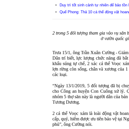
Duy trì tốt sinh cảnh tự nhiên để bảo tồ
Quế Phong: Thả 10 cá thể động vật hoan
2 trong 5 đối tượng tham gia vào vụ săn 
ở vườn quốc gi
Trưa 15/1, ông Trần Xuân Cường - Giám
Dân trí biết, lực lượng chức năng đã bắt
khẩu súng tự chế, 2 xác cá thể Voọc xám
lợn rừng còn sống, chân và xương của 1 
các loại.
“Ngày 13/1/2019, 5 đối tượng đã bị ch
cho Công an huyện Con Cuông xử lý. Qua
nhóm 5 thợ săn này là người dân của bả
Tương Dương.
2 cá thể Voọc xám là loài động vật hoa
cấp, quý, hiếm được ưu tiên bảo vệ tại 
phủ”, ông Cường nói.