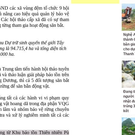
BND các xã vùng đệm tổ chức 9 hội
 và nâng cao hiệu quả quản lý bảo vệ
 Các hội thảo cấp xã đã có sự tham
 từng tham gia hoạt động săn bắt.
Nghệ A
thành
hu Dự trữ sinh quyển thế giới Tây
bàn gi
ng là 94.715,4 ha và tổng diện tích
cho dự
000 ha.
Thanh
Trung tâm tiến hành hội thảo tuyên
 và thảo luận giải pháp bảo tồn trên
Dương, thì cả 5 đối tượng săn bắt
rừng để săn bắn động vật.
Đang t
người 
ng tất cả các hành vi vi phạm quy
nhặt đ
ng vật hoang dã trong địa phận VQG
trúng 
ểm lâm và nhóm bảo vệ rừng chuyên
kết
 tra và xử lý nghiêm minh tất cả các
g từ Khu bảo tồn Thiên nhiên Pù