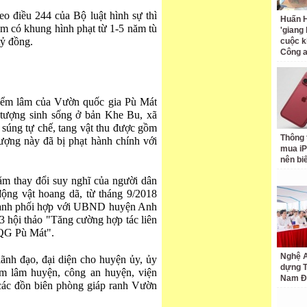
o điều 244 của Bộ luật hình sự thì
Huấn H
xám có khung hình phạt từ 1-5 năm tù
'giang
tỷ đồng.
cuộc k
Công 
Kiểm lâm của Vườn quốc gia Pù Mát
 tượng sinh sống ở bản Khe Bu, xã
úng tự chế, tang vật thu được gồm
Thông 
tượng này đã bị phạt hành chính với
mua iP
nên bi
ằm thay đổi suy nghĩ của người dân
ộng vật hoang dã, từ tháng 9/2018
ành phối hợp với UBND huyện Anh
hội thảo "Tăng cường hợp tác liên
VQG Pù Mát".
Nghệ A
lãnh đạo, đại diện cho huyện ủy, ủy
dựng 
m lâm huyện, công an huyện, viện
Nam Đ
 các đồn biên phòng giáp ranh Vườn