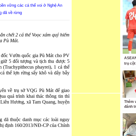
n bền vững các cá thể voi ở Nghệ An
g dã về rừng
bắn chết 2 cá thể Voọc xám quý hiếm
a Pù Mát.
 đốc Vườn quốc gia Pù Mát cho PV
ASEAN 
 giữ 5 đối tượng và tịch thu được 5
trụ cộ
 (Trachypithecus phayrei), 1 cá thể
cá thể lợn rừng sấy khô và dây bẫy
uyển về trụ sở VQG Pù Mát để giao
 quá trình khai thác thông tin thì
n Liên Hương, xã Tam Quang, huyện
Thêm v
đánh t
ng dã thuộc danh mục các loài nguy
Nghị định 160/2013/NĐ-CP của Chính