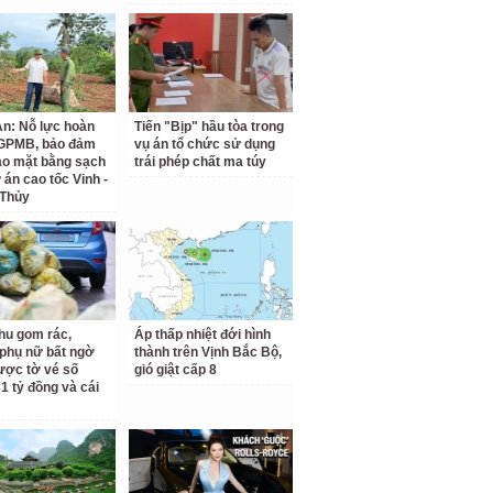
n: Nỗ lực hoàn
Tiến "Bịp" hầu tòa trong
 GPMB, bảo đảm
vụ án tổ chức sử dụng
ao mặt bằng sạch
trái phép chất ma túy
 án cao tốc Vinh -
 Thủy
hu gom rác,
Áp thấp nhiệt đới hình
phụ nữ bất ngờ
thành trên Vịnh Bắc Bộ,
ược tờ vé số
gió giật cấp 8
31 tỷ đồng và cái