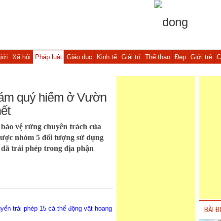
iới
Xã hội
Pháp luật
Giáo dục
Kinh tế
Giải trí
Thể thao
Đẹp
Giới trẻ
C
xám quý hiếm ở Vườn
ết
bảo vệ rừng chuyên trách của
ược nhóm 5 đối tượng sử dụng
 dã trái phép trong địa phận
yển trái phép 15 cá thể động vật hoang
BÀI Đ