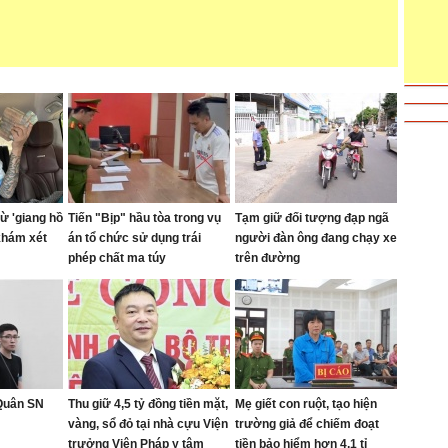
ừ 'giang hồ
Tiến "Bịp" hầu tòa trong vụ
Tạm giữ đối tượng đạp ngã
khám xét
án tổ chức sử dụng trái
người đàn ông đang chạy xe
phép chất ma túy
trên đường
 Quân SN
Thu giữ 4,5 tỷ đồng tiền mặt,
Mẹ giết con ruột, tạo hiện
vàng, sổ đỏ tại nhà cựu Viện
trường giả để chiếm đoạt
trưởng Viện Pháp y tâm
tiền bảo hiểm hơn 4,1 tỉ