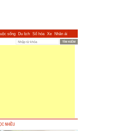
uộc sống
Du lịch
Số hóa
Xe
Nhân ái
ỌC NHIỀU