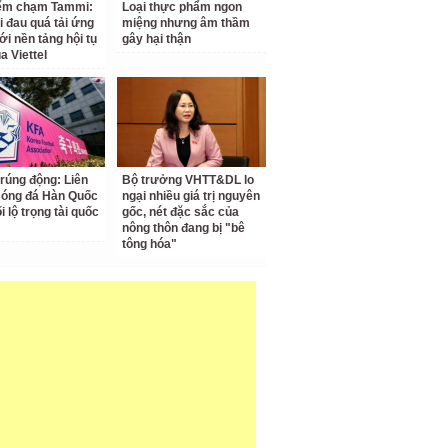
iểm chạm Tammi:
Loại thực phẩm ngon
i đau quá tải ứng
miệng nhưng âm thầm
ới nền tảng hội tụ
gây hại thận
a Viettel
 rúng động: Liên
Bộ trưởng VHTT&DL lo
Bóng đá Hàn Quốc
ngại nhiều giá trị nguyên
ối lộ trọng tài quốc
gốc, nét đặc sắc của
nông thôn đang bị "bê
tông hóa"