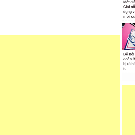
Một đ
Giải nỗ
dụng v
mới củ
Bê bối
đoàn 
bị tố h
tế