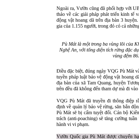
Ngoài ra, Vườn cũng đã phối hợp với U
thảo về các giải pháp phát triển kinh tế
động vật hoang dã trên địa bàn 3 huyện.
gia của 1.155 người, trong đó có cả những
Pù Mát là một trong ba vùng lõi của K
Nghệ An, với tổng diện tích rừng đặc dụ
vùng đệm 86.
Điều đặc biệt, đúng ngày VQG Pù Mát và 
tuyền pháp luật bảo vệ động vật hoang dã
địa bàn của xã Tam Quang, huyện Tương 
trên đều đã không đến tham dự mà đi vào 
VQG Pù Mát đã truyền đi thông điệp rằ
định về quản lý bảo vệ rừng, săn bắn độ
Pù Mát sẽ bị cấm tuyệt đối. Cán bộ Ki
trách (anti-poaching) sẽ tăng cường tuần
hành vi vi phạm.
Vườn Quốc gia Pù Mát được chuyển hạn