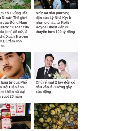
am có 1 vùng đất
Nhìn lại dàn phương
 Di sản Thế giới
tiện của Lý Nhã Kỳ: Ít
ên của Đông Nam
nhưng chất, từ Rolls-
 được "Oscar của
Royce Ghost đến du
u lịch" đề cử, là
thuyền hơn 100 tỷ đồng
 phú Xuân Trường
 KDL tâm linh
 ha
 lãng tử của Phó
Chú rể mất 2 tay đón cô
ch Hội Điện ảnh
dâu vào lễ đường gây
am khiến nữ đại
xúc động
u suốt 20 năm