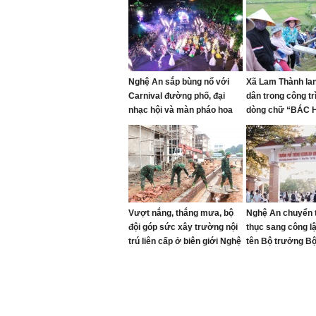
Nghệ An sắp bùng nổ với
Xã Lam Thành lan
Carnival đường phố, đại
dân trong công trì
nhạc hội và màn pháo hoa
dòng chữ “BÁC
mãn nhãn
MÃI” trên Núi Nh
Vượt nắng, thắng mưa, bộ
Nghệ An chuyển 
đội góp sức xây trường nội
thục sang công l
trú liên cấp ở biên giới Nghệ
tên Bộ trưởng B
An
đầu tiên