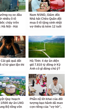
rường vụ xe đầu
Nam NSND, Giám đốc
ở nhiều ô tô
Nhà hát Chèo Quân đội
bốc cháy trên
mua ô tô tặng sinh nhật
c Hà Nội - Hải
vợ thiếu tá kém 12 tuổi
 Cái giá quá đắt
Hà Tĩnh: 4 dự án điện
 sĩ tử gian lận thi
gió 7.810 tỷ đồng ở Kỳ
Anh có gì đáng chú ý?
yệt Quy hoạch
Phẫn nộ lời khai của đối
ết 1/500 dự án LNG
tượng bạo hành dã man
ung Bộ tổng vốn
con riêng của "vợ hờ",