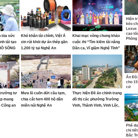
Hiện t
kéo ch
Lexus 
cao tố
 tỏa sức
Khó khăn tài chính, Việt Á
Khai mạc vòng chung khảo
Phòng
nh tái tạo
xin rút khỏi dự án thép gần
cuộc thi “Tìm kiếm tài năng
 HỒ SỐNG
1.200 tỷ tại Nghệ An
Dân ca, Ví giặm Nghệ Tĩnh”
ón
năm 2026
Ấn Độ:
cho 155
cử
trường tư
Mưa lũ cuốn đứt cầu tạm,
Thực hiện Đề án chỉnh trang
ập mang
chia cắt hơn 400 hộ dân
đô thị các phường Trường
ộ Công an
miền núi Nghệ An
Vinh, Thành Vinh, Vinh Lộc,
Vinh Hưng, Vinh Phú và Cửa
Lò giai đoạn 2026 – 2030
Phê du
chi ti
Bắc Tr