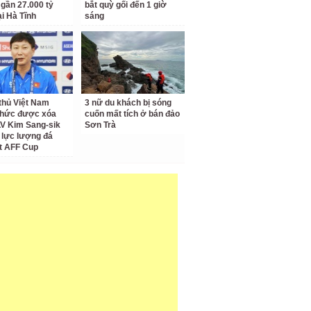
 gần 27.000 tỷ
bắt quỳ gối đến 1 giờ
ại Hà Tĩnh
sáng
thủ Việt Nam
3 nữ du khách bị sóng
thức được xóa
cuốn mất tích ở bán đảo
LV Kim Sang-sik
Sơn Trà
 lực lượng đá
t AFF Cup