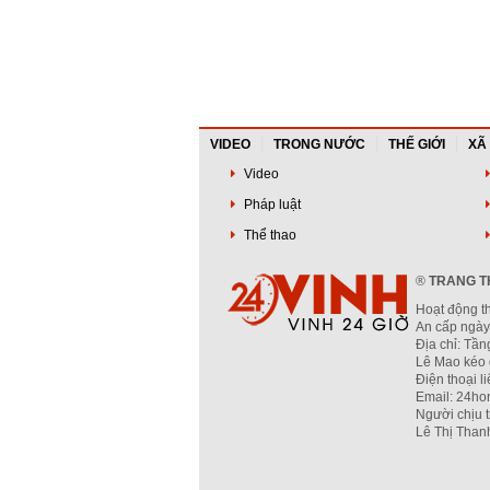
VIDEO
TRONG NƯỚC
THẾ GIỚI
XÃ
Video
Pháp luật
Thể thao
®
TRANG TH
Hoạt động t
An cấp ngày
Địa chỉ: Tầ
Lê Mao kéo 
Điện thoại l
Email: 24ho
Người chịu 
Lê Thị Than