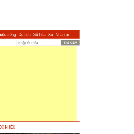
uộc sống
Du lịch
Số hóa
Xe
Nhân ái
ỌC NHIỀU