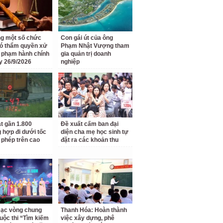
g một số chức
Con gái út của ông
ó thẩm quyền xử
Phạm Nhật Vượng tham
i phạm hành chính
gia quản trị doanh
y 26/9/2026
nghiệp
t gần 1.800
Đề xuất cấm ban đại
 hợp đi dưới tốc
diện cha mẹ học sinh tự
 phép trên cao
đặt ra các khoản thu
ạc vòng chung
Thanh Hóa: Hoàn thành
uộc thi “Tìm kiếm
việc xây dựng, phê