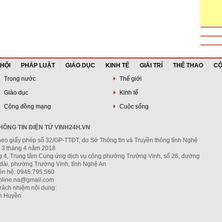
 HỘI
PHÁP LUẬT
GIÁO DỤC
KINH TẾ
GIẢI TRÍ
THỂ THAO
CỘ
Trong nước
Thế giới
Giáo dục
Kinh tế
Cộng đồng mạng
Cuộc sống
ÔNG TIN ĐIỆN TỬ VINH24H.VN
heo giấy phép số 32/GP-TTĐT, do Sở Thông tin và Truyền thông tỉnh Nghệ
 3 tháng 4 năm 2018
ng 4, Trung tâm Cung ứng dịch vụ công phường Trường Vinh, số 26, đường
dài, phường Trường Vinh, tỉnh Nghệ An
iên hệ: 0945.795.560
nline.na@gmail.com
trách nhiệm nội dung:
h Huyền