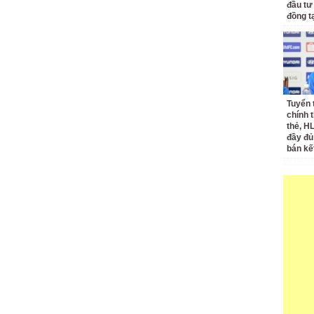
đầu tư
đồng t
Tuyển 
chính 
thẻ, H
đầy đủ
bán kế