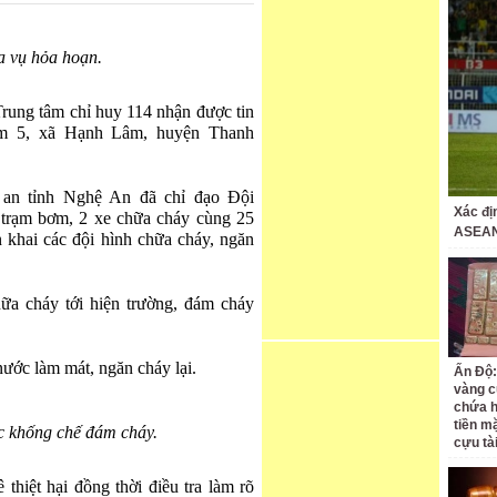
a vụ hỏa hoạn.
rung tâm chỉ huy 114 nhận được tin
óm 5, xã Hạnh Lâm, huyện Thanh
n tỉnh Nghệ An đã chỉ đạo Đội
Xác đị
rạm bơm, 2 xe chữa cháy cùng 25
ASEAN
 khai các đội hình chữa cháy, ngăn
ữa cháy tới hiện trường, đám cháy
ước làm mát, ngăn cháy lại.
Ấn Độ:
vàng c
chứa h
tiền m
c khống chế đám cháy.
cựu tà
thiệt hại đồng thời điều tra làm rõ