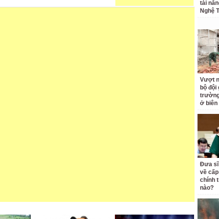
tài nă
Nghệ T
Vượt n
bộ đội
trường 
ở biên
Đưa sĩ
về cấp
chính t
nào?