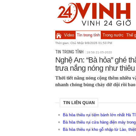
Video
Tin trong tỉnh
Trong nước
Thế g
Thời gian:
Chủ Nhật 9/8/2026 01:53 PM
TIN TRONG TỈNH
19:58 21-05-2020
Nghệ An: “Bà hỏa” ghé t
trưa nắng nóng như thiêu
Thời tiết nắng nóng cộng thêm nhiều vậ
nhanh chóng bùng cháy dữ dội rồi bao
TIN LIÊN QUAN
Bà hỏa thiêu rụi tiệm bánh lớn nhất Hà T
Bà hỏa thiêu rụi cửa hàng điện máy trong
Bà hỏa thiêu rụi kho gỗ nhập từ Lào, thiệ