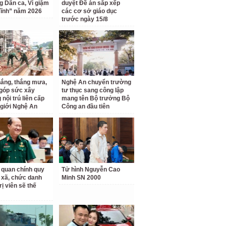
ng Dân ca, Ví giặm
duyệt Đề án sắp xếp
ĩnh” năm 2026
các cơ sở giáo dục
trước ngày 15/8
ắng, thắng mưa,
Nghệ An chuyển trường
 góp sức xây
tư thục sang công lập
nội trú liên cấp
mang tên Bộ trưởng Bộ
 giới Nghệ An
Công an đầu tiên
 quan chính quy
Tử hình Nguyễn Cao
 xã, chức danh
Minh SN 2000
rị viên sẽ thế