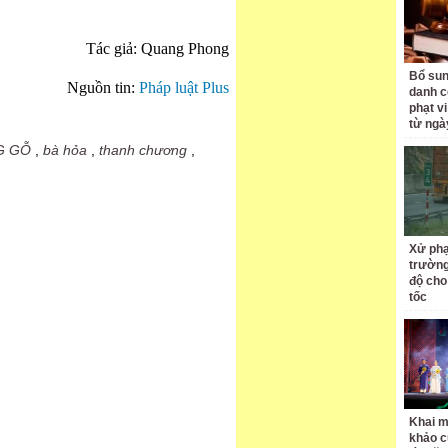
Tác giả: Quang Phong
Bổ sun
Nguồn tin:
Pháp luật Plus
danh c
phạt v
từ ngà
G GỖ
,
bà hỏa
,
thanh chương
,
Xử phạ
trường
độ cho
tốc
Khai m
khảo c