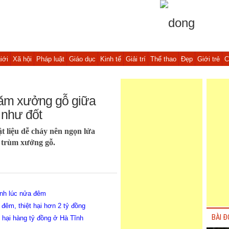
iới
Xã hội
Pháp luật
Giáo dục
Kinh tế
Giải trí
Thể thao
Đẹp
Giới trẻ
C
hăm xưởng gỗ giữa
 như đốt
t liệu dễ cháy nên ngọn lửa
 trùm xưởng gỗ.
ĩnh lúc nửa đêm
 đêm, thiệt hại hơn 2 tỷ đồng
BÀI Đ
t hại hàng tỷ đồng ở Hà Tĩnh