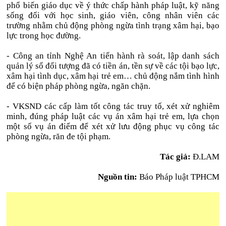
phổ biến giáo dục về ý thức chấp hành pháp luật, kỹ năng
sống đối với học sinh, giáo viên, công nhân viên các
trường nhằm chủ động phòng ngừa tình trạng xâm hại, bạo
lực trong học đường.
- Công an tỉnh Nghệ An tiến hành rà soát, lập danh sách
quản lý số đối tượng đã có tiền án, tền sự về các tội bạo lực,
xâm hại tình dục, xâm hại trẻ em… chủ động nắm tình hình
để có biện pháp phòng ngừa, ngăn chặn.
- VKSND các cấp làm tốt công tác truy tố, xét xử nghiêm
minh, đúng pháp luật các vụ án xâm hại trẻ em, lựa chọn
một số vụ án điểm để xét xử lưu động phục vụ công tác
phòng ngừa, răn đe tội phạm.
Tác giả:
Đ.LAM
Nguồn tin:
Báo Pháp luật TPHCM