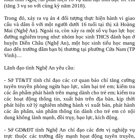
(tăng 3 vụ so với cùng kỳ năm 2018).
Trong đó, xảy ra vụ án 4 đối tượng thực hiện hành vi giao
cấu và dâm ô với một người dưới 16 tuổi tại thị xã Hoàng
Mai (Nghệ An). Ngoài ra, còn xảy ra một số vụ bạo lực học
đường nghiêm trọng như: nhóm học sinh THCS đánh bạn ở
huyện Diễn Châu (Nghệ An), một học sinh tiểu học mang
dao đến trường đâm bạn bị thương tại phường Cửa Nam (TP
Vinh)…
Lãnh đạo tỉnh Nghệ An yêu cầu:
- Sở TT&TT tỉnh chỉ đạo các cơ quan báo chí tăng cường
tuyên truyền phòng ngừa bạo lực, xâm hại trẻ em; kiểm tra
các ấn phẩm phát hành trên mạng dành cho trẻ em; kiểm tra
các hoạt động thông tin, xuất bản trên địa bàn, kịp thời
phát hiện xử lý nghiêm những hành vi xuất bản, phát hành
các ấn phẩm, sản phẩm thông tin dành cho trẻ em có nội
dung không lành mạnh, đồi trụy, bạo lực, kích động.
- Sở GD&ĐT tỉnh Nghệ An chỉ đạo các đơn vị nghiệp vụ
trực thuộc các trường đẩy mạnh họat động tuyên truyền,