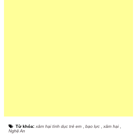
Từ khóa:
xâm hại tình dục trẻ em
,
bạo lực
,
xâm hại
,
Nghệ An