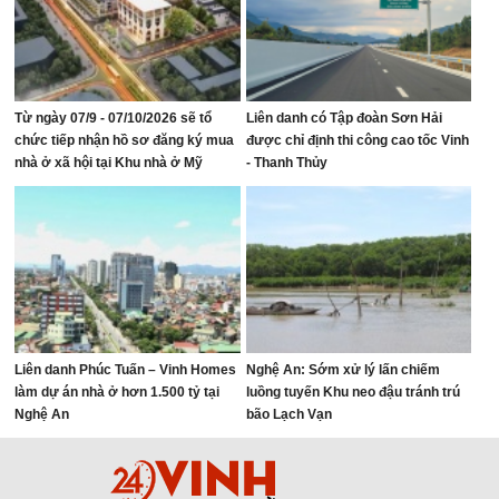
Từ ngày 07/9 - 07/10/2026 sẽ tổ
Liên danh có Tập đoàn Sơn Hải
chức tiếp nhận hồ sơ đăng ký mua
được chỉ định thi công cao tốc Vinh
nhà ở xã hội tại Khu nhà ở Mỹ
- Thanh Thủy
Thượng, phường Vinh Lộc
Liên danh Phúc Tuấn – Vinh Homes
Nghệ An: Sớm xử lý lấn chiếm
làm dự án nhà ở hơn 1.500 tỷ tại
luồng tuyến Khu neo đậu tránh trú
Nghệ An
bão Lạch Vạn