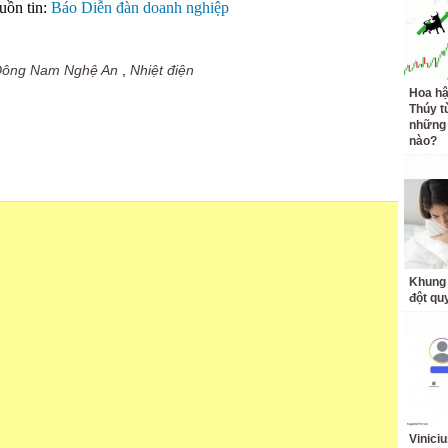
uồn tin:
Báo Diễn đàn doanh nghiệp
 Đông Nam Nghệ An
,
Nhiệt điện
Hoa h
Thúy t
những 
nào?
Khung 
đột qu
Vinici