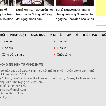
nh Võ
Nghệ An tham dự phiên họp
Đại tá Nguyễn Duy Thanh
y hội toàn
toàn thể về đối ngoại Đảng,
chung vui cùng Nhân dân tại
nh Tổ quốc
đối ngoại Nhân dân
Ngày hội Toàn dân bảo vệ an
ninh Tổ quốc xã Anh Sơn
 HỘI
PHÁP LUẬT
GIÁO DỤC
KINH TẾ
GIẢI TRÍ
THỂ THAO
CỘ
Trong nước
Thế giới
Giáo dục
Kinh tế
Cộng đồng mạng
Cuộc sống
ÔNG TIN ĐIỆN TỬ VINH24H.VN
heo giấy phép số 32/GP-TTĐT, do Sở Thông tin và Truyền thông tỉnh Nghệ
 3 tháng 4 năm 2018
g 4, Trung tâm Văn hóa – Thể thao và Truyền thông, đường Lê Mao kéo dài ,
ng Vinh, tỉnh Nghệ An, Việt Nam
iên hệ: 0945.795.560
nline.na@gmail.com
trách nhiệm nội dung:
h Huyền