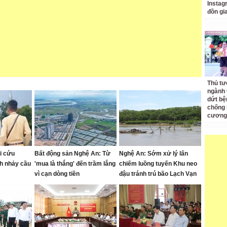
Instagr
đồn gi
Thủ tư
ngành 
dứt bệ
chống 
cương
i cứu
Bất động sản Nghệ An: Từ
Nghệ An: Sớm xử lý lấn
h nhảy cầu
'mua là thắng' đến trầm lắng
chiếm luồng tuyến Khu neo
vì cạn dòng tiền
đậu tránh trú bão Lạch Vạn