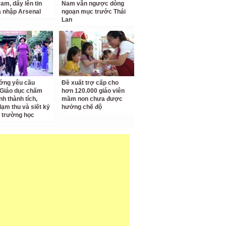
am, dấy lên tin
Nam vẫn ngược dòng
a nhập Arsenal
ngoạn mục trước Thái
Lan
ớng yêu cầu
Đề xuất trợ cấp cho
Giáo dục chấm
hơn 120.000 giáo viên
nh thành tích,
mầm non chưa được
lạm thu và siết kỷ
hưởng chế độ
 trường học