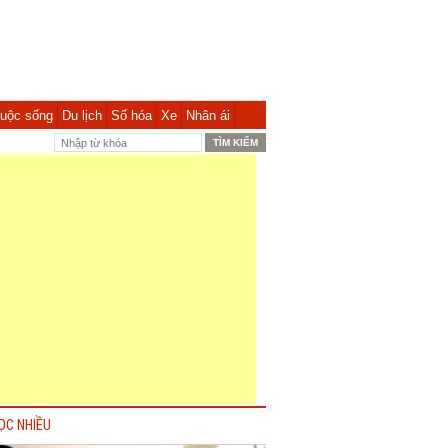
uộc sống
Du lịch
Số hóa
Xe
Nhân ái
ỌC NHIỀU