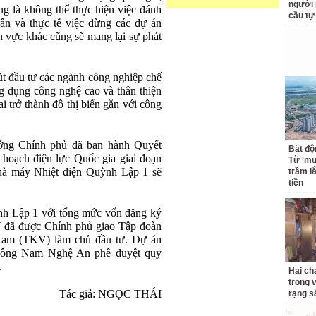
người 
ng là không thể thực hiện việc đánh
cầu tự
 dân và thực tế việc dừng các dự án
nh vực khác cũng sẽ mang lại sự phát
út đầu tư các ngành công nghiệp chế
g dụng công nghệ cao và thân thiện
i trở thành đô thị biển gắn với công
ướng Chính phủ đã ban hành Quyết
Bất độ
hoạch điện lực Quốc gia giai đoạn
Từ 'mu
hà máy Nhiệt điện Quỳnh Lập 1 sẽ
trầm l
tiền
nh Lập 1 với tổng mức vốn đăng ký
 đã được Chính phủ giao Tập đoàn
Nam (TKV) làm chủ đầu tư. Dự án
Đông Nam Nghệ An phê duyệt quy
.
Hai ch
trong 
Tác giả: NGỌC THÁI
rạng s