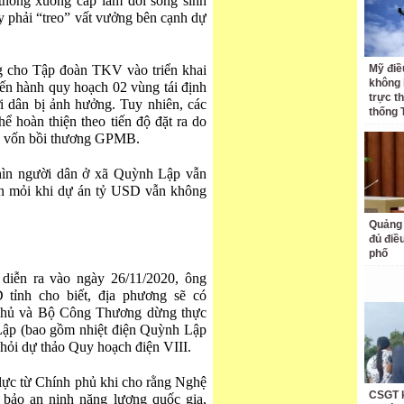
thông xuống cấp làm đời sống sinh
y phải “treo” vất vưởng bên cạnh dự
g cho Tập đoàn TKV vào triển khai
Mỹ điề
không 
ến hành quy hoạch 02 vùng tái định
trực t
i dân bị ảnh hưởng. Tuy nhiên, các
thống 
ể hoàn thiện theo tiến độ đặt ra do
ồn vốn bồi thương GPMB.
hìn người dân ở xã Quỳnh Lập vẫn
òn mỏi khi dự án tỷ USD vẫn không
Quảng 
đủ điề
phố
iễn ra vào ngày 26/11/2020, ông
ỉnh cho biết, địa phương sẽ có
phủ và Bộ Công Thương dừng thực
Lập (bao gồm nhiệt điện Quỳnh Lập
hỏi dự thảo Quy hoạch điện VIII.
 lực từ Chính phủ khi cho rằng Nghệ
CSGT k
 bảo an ninh năng lượng quốc gia,