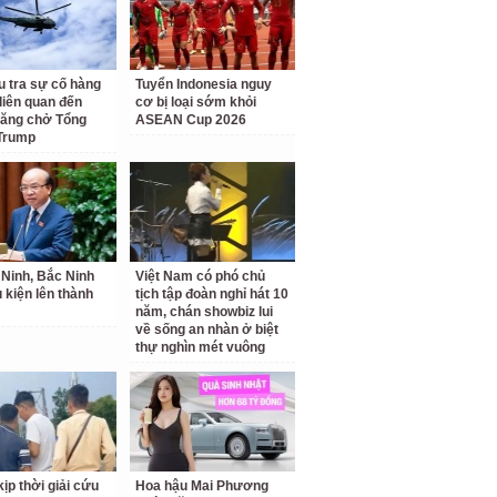
u tra sự cố hàng
Tuyển Indonesia nguy
liên quan đến
cơ bị loại sớm khỏi
hăng chở Tổng
ASEAN Cup 2026
Trump
Ninh, Bắc Ninh
Việt Nam có phó chủ
u kiện lên thành
tịch tập đoàn nghỉ hát 10
năm, chán showbiz lui
về sống an nhàn ở biệt
thự nghìn mét vuông
ịp thời giải cứu
Hoa hậu Mai Phương