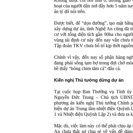
Không được cơi nới nhà ở, đường giao 
hoạt của người dân nơi đây hơn 5 năm na
án tỷ đô nói trên.
Được biết, để “dọn đường”, tạo mặt bằn
xây dựng dự án, tỉnh Nghệ An cũng đã ti
cư với tổng diện tích gần 90ha cho ngườ
vùng tái định cư này đến nay vẫn chưa th
Tập đoàn TKV chưa bố trí kịp thời ngu
Chính vì vậy, đến nay số phận hàng ng
đang phải sống tạm bợ trong đợi chờ m
hề thấy “bóng chim tăm cá” đâu cả.
Kiến nghị Thủ tướng dừng dự án
Tại cuộc họp Ban Thường vụ Tỉnh ủy d
Nguyễn Đức Trung – Chủ tịch UBND t
phương án kiến nghị Thủ tướng Chính 
hiện dự án Trung tâm nhiệt điện Quỳnh 
1 và Nhiệt điện Quỳnh Lập 2) và đưa ra k
Mặc dù, việc làm này có thể phải chịu áp
An chưa thật sự chia sẻ về vấn đề đảm