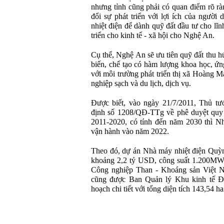
nhưng tỉnh cũng phải có quan điểm rõ rà
đổi sự phát triển với lợi ích của người
nhiệt điện để dành quỹ đất đầu tư cho lĩ
triển cho kinh tế - xã hội cho Nghệ An.
Cụ thể, Nghệ An sẽ ưu tiên quỹ đất thu h
biến, chế tạo có hàm lượng khoa học, ứn
với môi trường phát triển thị xã Hoàng Ma
nghiệp sạch và du lịch, dịch vụ.
Được biết, vào ngày 21/7/2011, Thủ t
định số 1208/QĐ-TTg về phê duyệt quy 
2011-2020, có tính đến năm 2030 thì N
vận hành vào năm 2022.
Theo đó, dự án Nhà máy nhiệt điện Quỳ
khoảng 2,2 tỷ USD, công suất 1.200MW
Công nghiệp Than - Khoáng sản Việt 
cũng được Ban Quản lý Khu kinh tế 
hoạch chi tiết với tổng diện tích 143,54 ha