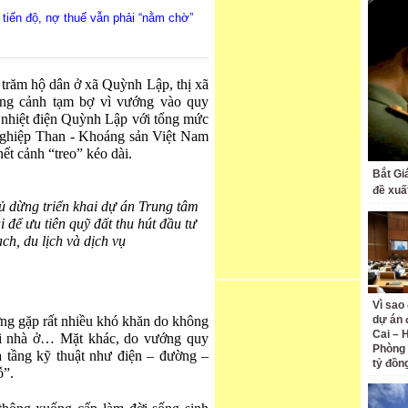
tiến độ, nợ thuế vẫn phải “nằm chờ”
 trăm hộ dân ở xã Quỳnh Lập, thị xã
ng cảnh tạm bợ vì vướng vào quy
hiệt điện Quỳnh Lập với tổng mức
ghiệp Than - Khoáng sản Việt Nam
t cảnh “treo” kéo dài.
Bắt Gi
đề xuấ
 dừng triển khai dự án Trung tâm
 để ưu tiên quỹ đất thu hút đầu tư
ch, du lịch và dịch vụ
Vì sao
ơng gặp rất nhiều khó khăn do không
dự án 
Cai – 
ới nhà ở… Mặt khác, do vướng quy
Phòng 
 tầng kỹ thuật như điện – đường –
tỷ đồn
ỗ”.