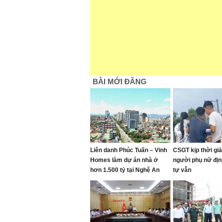
BÀI MỚI ĐĂNG
Liên danh Phúc Tuấn – Vinh
CSGT kịp thời giả
Homes làm dự án nhà ở
người phụ nữ địn
hơn 1.500 tỷ tại Nghệ An
tự vẫn