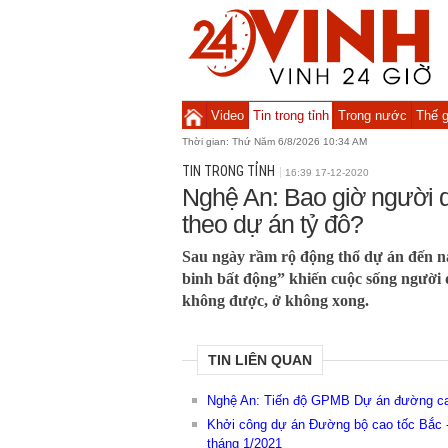
Video
Tin trong tỉnh
Trong nước
Thế g
Thời gian:
Thứ Năm 6/8/2026 10:34 AM
TIN TRONG TỈNH
16:39 17-12-2020
Nghệ An: Bao giờ người d
theo dự án tỷ đô?
Sau ngày rầm rộ động thổ dự án đến n
binh bất động” khiến cuộc sống người 
không được, ở không xong.
TIN LIÊN QUAN
Nghệ An: Tiến độ GPMB Dự án đường cao
Khởi công dự án Đường bộ cao tốc Bắc -
tháng 1/2021