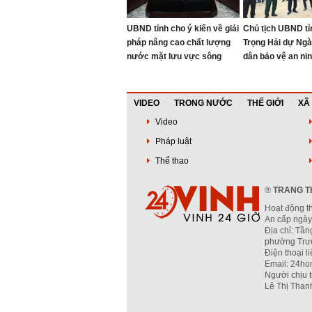
UBND tỉnh cho ý kiến về giải
Chủ tịch UBND tỉ
pháp nâng cao chất lượng
Trọng Hải dự Ngà
nước mặt lưu vực sông
dân bảo vệ an ni
Đào, sông Cầu Đước
năm 2026
VIDEO
TRONG NƯỚC
THẾ GIỚI
XÃ
Video
Pháp luật
Thể thao
®
TRANG TH
Hoạt động t
An cấp ngày
Địa chỉ: Tần
phường Trườ
Điện thoại l
Email: 24ho
Người chịu 
Lê Thị Than