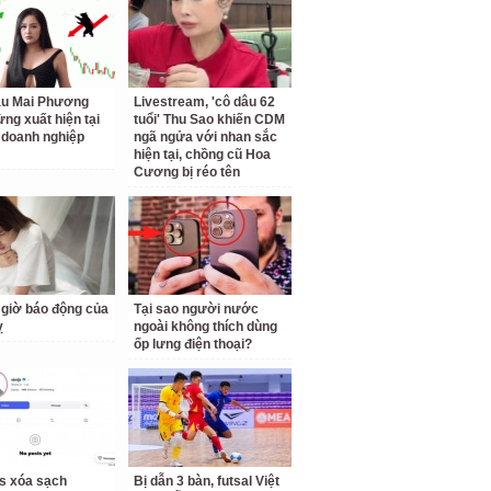
ậu Mai Phương
Livestream, 'cô dâu 62
ừng xuất hiện tại
tuổi' Thu Sao khiến CDM
doanh nghiệp
ngã ngửa với nhan sắc
hiện tại, chồng cũ Hoa
Cương bị réo tên
giờ báo động của
Tại sao người nước
ỵ
ngoài không thích dùng
ốp lưng điện thoại?
us xóa sạch
Bị dẫn 3 bàn, futsal Việt