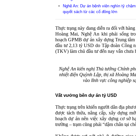
Nghệ An: Dự án bệnh viện nghìn tỷ chậm 
quyết sách từ các cổ đông lớn
Thực trạng này đang diễn ra đối với hàng
Hoàng Mai, Nghệ An khi phải sống tro
hoạch GPMB dự án xây dựng Trung tâm n
đầu tư 2,13 tỷ USD do Tập đoàn Công n
(TKV) làm chủ đầu tư đến nay vẫn chưa hế
Nghệ An kiến nghị Thủ tướng Chính phủ
nhiệt điện Quỳnh Lập, thị xã Hoàng Mai
vào lĩnh vực công nghiệp sạ
Vất vưởng bên dự án tỷ USD
Thực trạng trên khiến người dân địa phư
được tách thửa, nâng cấp, xây dựng m
hoạch dự án nên việc xây dựng cơ sở hạ
trường – trạm cũng phải “dậm chân tại ch