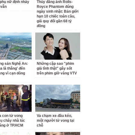
phụ nữ định nhảy
Thúy đăng ảnh Rolls-
 vẫn
Royce Phantom đúng
ngày sinh nhật: Bản giới
hạn 10 chiếc toàn cầu,
giá quy đổi gần 68 tỷ
đồng
ng sản Nghệ An:
Những cặp sao "phim
a là thắng' đến
giả tình thật" gây sốt
ắng vì cạn dòng
trên phim giờ vàng VTV
a con tử vong
Va chạm xe đầu kéo,
vụ cháy nhà lúc
một người tử vong tại
áng ở TP.HCM
chỗ