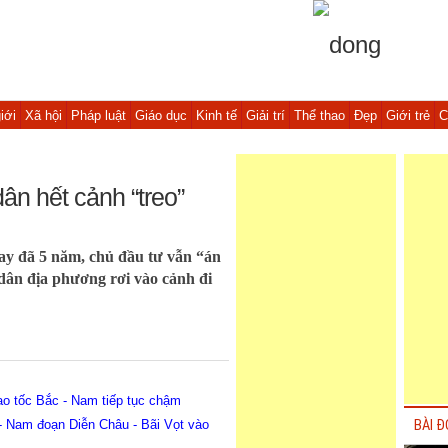
iới
Xã hội
Pháp luật
Giáo dục
Kinh tế
Giải trí
Thể thao
Đẹp
Giới trẻ
C
ân hết cảnh “treo”
ay đã 5 năm, chủ đầu tư vẫn “án
dân địa phương rơi vào cảnh đi
 tốc Bắc - Nam tiếp tục chậm
 Nam đoạn Diễn Châu - Bãi Vọt vào
BÀI Đ