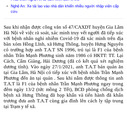
Nghệ An: Xe tải lao vào nhà dân khiến nhiều người nhập viện cấp
cứu
Sau khi nhận được công văn số 47/CAXDT huyện Gia Lâm
Hà Nội về việc rà soát, xác minh truy vết người đã tiếp xúc
với bệnh nhân nghi nhiễm Covid-19 đã xác minh trên địa
bàn xóm Hồng Lĩnh, xã Hưng Thông, huyện Hưng Nguyên
có trường hợp anh T.A.T SN 1996, trú tại là F1 của bệnh
nhân Trần Mạnh Phương sinh năm 1986 có HKTT: TT. Lại
Cách, Cẩm Giàng, Hải Dương (đã có kết quả xét nghiệm
dương tính). Vào ngày 27/1/2021, anh T.A.T bán quán ăn
tại Gia Lâm, Hà Nội có tiếp xúc với bệnh nhân Trần Mạnh
Phương đến ăn tại quán . Sau khi nắm được thông tin anh
T.A.T là F1 của bệnh nhân Trần Mạnh Phương ngay trong
đêm ngày 13/2 (tức mồng 2 Tết), BCĐ phòng chống dịch
bệnh xã Hưng Thông đã họp khẩn và tiến hành đã khẩn
trương đưa anh T.A.T cùng gia đình lên cách ly tập trung
tại Trạm y tế xã.