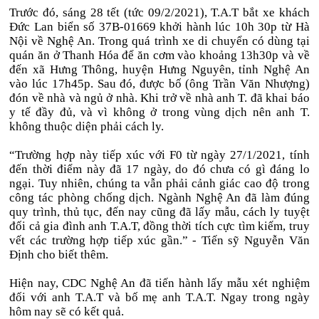
Trước đó, sáng 28 tết (tức 09/2/2021), T.A.T bắt xe khách
Đức Lan biển số 37B-01669 khởi hành lúc 10h 30p từ Hà
Nội về Nghệ An. Trong quá trình xe di chuyển có dùng tại
quán ăn ở Thanh Hóa để ăn cơm vào khoảng 13h30p và về
đến xã Hưng Thông, huyện Hưng Nguyên, tỉnh Nghệ An
vào lúc 17h45p. Sau đó, được bố (ông Trần Văn Nhượng)
đón về nhà và ngủ ở nhà. Khi trở về nhà anh T. đã khai báo
y tế đầy đủ, và vì không ở trong vùng dịch nên anh T.
không thuộc diện phải cách ly.
“Trường hợp này tiếp xúc với F0 từ ngày 27/1/2021, tính
đến thời điểm này đã 17 ngày, do đó chưa có gì đáng lo
ngại. Tuy nhiên, chúng ta vẫn phải cảnh giác cao độ trong
công tác phòng chống dịch. Ngành Nghệ An đã làm đúng
quy trình, thủ tục, đến nay cũng đã lấy mẫu, cách ly tuyệt
đối cả gia đình anh T.A.T, đồng thời tích cực tìm kiếm, truy
vết các trường hợp tiếp xúc gần.” - Tiến sỹ Nguyễn Văn
Định cho biết thêm.
Hiện nay, CDC Nghệ An đã tiến hành lấy mẫu xét nghiệm
đối với anh T.A.T và bố mẹ anh T.A.T. Ngay trong ngày
hôm nay sẽ có kết quả.