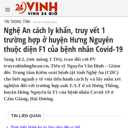
TIN TRONG TỈNH
10:31 14-02-2021
Nghệ An cách ly khẩn, truy vết 1
trường hợp ở huyện Hưng Nguyên
thuộc diện F1 của bệnh nhân Covid-19
Sáng 14/2, (tức mồng 3 Tết), trao đổi với PV
truyenhinhnghean.vn, Tiến sỹ Nguyễn Văn Định – Giám
đốc Trung tâm Kiểm soát bệnh tật tỉnh Nghệ An (CDC)
cho biết ngành y tế vừa tiến hành cách ly và lấy mẫu xét
nghiệm đối với trường hợp anh T.A.T ở xã Hưng Thông,
huyện Hưng Nguyên là F1 của bệnh nhân Covid-19 ở
Cẩm Giàng, Hải Dương.
TIN LIÊN QUAN
Phát triển Nghệ An từ tầm nhìn đến vị thế