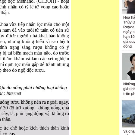
a ngộ độc Methanol (CH3OH) - hoạt
ệnh nhân có tỷ lệ tử vong cao hoặc
 thận.
Hoa h
Thúy đ
Khoa vừa tiếp nhận lọc máu cho một
Royce
 nam đã vào tuổi tứ tuần có tiền sử
ngày s
này được người nhà khai báo không
hạn 10
uen, nhưng không hiểu vì sao bệnh
giá quy
đồng
 tình trạng sảng rượu không có ý
 bị tai biến mạch máu não, do trước
hi thăm khám và làm các xét nghiệm
chỉ định lọc máu gấp để tránh những
ếp theo do ngộ độc rượu.
Những
ượu do uống phải những loại không
giả tìn
h: Internet
trên p
uống rượu không nên ra ngoài ngay,
từ 30 độ trở xuống, không uống quá
cây, lá, phủ tạng động vật không rõ
 thân.
 ức chế hoặc kích thích thần kinh
Va chạ
 có gas.