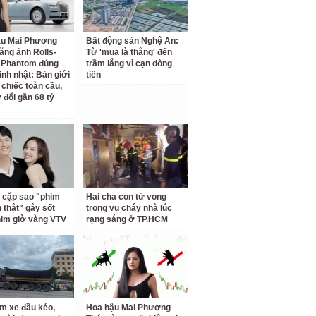
ậu Mai Phương
Bất động sản Nghệ An:
ăng ảnh Rolls-
Từ 'mua là thắng' đến
 Phantom đúng
trầm lắng vì cạn dòng
inh nhật: Bản giới
tiền
 chiếc toàn cầu,
 đổi gần 68 tỷ
 cặp sao "phim
Hai cha con tử vong
h thật" gây sốt
trong vụ cháy nhà lúc
him giờ vàng VTV
rạng sáng ở TP.HCM
m xe đầu kéo,
Hoa hậu Mai Phương