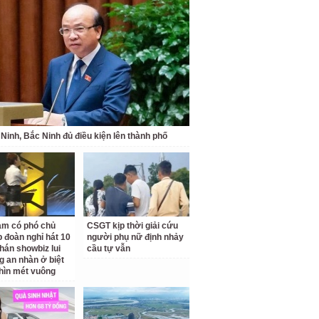
Ninh, Bắc Ninh đủ điều kiện lên thành phố
am có phó chủ
CSGT kịp thời giải cứu
p đoàn nghỉ hát 10
người phụ nữ định nhảy
hán showbiz lui
cầu tự vẫn
g an nhàn ở biệt
hìn mét vuông