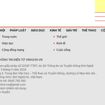
 HỘI
PHÁP LUẬT
GIÁO DỤC
KINH TẾ
GIẢI TRÍ
THỂ THAO
CỘ
Trong nước
Thế giới
Giáo dục
Kinh tế
Cộng đồng mạng
Cuộc sống
ÔNG TIN ĐIỆN TỬ VINH24H.VN
heo giấy phép số 32/GP-TTĐT, do Sở Thông tin và Truyền thông tỉnh Nghệ
 3 tháng 4 năm 2018
g 4, Trung tâm Văn hóa – Thể thao và Truyền thông, đường Lê Mao kéo dài ,
ng Vinh, tỉnh Nghệ An, Việt Nam
iên hệ: 0945.795.560
nline.na@gmail.com
trách nhiệm nội dung:
h Huyền