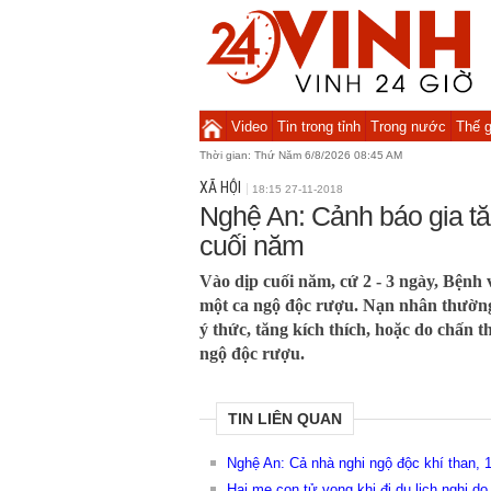
Video
Tin trong tỉnh
Trong nước
Thế g
Thời gian:
Thứ Năm 6/8/2026 08:46 AM
XÃ HỘI
18:15 27-11-2018
Nghệ An: Cảnh báo gia tă
cuối năm
Vào dịp cuối năm, cứ 2 - 3 ngày, Bệnh 
một ca ngộ độc rượu. Nạn nhân thường
ý thức, tăng kích thích, hoặc do chấn 
ngộ độc rượu.
TIN LIÊN QUAN
Nghệ An: Cả nhà nghi ngộ độc khí than, 
Hai mẹ con tử vong khi đi du lịch nghi d