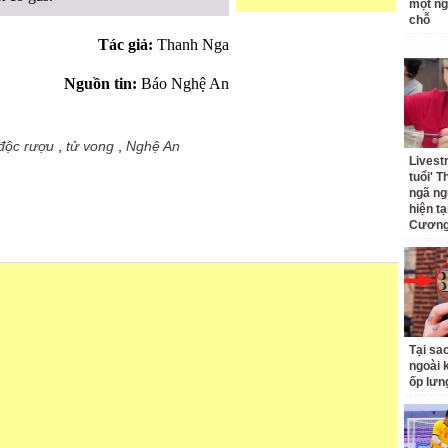
một ng
chỗ
Tác giả:
Thanh Nga
Nguồn tin:
Báo Nghệ An
độc rượu
,
tử vong
,
Nghệ An
Livest
tuổi' 
ngã ng
hiện t
Cương 
Tại sa
ngoài 
ốp lưn