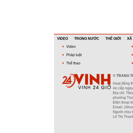
VIDEO
TRONG NƯỚC
THẾ GIỚI
XÃ
Video
Pháp luật
Thể thao
®
TRANG TH
Hoạt động t
An cấp ngày
Địa chỉ: Tần
phường Trườ
Điện thoại l
Email: 24ho
Người chịu 
Lê Thị Than