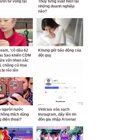
ười tử vong tại
Thúy từng xuất hiện tại
những doanh nghiệp
nào?
ream, 'cô dâu 62
Khung giờ báo động của
Thu Sao khiến CDM
đột quỵ
ửa với nhan sắc
ại, chồng cũ Hoa
bị réo tên
o người nước
Vinicius xóa sạch
không thích dùng
Instagram, dấy lên tin
g điện thoại?
đồn gia nhập Arsenal