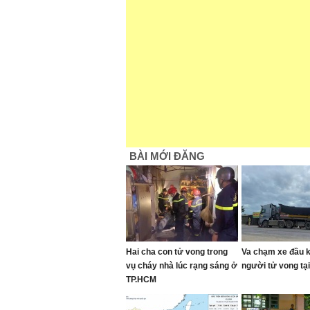
BÀI MỚI ĐĂNG
Hai cha con tử vong trong
Va chạm xe đầu k
vụ cháy nhà lúc rạng sáng ở
người tử vong tạ
TP.HCM