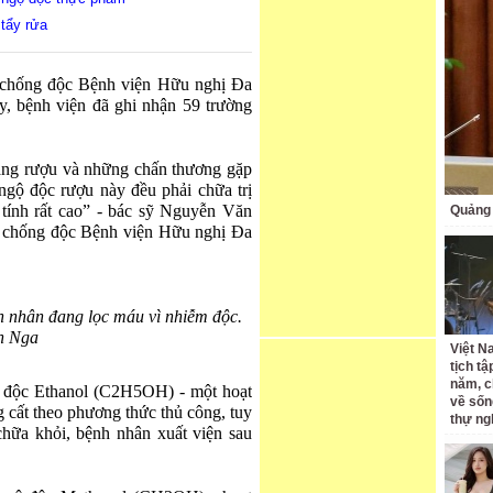
 tẩy rửa
 chống độc Bệnh viện Hữu nghị Đa
y, bệnh viện đã ghi nhận 59 trường
sảng rượu và những chấn thương gặp
ngộ độc rượu này đều phải chữa trị
tính rất cao” - bác sỹ Nguyễn Văn
Quảng 
c chống độc Bệnh viện Hữu nghị Đa
 nhân đang lọc máu vì nhiễm độc.
h Nga
Việt N
tịch tậ
năm, c
 độc Ethanol (C2H5OH) - một hoạt
về sốn
 cất theo phương thức thủ công, tuy
thự ng
hữa khỏi, bệnh nhân xuất viện sau