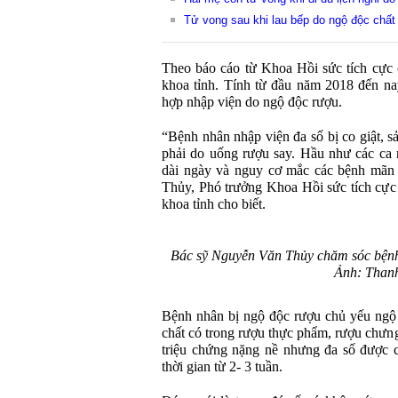
Tử vong sau khi lau bếp do ngộ độc chất
Theo báo cáo từ Khoa Hồi sức tích cực
khoa tỉnh. Tính từ đầu năm 2018 đến na
hợp nhập viện do ngộ độc rượu.
“Bệnh nhân nhập viện đa số bị co giật, 
phải do uống rượu say. Hầu như các ca 
dài ngày và nguy cơ mắc các bệnh mãn 
Thủy, Phó trưởng Khoa Hồi sức tích cự
khoa tỉnh cho biết.
Bác sỹ Nguyễn Văn Thủy chăm sóc bệnh
Ảnh: Than
Bệnh nhân bị ngộ độc rượu chủ yếu ngộ
chất có trong rượu thực phẩm, rượu chưng
triệu chứng nặng nề nhưng đa số được c
thời gian từ 2- 3 tuần.