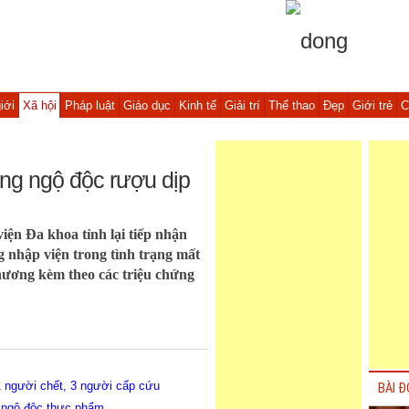
iới
Xã hội
Pháp luật
Giáo dục
Kinh tế
Giải trí
Thể thao
Đẹp
Giới trẻ
C
ng ngộ độc rượu dịp
viện Đa khoa tỉnh lại tiếp nhận
 nhập viện trong tình trạng mất
thương kèm theo các triệu chứng
1 người chết, 3 người cấp cứu
BÀI Đ
o ngộ độc thực phẩm