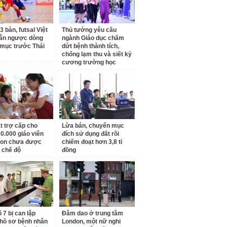
3 bàn, futsal Việt
Thủ tướng yêu cầu
ẫn ngược dòng
ngành Giáo dục chấm
mục trước Thái
dứt bệnh thành tích,
chống lạm thu và siết kỷ
cương trường học
t trợ cấp cho
Lừa bán, chuyển mục
0.000 giáo viên
đích sử dụng đất rồi
on chưa được
chiếm đoạt hơn 3,8 tỉ
 chế độ
đồng
 7 bị can lập
Đâm dao ở trung tâm
hồ sơ bệnh nhân
London, một nữ nghi