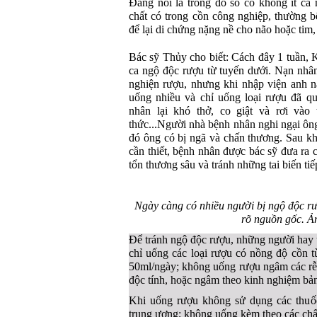
Đáng nói là trong đó số có không ít c
chất có trong cồn công nghiệp, thường b
để lại di chứng nặng nề cho não hoặc tim,
Bác sỹ Thủy cho biết: Cách đây 1 tuần, 
ca ngộ độc rượu từ tuyến dưới. Nạn nhân
nghiện rượu, nhưng khi nhập viện anh 
uống nhiều và chỉ uống loại rượu đã q
nhân lại khó thở, co giật và rơi vào
thức...Người nhà bệnh nhân nghi ngại ông
đó ông có bị ngã và chấn thương. Sau k
cần thiết, bệnh nhân được bác sỹ đưa ra 
tổn thương sâu và tránh những tai biến ti
Ngày càng có nhiều người bị ngộ độc r
rõ nguồn gốc. Ản
Để tránh ngộ độc rượu, những người hay 
chỉ uống các loại rượu có nồng độ cồn 
50ml/ngày; không uống rượu ngâm các rễ 
độc tính, hoặc ngâm theo kinh nghiệm bản
Khi uống rượu không sử dụng các thuốc
trung ương; không uống kèm theo các chất