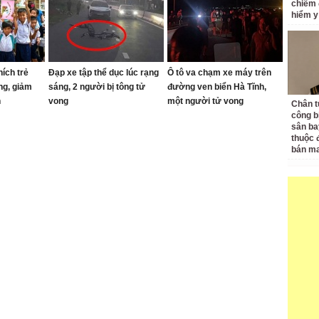
chiếm 
hiểm y
ích trẻ
Đạp xe tập thể dục lúc rạng
Ô tô va chạm xe máy trên
ng, giảm
sáng, 2 người bị tông tử
đường ven biển Hà Tĩnh,
h
vong
một người tử vong
Chân t
công bị
sân ba
thuộc 
bán ma