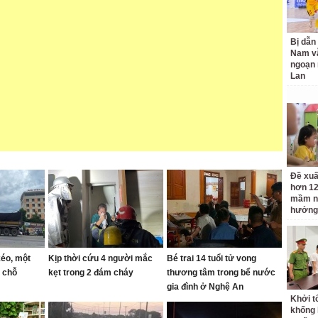
Bị dẫn 
Nam v
ngoạn 
Lan
Đề xuấ
hơn 12
mầm n
hưởng
éo, một
Kịp thời cứu 4 người mắc
Bé trai 14 tuổi tử vong
i chỗ
kẹt trong 2 đám cháy
thương tâm trong bể nước
gia đình ở Nghệ An
Khởi tố
khống 