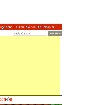
uộc sống
Du lịch
Số hóa
Xe
Nhân ái
ỌC NHIỀU