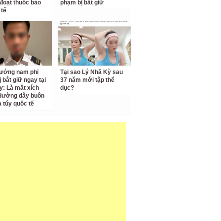
đoạt thuốc bảo
phạm bị bắt giữ
 tế
ướng nam phi
Tại sao Lý Nhã Kỳ sau
 bắt giữ ngay tại
37 năm mới tập thể
y: Là mắt xích
dục?
đường dây buôn
 túy quốc tế