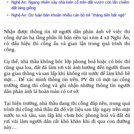
Nghệ An: Ngang nhiên xây nhà kiên cố trên đất vườn còn lấn chiếm
đất láng giềng
Nghệ An: Dư luận băn khoăn nhiều cán bộ trẻ "thăng tiến bất ngờ"
Nhận được thông tin từ người dân phản ánh về việc thi
công dự án hạ tầng phân lô bán nền tại xóm 4 xã Nghi Ân,
có dấu hiệu thi công ẩu và gian lận trong quá trình thi
công.
Cụ thể, nhà thầu không bóc lớp phong hoá hoặc có bóc thì
cũng qua loa, đất đá làm rơi vãi ảnh hưởng đến người tham
gia giao thông và san lấp khi không rút nước để làm khô bề
mặt… Để xác minh thông tin trên, PV đã có mặt tại công
trường đang thi công và ghi nhận những thông tin người
dân phản ánh là hoàn toàn có cơ sở.
Tại hiện trường, nhà thầu đang thi công đắp nền, trong quá
trình thi công nhà thầu đã đổ vật liệu san lấp ngay trên mặt
nước to và sâu, san lấp khi chưa bóc phong hoá và đất đá
rơi vãi làm người dân rất khó khăn khi đi qua con đường
này…