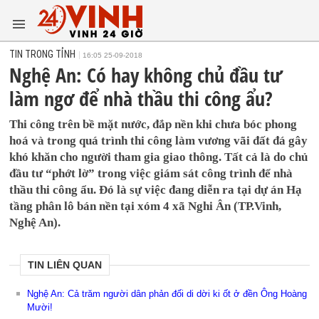
TIN TRONG TỈNH
16:05 25-09-2018
Nghệ An: Có hay không chủ đầu tư
làm ngơ để nhà thầu thi công ẩu?
Thi công trên bề mặt nước, đắp nền khi chưa bóc phong
hoá và trong quá trình thi công làm vương vãi đất đá gây
khó khăn cho người tham gia giao thông. Tất cả là do chủ
đầu tư “phớt lờ” trong việc giám sát công trình để nhà
thầu thi công ẩu. Đó là sự việc đang diễn ra tại dự án Hạ
tầng phân lô bán nền tại xóm 4 xã Nghi Ân (TP.Vinh,
Nghệ An).
TIN LIÊN QUAN
Nghệ An: Cả trăm người dân phản đối di dời ki ốt ở đền Ông Hoàng
Mười!