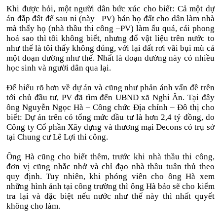
Khi được hỏi, một người dân bức xúc cho biết: Cả một dự
án đắp đất để sau ni (này –PV) bán họ đất cho dân làm nhà
mà thấy họ (nhà thầu thi công –PV) làm ẩu quá, cái phong
hoá sao thì tôi không biết, nhưng đổ vật liệu trên nước to
như thế là tôi thấy không đúng, với lại đất rơi vãi bụi mù cả
một đoạn đường như thế. Nhất là đoạn đường này có nhiều
học sinh và người dân qua lại.
Để hiểu rõ hơn về dự án và cũng như phản ánh vấn đề trên
tới chủ đầu tư, PV đã tìm đến UBND xã Nghi Ân. Tại đây
ông Nguyễn Ngọc Hà – Công chức Địa chính – Đô thị cho
biết: Dự án trên có tổng mức đầu tư là hơn 2,4 tỷ đồng, do
Công ty Cổ phần Xây dựng và thương mại Decons có trụ sở
tại Chung cư Lê Lợi thi công.
Ông Hà cũng cho biết thêm, trước khi nhà thầu thi công,
đơn vị cũng nhắc nhở và chỉ đạo nhà thầu tuân thủ theo
quy định. Tuy nhiên, khi phóng viên cho ông Hà xem
những hình ảnh tại công trường thì ông Hà bảo sẽ cho kiểm
tra lại và đặc biệt nếu nước như thế này thì nhất quyết
không cho làm.