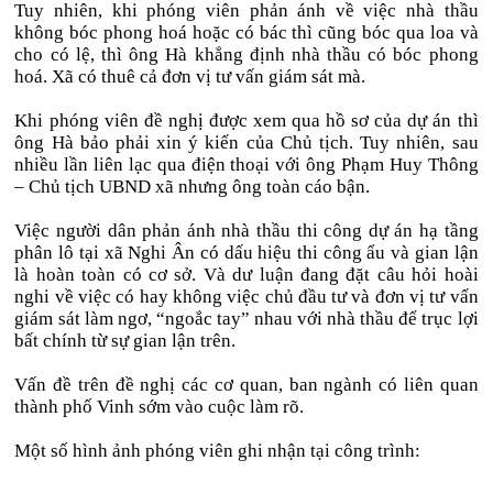
Tuy nhiên, khi phóng viên phản ánh về việc nhà thầu
không bóc phong hoá hoặc có bác thì cũng bóc qua loa và
cho có lệ, thì ông Hà khẳng định nhà thầu có bóc phong
hoá. Xã có thuê cả đơn vị tư vấn giám sát mà.
Khi phóng viên đề nghị được xem qua hồ sơ của dự án thì
ông Hà bảo phải xin ý kiến của Chủ tịch. Tuy nhiên, sau
nhiều lần liên lạc qua điện thoại với ông Phạm Huy Thông
– Chủ tịch UBND xã nhưng ông toàn cáo bận.
Việc người dân phản ánh nhà thầu thi công dự án hạ tầng
phân lô tại xã Nghi Ân có dấu hiệu thi công ẩu và gian lận
là hoàn toàn có cơ sở. Và dư luận đang đặt câu hỏi hoài
nghi về việc có hay không việc chủ đầu tư và đơn vị tư vấn
giám sát làm ngơ, “ngoắc tay” nhau với nhà thầu để trục lợi
bất chính từ sự gian lận trên.
Vấn đề trên đề nghị các cơ quan, ban ngành có liên quan
thành phố Vinh sớm vào cuộc làm rõ.
Một số hình ảnh phóng viên ghi nhận tại công trình: