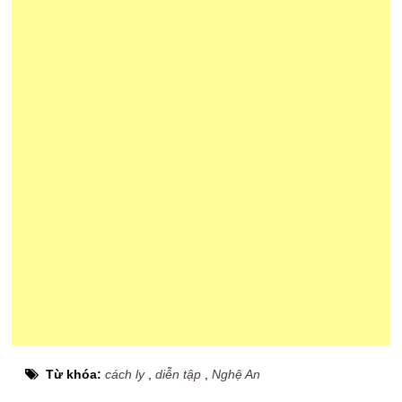
Từ khóa:
cách ly
,
diễn tập
,
Nghệ An