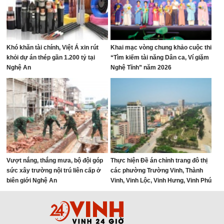
Khó khăn tài chính, Việt Á xin rút
Khai mạc vòng chung khảo cuộc thi
khỏi dự án thép gần 1.200 tỷ tại
“Tìm kiếm tài năng Dân ca, Ví giặm
Nghệ An
Nghệ Tĩnh” năm 2026
Vượt nắng, thắng mưa, bộ đội góp
Thực hiện Đề án chỉnh trang đô thị
sức xây trường nội trú liên cấp ở
các phường Trường Vinh, Thành
biên giới Nghệ An
Vinh, Vinh Lộc, Vinh Hưng, Vinh Phú
và Cửa Lò giai đoạn 2026 – 2030