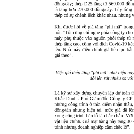
đồng/cây; thép D25 tăng từ 569.000 đồng
là tăng hơn 270.000 đồng/cây. Tùy từng
thép có sự chênh lệch khác nhau, nhưng v
Khi được hỏi về giá tăng "phi mã" trong
nói: "Tôi cũng chỉ nghe phía công ty cho 
máy phụ thuộc vào nguồn phôi thép từ n
thép tăng cao, cộng với dịch Covid-19 kéo
lên. Nhà máy điều chỉnh giá liên tục bắ
giá theo".
Việc giá thép tăng "phi mã" như hiện nay
đội lên rất nhiều so vớ
Là kỹ sư xây dựng chuyên lập dự toán t
Khắc Danh - Phó Giám đốc Công ty CP 
những công trình ở thời điểm nhận thầu, 
đồng/tấn nhưng hiện tại, mức giá đã lên
xong công trình báo lỗ là chắc chắn. Với
vật liệu chính. Giá mặt hàng này tăng 3
trình nhưng doanh nghiệp cầm chắc lỗ".