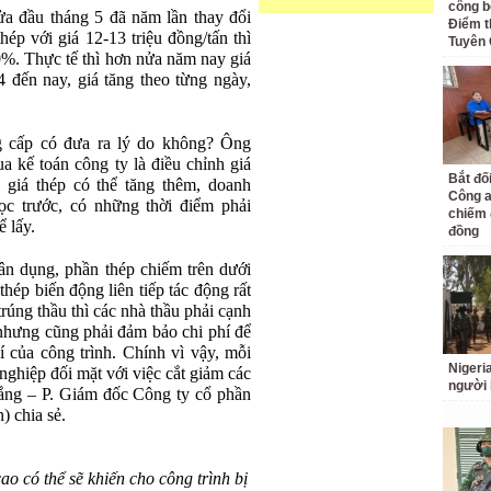
công bố
ửa đầu tháng 5 đã năm lần thay đổi
Điểm t
hép với giá 12-13 triệu đồng/tấn thì
Tuyên
30%. Thực tế thì hơn nửa năm nay giá
4 đến nay, giá tăng theo từng ngày,
g cấp có đưa ra lý do không? Ông
a kế toán công ty là điều chỉnh giá
Bắt đố
i giá thép có thể tăng thêm, doanh
Công a
cọc trước, có những thời điểm phải
chiếm 
ể lấy.
đồng
dân dụng, phần thép chiếm trên dưới
thép biến động liên tiếp tác động rất
rúng thầu thì các nhà thầu phải cạnh
 nhưng cũng phải đảm bảo chi phí để
í của công trình. Chính vì vậy, mỗi
Nigeri
 nghiệp đối mặt với việc cắt giảm các
người 
ắng – P. Giám đốc Công ty cổ phần
 chia sẻ.
ao có thể sẽ khiến cho công trình bị