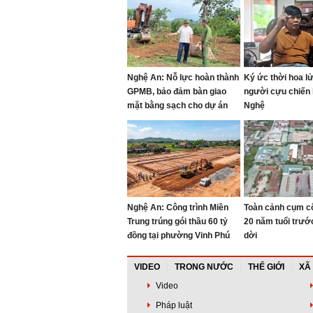
Nghệ An: Nỗ lực hoàn thành
Ký ức thời hoa l
GPMB, bảo đảm bàn giao
người cựu chiến 
mặt bằng sạch cho dự án
Nghệ
cao tốc Vinh - Thanh Thủy
Nghệ An: Công trình Miền
Toàn cảnh cụm c
Trung trúng gói thầu 60 tỷ
20 năm tuổi trướ
đồng tại phường Vinh Phú
dời
VIDEO
TRONG NƯỚC
THẾ GIỚI
XÃ
Video
Pháp luật