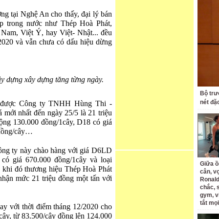
g tại Nghệ An cho thấy, đại lý bán
ép trong nước như Thép Hoà Phát,
am, Việt Ý, hay Việt- Nhật... đều
 2020 và vẫn chưa có dấu hiệu dừng
xây dựng xây dựng tăng từng ngày.
Bộ trư
nét đặ
8 được Công ty TNHH Hùng Thi -
ới nhất đến ngày 25/5 là 21 triệu
động 130.000 đồng/1cây, D18 có giá
 đồng/cây…
ông ty này chào hàng với giá D6LD
 có giá 670.000 đồng/1cây và loại
Giữa ồ
khi đó thương hiệu Thép Hoà Phát
cân, v
 nhận mức 21 triệu đồng một tấn với
Ronald
chắc, 
gym, v
tắt mọi
ay với thời điểm tháng 12/2020 cho
cây, từ 83.500/cây đồng lên 124.000