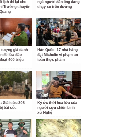
 lịch thi lại cho
ngã người đàn ông đang
hi Trường chuyên
chạy xe trên đường
 Quang
i tượng giả danh
Hàn Quốc: 17 nhà hàng
n để lừa đảo
đạt Michelin vi phạm an
đoạt 400 triệu
toàn thực phẩm
a: Giải cứu 308
Ký ức thời hoa lửa của
bị bắt cóc
người cựu chiến binh
xứ Nghệ