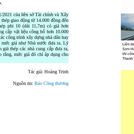
o.
1/2021 của liên sở Tài chính và Xây
 thép giao động từ 14.000 đồng đến
ép phi 10 (dài 11,7m) có giá hơn
ng cấp vật liệu công bố hơn 10.000
 các công trình xây dựng nhà dân hay
c mức giá như Nhà nước đưa ra. Lý
Liên d
ơn giá thép các nhà cung cấp đưa ra,
Sơn Hả
ho rằng, mức giá đó chỉ áp dụng cho
thi côn
Thanh
Tác giả: Hoàng Trinh
Nguồn tin:
Báo Công thương