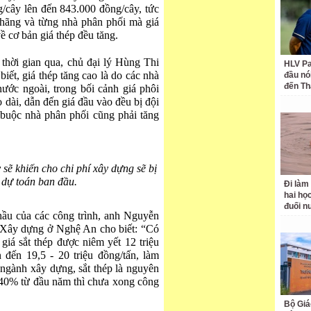
/cây lên đến 843.000 đồng/cây, tức
 hãng và từng nhà phân phối mà giá
ề cơ bản giá thép đều tăng.
 thời gian qua, chủ đại lý Hùng Thi
HLV Pa
biết, giá thép tăng cao là do các nhà
đầu nó
đến Th
ước ngoài, trong bối cảnh giá phôi
 dài, dẫn đến giá đầu vào đều bị đội
t buộc nhà phân phối cũng phải tăng
 sẽ khiến cho chi phí xây dựng sẽ bị
i dự toán ban đầu.
Đi làm
hai học
đuối n
hầu của các công trình, anh Nguyễn
Xây dựng ở Nghệ An cho biết: “Có
giá sắt thép được niêm yết 12 triệu
 đến 19,5 - 20 triệu đồng/tấn, làm
 ngành xây dựng, sắt thép là nguyên
0-40% từ đầu năm thì chưa xong công
Bộ Giá