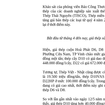
Khảo sát của phóng viên Báo Công Thươn
thép của các doanh nghiệp sản xuất th
Thép Thái Nguyên (TISCO), Thép miền N
tăng giá bán thép các loại từ quý 4 năm
lại ở thời điểm này.
Bắt đầu từ tháng 4 đến nay, giá thép 
Hiện, giá thép cuộn Hoà Phát D6, D
Phường Cửa Nam, TP Vinh chào mức giá m
đồng một tấn; thép cây D10 có giá dao 
448.000 đồng/1cây, D22 có giá 672.000
Tương tự, Thép Việt - Nhật cũng được c
là 19.500 triệu đồng/tấn, thép D10VAS
D22HP ở mức 100.000 đồng/1cây. Trong 
đang có giá cao nhất, thời điểm này ghi
thép D6 và D8.
So với lần gần nhất vào ngày 12/5 năm n
thấy, giá thép D10 tăng hơn 40.000 đồng/