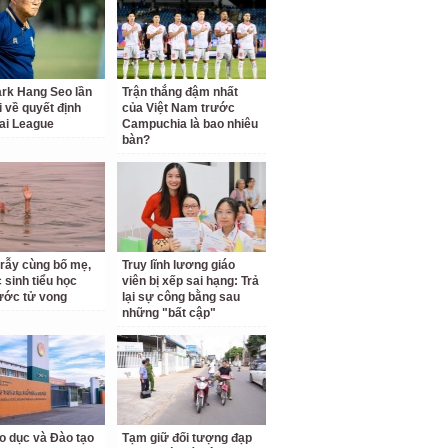
rk Hang Seo lần
Trận thắng đậm nhất
i về quyết định
của Việt Nam trước
ai League
Campuchia là bao nhiêu
bàn?
 rẫy cùng bố mẹ,
Truy lĩnh lương giáo
 sinh tiểu học
viên bị xếp sai hạng: Trả
ước tử vong
lại sự công bằng sau
những "bất cập"
o dục và Đào tạo
Tạm giữ đối tượng đạp