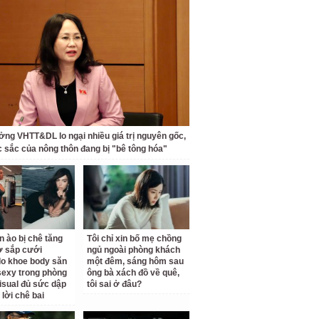
ởng VHTT&DL lo ngại nhiều giá trị nguyên gốc,
c sắc của nông thôn đang bị "bê tông hóa"
n ào bị chê tăng
Tôi chỉ xin bố mẹ chồng
ợ sắp cưới
ngủ ngoài phòng khách
o khoe body săn
một đêm, sáng hôm sau
sexy trong phòng
ông bà xách đồ về quê,
isual đủ sức dập
tôi sai ở đâu?
 lời chê bai