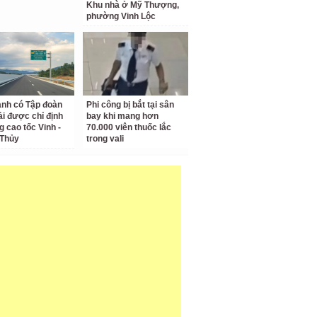
Khu nhà ở Mỹ Thượng,
phường Vinh Lộc
anh có Tập đoàn
Phi công bị bắt tại sân
i được chỉ định
bay khi mang hơn
g cao tốc Vinh -
70.000 viên thuốc lắc
 Thủy
trong vali