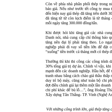
Còn về phía nhà phân phối thép trong n
báo giá. Nếu như trước tết công ty mua t
đến hiện nay giá thép đã tăng trên dưới 
đã tăng từ từ còn kịch điểm là từ tháng 
mỗi ngày tăng 300.000 đồng/tấn.
Khi được hỏi khi tăng giá các nhà cun
Danh nói, nhà cung cấp chỉ thông báo qu
tăng nên đại lý phải tăng theo. Lo ngạ
nghiệp phải đi vay số tiền lớn để đặt 
“xuống” tiền trước cả tháng mới có thép đ
Thường thì khi thi công các công trình 
30% tổng giá trị dự án. Chính vì vậy, khi 
mạnh đến các doanh nghiệp. Hầu hết, để t
tranh nhau bằng cách chào giá thầu thấp
duy trì bộ máy, cũng như toàn bộ chi ph
đợt điều chỉnh giá lại thêm một lần doanh
chi phí khác để bù lỗ…”, ông Hoàng Th
Xây dựng Tân Thắng- TP. Vinh (Nghệ An)
Với những công trình lớn, giá thép tăng c