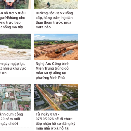
n hỗ trợ 5 triệu
Đường độc đạo xuống
gười/tháng cho
cấp, hàng trăm hộ dân
ợng trực tiếp
thấp thỏm trước mùa
 chống ma túy
mưa bão
n gây ngập lụt,
Nghệ An: Công trình
ắt nhiều khu vực
Miền Trung trúng gói
ệ An
thầu 60 tỷ đồng tại
phường Vinh Phú
ảnh cụm công
Từ ngày 07/9 -
 20 năm tuổi
07/10/2026 sẽ tổ chức
ngày di dời
tiếp nhận hồ sơ đăng ký
mua nhà ở xã hội tại