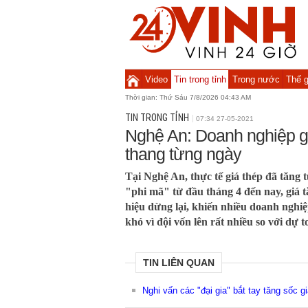
Video
Tin trong tỉnh
Trong nước
Thế g
Thời gian:
Thứ Sáu 7/8/2026 04:43 AM
TIN TRONG TỈNH
07:34 27-05-2021
Nghệ An: Doanh nghiệp gặ
thang từng ngày
Tại Nghệ An, thực tế giá thép đã tăng 
"phi mã" từ đầu tháng 4 đến nay, giá 
hiệu dừng lại, khiến nhiều doanh nghiệ
khó vì đội vốn lên rất nhiều so với dự 
TIN LIÊN QUAN
Nghi vấn các "đại gia" bắt tay tăng sốc 