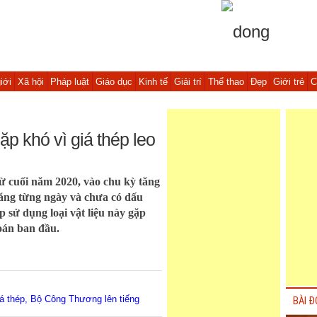
iới
Xã hội
Pháp luật
Giáo dục
Kinh tế
Giải trí
Thể thao
Đẹp
Giới trẻ
C
p khó vì giá thép leo
từ cuối năm 2020, vào chu kỳ tăng
tăng từng ngày và chưa có dấu
p sử dụng loại vật liệu này gặp
toán ban đầu.
giá thép, Bộ Công Thương lên tiếng
BÀI Đ