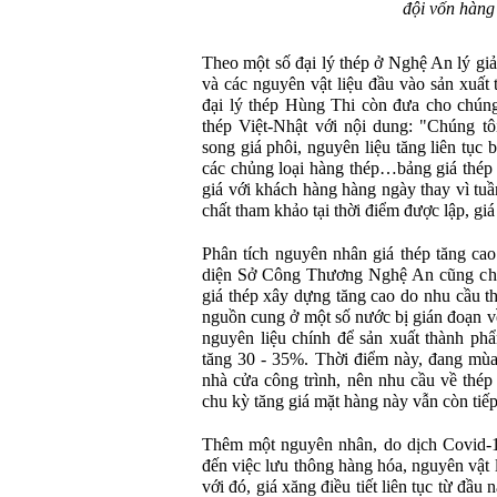
đội vốn hàng
Theo một số đại lý thép ở Nghệ An lý giải
và các nguyên vật liệu đầu vào sản xuất t
đại lý thép Hùng Thi còn đưa cho chúng
thép Việt-Nhật với nội dung: "Chúng tôi
song giá phôi, nguyên liệu tăng liên tục
các chủng loại hàng thép…bảng giá thép l
giá với khách hàng hàng ngày thay vì tuầ
chất tham khảo tại thời điểm được lập, giá
Phân tích nguyên nhân giá thép tăng cao 
diện Sở Công Thương Nghệ An cũng cho
giá thép xây dựng tăng cao do nhu cầu th
nguồn cung ở một số nước bị gián đoạn về
nguyên liệu chính để sản xuất thành ph
tăng 30 - 35%. Thời điểm này, đang mù
nhà cửa công trình, nên nhu cầu về thép
chu kỳ tăng giá mặt hàng này vẫn còn tiế
Thêm một nguyên nhân, do dịch Covid-1
đến việc lưu thông hàng hóa, nguyên vật
với đó, giá xăng điều tiết liên tục từ đầu