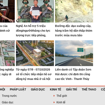
ửa của
Nghệ An hỗ trợ 5 triệu
Đường độc đạo xuống cấp,
binh xứ
đồng/người/tháng cho lực
hàng trăm hộ dân thấp thỏm
lượng trực tiếp phòng,
trước mùa mưa bão
chống ma túy
ông nghiệp
Từ ngày 07/9 - 07/10/2026
Liên danh có Tập đoàn Sơn
c ngày di
sẽ tổ chức tiếp nhận hồ sơ
Hải được chỉ định thi công
đăng ký mua nhà ở xã hội
cao tốc Vinh - Thanh Thủy
tại Khu nhà ở Mỹ Thượng,
phường Vinh Lộc
 HỘI
PHÁP LUẬT
GIÁO DỤC
KINH TẾ
GIẢI TRÍ
THỂ THAO
CỘ
Trong nước
Thế giới
Giáo dục
Kinh tế