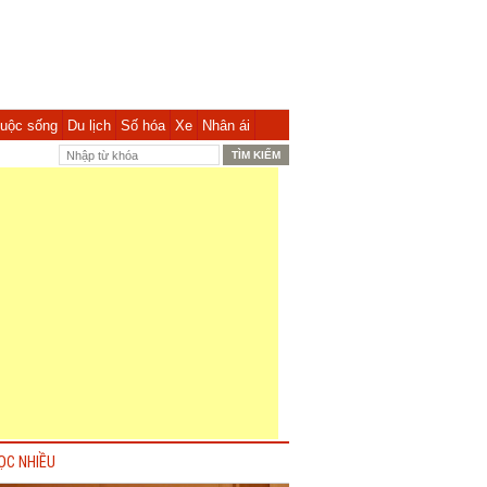
uộc sống
Du lịch
Số hóa
Xe
Nhân ái
ỌC NHIỀU