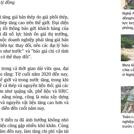
 tỷ đồng
Nghệ A
 tăng giá bán thép do giá phôi thép,
đồng/n
hép tăng cao trên thế giới. Đại diện
lực lư
 tôi thông báo gửi khách hàng của
phòng,
 đã nỗ lực bình ổn giá thị trường,
 buộc doanh nghiệp phải tăng giá bán
iên tục thay đổi, nên các đại lý báo
n như trước" và "báo giá chỉ có tính
 có thể thay đổi".
Mưa lớ
trong cả thời gian dài vừa qua, đại
chia c
 rằng: Từ cuối năm 2020 đến nay,
ở Ngh
ế giới và trong nước tăng, trong khi
 cả thép và nguyên liệu thô; giá các
ẩm như quặng sắt, phế liệu và HRC
a nắng nóng, cũng là mùa xây dựng
 và nguyên vật liệu tăng cao hơn và
p diễn đến cuối năm nay.
Toàn c
9 diễn ra đã ảnh hưởng không nhỏ
nghiệp
 liệu cũng gặp nhiều khó khăn. Cùng
trước 
 năm đến nay, làm tăng chi phí vận tải