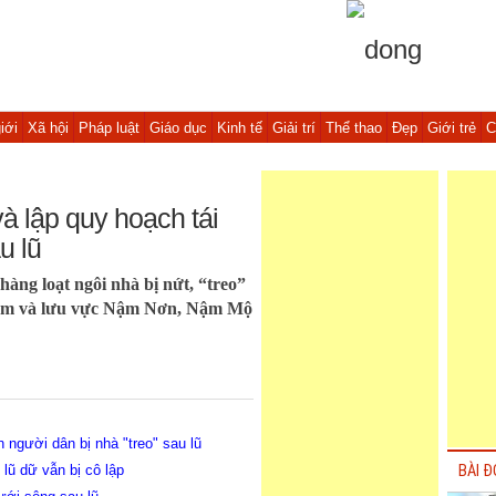
iới
Xã hội
Pháp luật
Giáo dục
Kinh tế
Giải trí
Thể thao
Đẹp
Giới trẻ
C
 lập quy hoạch tái
u lũ
hàng loạt ngôi nhà bị nứt, “treo”
Lam và lưu vực Nậm Nơn, Nậm Mộ
 người dân bị nhà "treo" sau lũ
lũ dữ vẫn bị cô lập
BÀI Đ