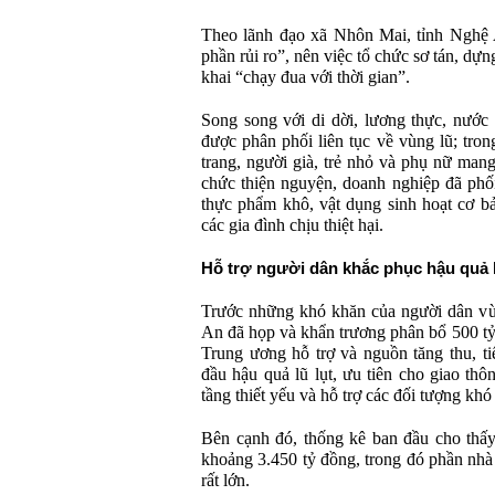
Theo lãnh đạo xã Nhôn Mai, tỉnh Nghệ 
phần rủi ro”, nên việc tổ chức sơ tán, dựng
khai “chạy đua với thời gian”.
Song song với di dời, lương thực, nướ
được phân phối liên tục về vùng lũ; tron
trang, người già, trẻ nhỏ và phụ nữ mang
chức thiện nguyện, doanh nghiệp đã phố
thực phẩm khô, vật dụng sinh hoạt cơ b
các gia đình chịu thiệt hại.
Hỗ trợ người dân khắc phục hậu quả l
Trước những khó khăn của người dân vùn
An đã họp và khẩn trương phân bổ 500 t
Trung ương hỗ trợ và nguồn tăng thu, ti
đầu hậu quả lũ lụt, ưu tiên cho giao th
tầng thiết yếu và hỗ trợ các đối tượng khó
Bên cạnh đó, thống kê ban đầu cho thấy t
khoảng 3.450 tỷ đồng, trong đó phần nhà 
rất lớn.