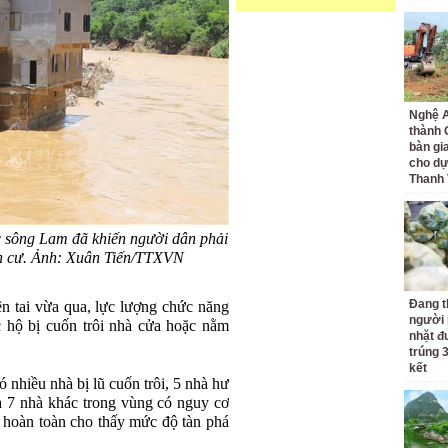
Nghệ A
thành
bàn gi
cho dự
Thanh
c sông Lam đã khiến người dân phải
ịnh cư. Ảnh: Xuân Tiến/TTXVN
Đang t
ên tai vừa qua, lực lượng chức năng
người 
c hộ bị cuốn trôi nhà cửa hoặc nằm
nhặt đ
trúng 
kết
 nhiều nhà bị lũ cuốn trôi, 5 nhà hư
à 7 nhà khác trong vùng có nguy cơ
ôi hoàn toàn cho thấy mức độ tàn phá