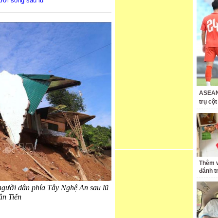
ưới sông sau lũ
ASEAN 
trụ cộ
Thêm v
đánh t
người dân phía Tây Nghệ An sau lũ
ân Tiến