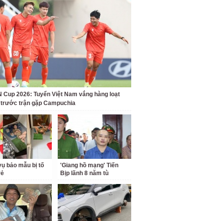
Cup 2026: Tuyển Việt Nam vắng hàng loạt
t trước trận gặp Campuchia
ụ bảo mẫu bị tố
'Giang hồ mạng' Tiến
rẻ
Bịp lãnh 8 năm tù