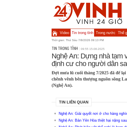
Video
Tin trong tỉnh
Trong nước
Thế g
Thời gian:
Thứ Sáu 7/8/2026 09:13 PM
TIN TRONG TỈNH
09:55 15-08-2025
Nghệ An: Dựng nhà tạm và
định cư cho người dân sa
Đợt mưa lũ cuối tháng 7/2025 đã để lại 
chênh vênh bên thượng nguồn sông 
(Nghệ An).
TIN LIÊN QUAN
Nghệ An: Giải quyết nơi ở cho hàng nghìn
Nghệ An: Bản Yên Hòa thiệt hại nặng sau 