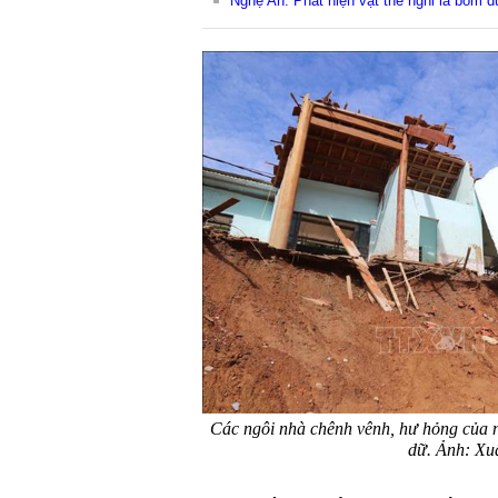
Nghệ An: Phát hiện vật thể nghi là bom d
Các ngôi nhà chênh vênh, hư hỏng của 
dữ. Ảnh: Xu