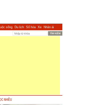
uộc sống
Du lịch
Số hóa
Xe
Nhân ái
ỌC NHIỀU