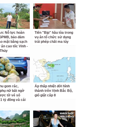
n: Nỗ lực hoàn
Tiến "Bịp" hầu tòa trong
 GPMB, bảo đảm
vụ án tổ chức sử dụng
ao mặt bằng sạch
trái phép chất ma túy
 án cao tốc Vinh -
 Thủy
hu gom rác,
Áp thấp nhiệt đới hình
phụ nữ bất ngờ
thành trên Vịnh Bắc Bộ,
ược tờ vé số
gió giật cấp 8
31 tỷ đồng và cái