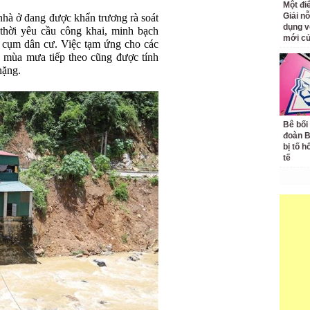
Một đ
Giải nỗ
nhà ở đang được khẩn trương rà soát
dụng v
g thời yêu cầu công khai, minh bạch
mới củ
, cụm dân cư. Việc tạm ứng cho các
ớc mùa mưa tiếp theo cũng được tính
nặng.
Bê bối
đoàn 
bị tố h
tế