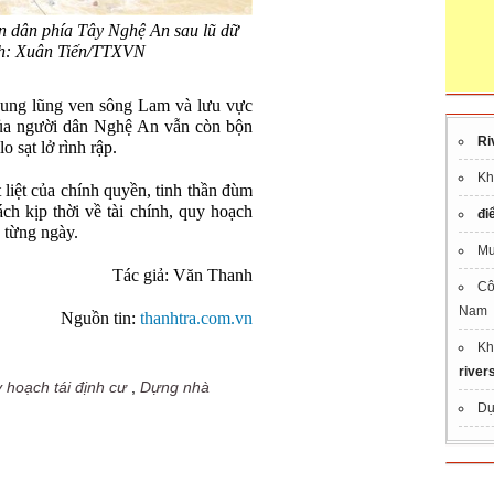
 dân phía Tây Nghệ An sau lũ dữ
nh: Xuân Tiến/TTXVN
hung lũng ven sông Lam và lưu vực
a người dân Nghệ An vẫn còn bộn
Ri
o sạt lở rình rập.
Kh
liệt của chính quyền, tinh thần đùm
h kịp thời về tài chính, quy hoạch
đi
 từng ngày.
M
Tác giả: Văn Thanh
Cô
Nam
Nguồn tin:
thanhtra.com.vn
Kh
river
y hoạch tái định cư
,
Dựng nhà
Dự