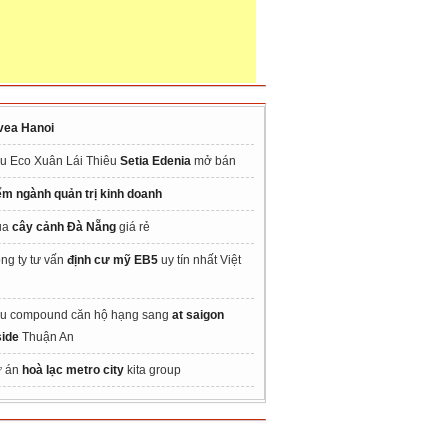
vea Hanoi
u Eco Xuân Lái Thiêu
Setia Edenia
mở bán
ểm ngành quản trị kinh doanh
ua
cây cảnh Đà Nẵng
giá rẻ
ng ty tư vấn
định cư mỹ EB5
uy tín nhất Việt
u compound căn hộ hạng sang
at saigon
side
Thuận An
 án
hoà lạc metro city
kita group