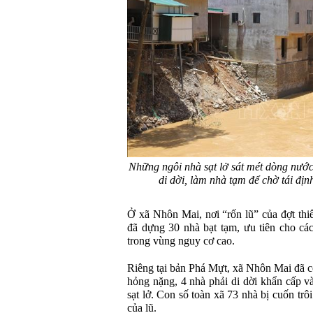
Những ngôi nhà sạt lở sát mét dòng nướ
di dời, làm nhà tạm để chờ tái đ
Ở xã Nhôn Mai, nơi “rốn lũ” của đợt thi
đã dựng 30 nhà bạt tạm, ưu tiên cho cá
trong vùng nguy cơ cao.
Riêng tại bản Phá Mựt, xã Nhôn Mai đã có
hỏng nặng, 4 nhà phải di dời khẩn cấp v
sạt lở. Con số toàn xã 73 nhà bị cuốn tr
của lũ.