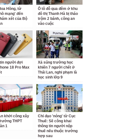
oa Hồng, từ
Ô tô đỗ qua đêm ở khu
 hồ mạng' đến
đô thị Thanh Hà bị tháo
hám xét của Bộ
trộm 2 bánh, công an
an
vào cuộc
tin người đợi
Xả súng trường học
hone 18 Pro Max
khiến 7 người chết ở
ết
Thái Lan, nghi phạm là
học sinh lớp 9
n khởi công xây
Chỉ đạo 'nóng' từ Cục
Trường THPT
Thuế: Sẽ công khai
àn 1
thông tin người nộp
thuế nếu thuộc trường
hợp sau