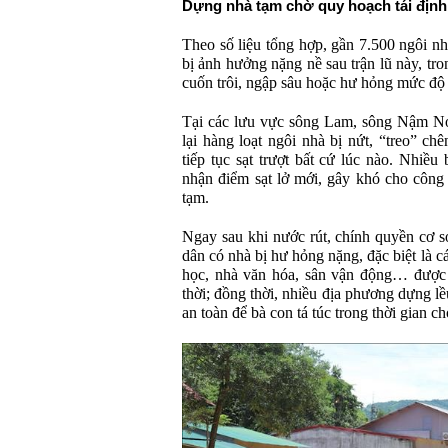
Dựng nhà tạm chờ quy hoạch tái định
Theo số liệu tổng hợp, gần 7.500 ngôi n
bị ảnh hưởng nặng nề sau trận lũ này, tro
cuốn trôi, ngập sâu hoặc hư hỏng mức độ
Tại các lưu vực sông Lam, sông Nậm Nơ
lại hàng loạt ngôi nhà bị nứt, “treo” c
tiếp tục sạt trượt bất cứ lúc nào. Nhiều
nhận điểm sạt lở mới, gây khó cho công t
tạm.
Ngay sau khi nước rút, chính quyền cơ s
dân có nhà bị hư hỏng nặng, đặc biệt là 
học, nhà văn hóa, sân vận động… được 
thời; đồng thời, nhiều địa phương dựng lều
an toàn để bà con tá túc trong thời gian c