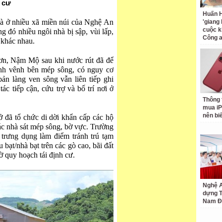
 cư
Huấn H
hà ở nhiều xã miền núi của Nghệ An
'giang
cuộc k
ng đó nhiều ngôi nhà bị sập, vùi lấp,
Công 
 khác nhau.
n, Nậm Mộ sau khi nước rút đã để
hênh vênh bên mép sông, có nguy cơ
 bản làng ven sông vẫn liên tiếp ghi
ác tiếp cận, cứu trợ và bố trí nơi ở
Thông 
mua iP
nên bi
ở đã tổ chức di dời khẩn cấp các hộ
các nhà sát mép sông, bờ vực. Trường
trưng dụng làm điểm tránh trú tạm
 bạt/nhà bạt trên các gò cao, bãi đất
hờ quy hoạch tái định cư.
Nghệ A
dựng 
Nam Đ