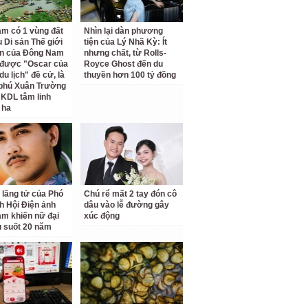
am có 1 vùng đất
Nhìn lại dàn phương
 Di sản Thế giới
tiện của Lý Nhã Kỳ: Ít
ên của Đông Nam
nhưng chất, từ Rolls-
 được "Oscar của
Royce Ghost đến du
u lịch" đề cử, là
thuyền hơn 100 tỷ đồng
 phú Xuân Trường
 KDL tâm linh
 ha
 lãng tử của Phó
Chú rể mất 2 tay đón cô
ch Hội Điện ảnh
dâu vào lễ đường gây
am khiến nữ đại
xúc động
u suốt 20 năm