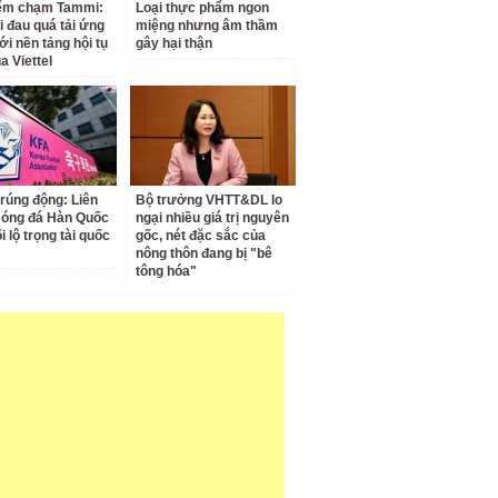
iểm chạm Tammi:
Loại thực phẩm ngon
i đau quá tải ứng
miệng nhưng âm thầm
ới nền tảng hội tụ
gây hại thận
a Viettel
 rúng động: Liên
Bộ trưởng VHTT&DL lo
Bóng đá Hàn Quốc
ngại nhiều giá trị nguyên
ối lộ trọng tài quốc
gốc, nét đặc sắc của
nông thôn đang bị "bê
tông hóa"