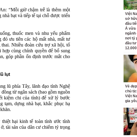
An: “Mỗi giờ chậm trễ là thêm một
Việt N
 nhà bạt và tiếp tế tại chỗ được triển
sở hữu
đầu ti
Á vừa
c uống, thuốc men và nhu yếu phẩm
ngành d
nơi tỷ
g đó ưu tiên các hộ mất nhà, mất tư
đầu tư
 thai. Nhiều đoàn cứu trợ xã hội, tổ
12.000
i hợp cùng chính quyền để bổ sung
ản, góp phần ổn định trước mắt cho
ũ lụt
g lũ phía Tây, lãnh đạo tỉnh Nghệ
Vẻ đẹp
chủ tị
ỷ đồng từ ngân sách (bao gồm nguồn
Việt N
ết kiệm chi của tỉnh) để xử lý bước
gia yê
ông tạm, dựng nhà bạt, khắc phục hạ
 khăn.
hiệt hại kinh tế toàn tỉnh ước tính
ở, tài sản của dân cư chiếm tỷ trọng