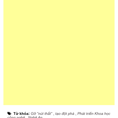
Từ khóa:
Gỡ "nút thắt"
,
tạo đột phá
,
Phát triển Khoa học
công nghệ
,
Nghệ An