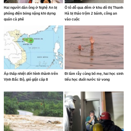
Hai người đàn ông ở Nghệ An bị
Ô tô đỗ qua đêm ở khu đô thị Thanh
phóng điện bỏng nặng khi dựng
Hà bị tháo trộm 2 bánh, công an
quán cà phê
vào cuộc
Áp thấp nhiệt đới hình thành trên
Đi làm rẫy cùng bố mẹ, hai học sinh
Vịnh Bắc Bộ, gió giật cấp 8
tiểu học đuối nước tử vong