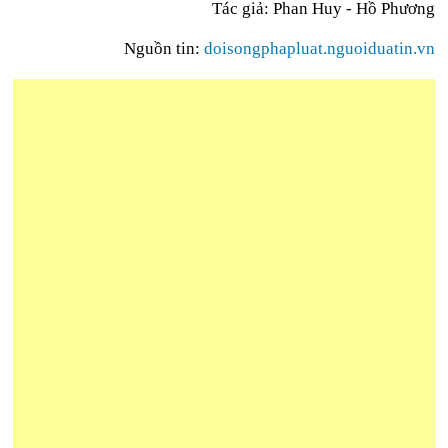
Tác giả: Phan Huy - Hồ Phương
Nguồn tin:
doisongphapluat.nguoiduatin.vn