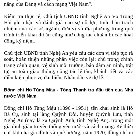
năng của Đảng và cách mạng Việt Nam”.
Kiểm tra thực tế, Chủ tịch UBND tỉnh Nghệ An Võ Trọng
Hải ghi nhận và đánh giá cao sự nỗ lực, tinh thần trách
nhiệm của các sở, ngành, đơn vị và địa phương trong quá
trình triển khai dự án cũng như công tác chuẩn bị các hoạt
động kỷ niệm.
Chủ tịch UBND tỉnh Nghệ An yêu cầu các đơn vị tiếp tục rà
soát, hoàn thiện những phần việc còn lại; chú trọng chỉnh
trang cảnh quan, vệ sinh môi trường, bảo đảm an ninh, trật
tự, an toàn giao thông, công tác lễ tân, khánh tiết và các
điều kiện phục vụ đại biểu, Nhân dân về dự lễ.
Đồng chí Hồ Tùng Mậu - Tổng Thanh tra đầu tiên của Nhà
nước Việt Nam
Đồng chí Hồ Tùng Mậu (1896 - 1951), tên khai sinh là Hồ
Bá Cự, sinh tại làng Quỳnh Đôi, huyện Quỳnh Lưu, tỉnh
Nghệ An (nay là xã Quỳnh Anh, tỉnh Nghệ An), trong một
gia đình giàu truyền thống yêu nước và cách mạng. Kế thừa
chí khí của gia đình và quê hương, năm 1920, đồng chí ra