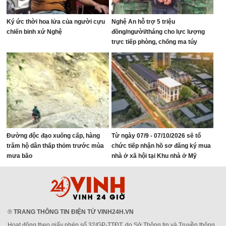
Ký ức thời hoa lửa của người cựu
Nghệ An hỗ trợ 5 triệu
chiến binh xứ Nghệ
đồng/người/tháng cho lực lượng
trực tiếp phòng, chống ma túy
Đường độc đạo xuống cấp, hàng
Từ ngày 07/9 - 07/10/2026 sẽ tổ
trăm hộ dân thấp thỏm trước mùa
chức tiếp nhận hồ sơ đăng ký mua
mưa bão
nhà ở xã hội tại Khu nhà ở Mỹ
Thượng, phường Vinh Lộc
®
TRANG THÔNG TIN ĐIỆN TỬ VINH24H.VN
Hoạt động theo giấy phép số 32/GP-TTĐT, do Sở Thông tin và Truyền thông