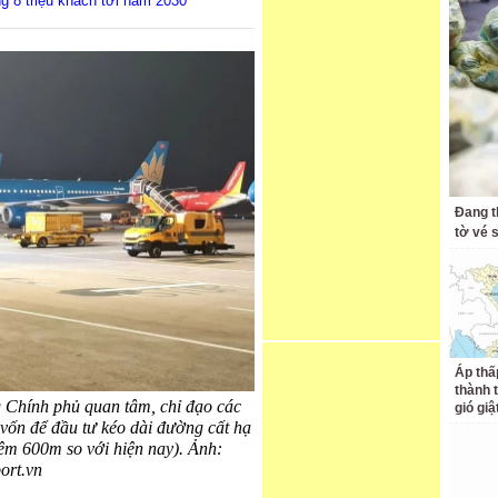
g 8 triệu khách tới năm 2030
Đang t
tờ vé s
Áp thấ
thành 
Chính phủ quan tâm, chỉ đạo các
gió giậ
 vốn để đầu tư kéo dài đường cất hạ
êm 600m so với hiện nay). Ảnh:
ort.vn