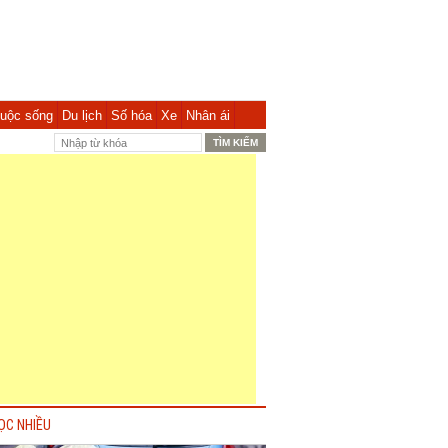
uộc sống
Du lịch
Số hóa
Xe
Nhân ái
ỌC NHIỀU