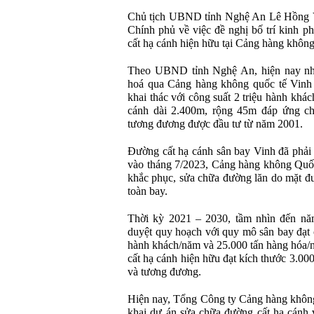
Chủ tịch UBND tỉnh Nghệ An Lê Hồng V
Chính phủ về việc đề nghị bố trí kinh p
cất hạ cánh hiện hữu tại Cảng hàng không
Theo UBND tỉnh Nghệ An, hiện nay nhu
hoá qua Cảng hàng không quốc tế Vinh l
khai thác với công suất 2 triệu hành khá
cánh dài 2.400m, rộng 45m đáp ứng ch
tương đương được đầu tư từ năm 2001.
Đường cất hạ cánh sân bay Vinh đã phải d
vào tháng 7/2023, Cảng hàng không Quốc
khắc phục, sửa chữa đường lăn do mặt đ
toàn bay.
Thời kỳ 2021 – 2030, tầm nhìn đến nă
duyệt quy hoạch với quy mô sân bay đạt 
hành khách/năm và 25.000 tấn hàng hóa/
cất hạ cánh hiện hữu đạt kích thước 3.00
và tương đương.
Hiện nay, Tổng Công ty Cảng hàng khôn
khai dự án sửa chữa đường cất hạ cánh 