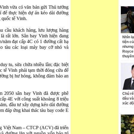
inh vừa có văn bản gửi Thủ tướng
hí để thực hiện dự án kéo dài đường
 quốc tế Vinh.
 cầu khách hàng, lưu lượng hàng
à rất lớn. Sân bay Vinh hiện đang
Nhìn l
ch/năm đạt cấp 4C có 1 đường cất hạ
tiện củ
o tàu các loại máy bay cỡ nhỏ và
nhưng 
Royce 
thuyền
uy tu, sửa chữa nhiều lần; đặc biệt
 tế Vinh phải tạm thời đóng cửa để
ường bị hư hỏng, không đảm bảo an
m 2050 sân bay Vinh đã được phê
Chú rể
cấp 4E với công suất khoảng 8 triệu
dâu và
xúc độ
năm, đầu tư xây dựng kéo dài đường
0m đáp ứng khai thác tàu bay code E
g Việt Nam – CTCP (ACV) đã triển
và đường lăn với nguồn vốn bảo trì