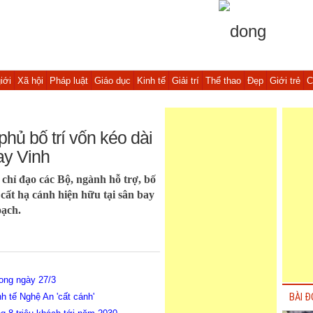
iới
Xã hội
Pháp luật
Giáo dục
Kinh tế
Giải trí
Thể thao
Đẹp
Giới trẻ
C
hủ bố trí vốn kéo dài
ay Vinh
chỉ đạo các Bộ, ngành hỗ trợ, bố
cất hạ cánh hiện hữu tại sân bay
oạch.
ong ngày 27/3
h tế Nghệ An 'cất cánh'
BÀI Đ