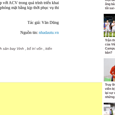
một đê
 với ACV trong quá trình triển khai
ông bà
i phóng mặt bằng kịp thời phục vụ thi
tôi sai
Tác giả: Văn Dũng
Nguồn tin:
nhadautu.vn
Trận t
của Vi
h sân bay Vinh
,
bố trí vốn
,
kiến
Campuc
bàn?
Truy l
viên bị
lại sự
những 