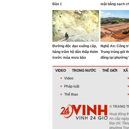
Đàn 1
mặt bằng sạch c
cao tốc Vinh - T
Đường độc đạo xuống cấp,
Nghệ An: Công tr
hàng trăm hộ dân thấp thỏm
Trung trúng gói t
trước mùa mưa bão
đồng tại phường 
VIDEO
TRONG NƯỚC
THẾ GIỚI
XÃ
Video
Pháp luật
Thể thao
®
TRANG TH
Hoạt động t
An cấp ngày
Địa chỉ: Tần
phường Trườ