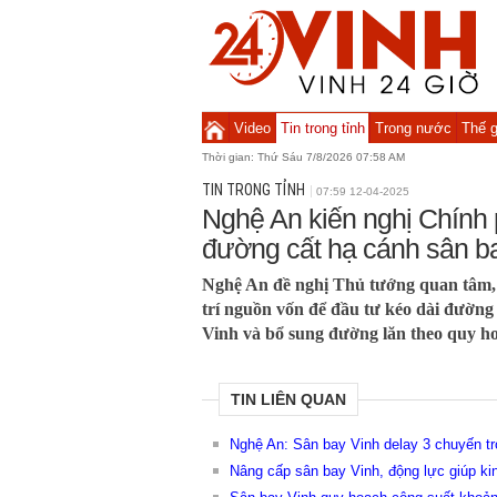
Video
Tin trong tỉnh
Trong nước
Thế g
Thời gian:
Thứ Sáu 7/8/2026 07:58 AM
TIN TRONG TỈNH
07:59 12-04-2025
Nghệ An kiến nghị Chính p
đường cất hạ cánh sân b
Nghệ An đề nghị Thủ tướng quan tâm, 
trí nguồn vốn để đầu tư kéo dài đường 
Vinh và bổ sung đường lăn theo quy h
TIN LIÊN QUAN
Nghệ An: Sân bay Vinh delay 3 chuyến tr
Nâng cấp sân bay Vinh, động lực giúp kin