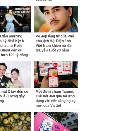
ại dàn phương
Vẻ đẹp lãng tử của Phó
a Lý Nhã Kỳ: Ít
chủ tịch Hội Điện ảnh
chất, từ Rolls-
Việt Nam khiến nữ đại
Ghost đến du
gia yêu suốt 20 năm
 hơn 100 tỷ đồng
 mất 2 tay đón cô
Một điểm chạm Tammi:
o lễ đường gây
Giải nỗi đau quá tải ứng
ng
dụng với nền tảng hội tụ
mới của Viettel