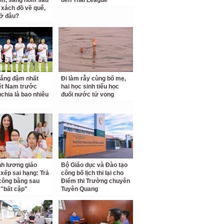
m, sáng hôm sau
đến Thai League
 xách đồ về quê,
 ở đâu?
hắng đậm nhất
Đi làm rẫy cùng bố mẹ,
ệt Nam trước
hai học sinh tiểu học
hia là bao nhiêu
đuối nước tử vong
ĩnh lương giáo
Bộ Giáo dục và Đào tạo
 xếp sai hạng: Trả
công bố lịch thi lại cho
 công bằng sau
Điểm thi Trường chuyên
"bất cập"
Tuyên Quang