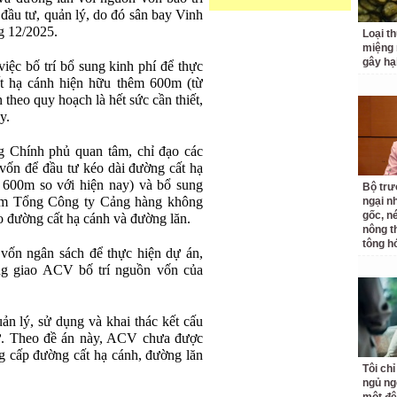
đầu tư, quản lý, do đó sân bay Vinh
g 12/2025.
Loại t
miệng
gây hạ
ệc bố trí bổ sung kinh phí để thực
t hạ cánh hiện hữu thêm 600m (từ
theo quy hoạch là hết sức cần thiết,
y.
Chính phủ quan tâm, chỉ đạo các
 vốn để đầu tư kéo dài đường cất hạ
 600m so với hiện nay) và bổ sung
Bộ tr
iểm Tổng Công ty Cảng hàng không
ngại nh
gốc, n
ạo đường cất hạ cánh và đường lăn.
nông t
tông h
vốn ngân sách để thực hiện dự án,
g giao ACV bố trí nguồn vốn của
n lý, sử dụng và khai thác kết cấu
ư. Theo đề án này, ACV chưa được
g cấp đường cất hạ cánh, đường lăn
Tôi ch
ngủ ng