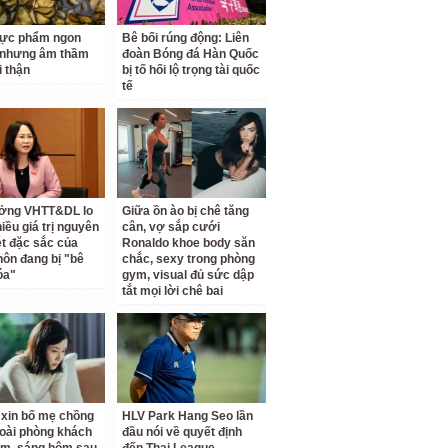
hực phẩm ngon
Bê bối rúng động: Liên
 nhưng âm thầm
đoàn Bóng đá Hàn Quốc
i thận
bị tố hối lộ trọng tài quốc
tế
ưởng VHTT&DL lo
Giữa ồn ào bị chê tăng
iều giá trị nguyên
cân, vợ sắp cưới
ét đặc sắc của
Ronaldo khoe body săn
hôn đang bị "bê
chắc, sexy trong phòng
óa"
gym, visual đủ sức dập
tắt mọi lời chê bai
ỉ xin bố mẹ chồng
HLV Park Hang Seo lần
oài phòng khách
đầu nói về quyết định