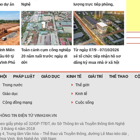
ho dự án
Nghệ
lượng trực tiếp phòng,
hanh Thủy
chống ma túy
ình Miền
Toàn cảnh cụm công nghiệp
Từ ngày 07/9 - 07/10/2026
hầu 60 tỷ
20 năm tuổi trước ngày di
sẽ tổ chức tiếp nhận hồ sơ
Vinh Phú
dời
đăng ký mua nhà ở xã hội
tại Khu nhà ở Mỹ Thượng,
phường Vinh Lộc
 HỘI
PHÁP LUẬT
GIÁO DỤC
KINH TẾ
GIẢI TRÍ
THỂ THAO
CỘ
Trong nước
Thế giới
Giáo dục
Kinh tế
Cộng đồng mạng
Cuộc sống
ÔNG TIN ĐIỆN TỬ VINH24H.VN
heo giấy phép số 32/GP-TTĐT, do Sở Thông tin và Truyền thông tỉnh Nghệ
 3 tháng 4 năm 2018
g 4, Trung tâm Văn hóa – Thể thao và Truyền thông, đường Lê Mao kéo dài ,
ng Vinh, tỉnh Nghệ An, Việt Nam