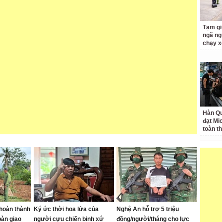
Tạm gi
ngã ng
chạy x
Hàn Qu
đạt Mi
toàn t
hoàn thành
Ký ức thời hoa lửa của
Nghệ An hỗ trợ 5 triệu
àn giao
người cựu chiến binh xứ
đồng/người/tháng cho lực