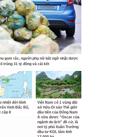
hu gom rác, người phụ nữ bất ngờ nhặt được
ố trúng 31 tỷ đồng và cái kết
p nhiệt đới hình
Việt Nam có 1 vùng đất
trên Vịnh Bắc Bộ,
sở hữu Di sản Thế giới
t cấp 8
đầu tiên của Đông Nam
Á vừa được "Oscar của
ngành du lịch" đề cử, là
nơi tỷ phú Xuân Trường
đầu tư KDL tâm linh
12.000 ha