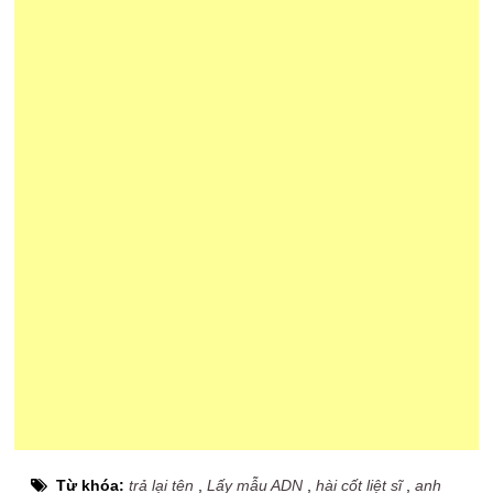
Từ khóa:
trả lại tên
,
Lấy mẫu ADN
,
hài cốt liệt sĩ
,
anh