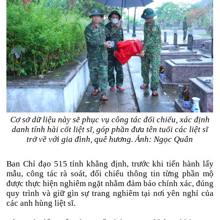
Cơ sở dữ liệu này sẽ phục vụ công tác đối chiếu, xác định
danh tính hài cốt liệt sĩ, góp phần đưa tên tuổi các liệt sĩ
trở về với gia đình, quê hương. Ảnh: Ngọc Quân
Ban Chỉ đạo 515 tỉnh khẳng định, trước khi tiến hành lấy
mẫu, công tác rà soát, đối chiếu thông tin từng phần mộ
được thực hiện nghiêm ngặt nhằm đảm bảo chính xác, đúng
quy trình và giữ gìn sự trang nghiêm tại nơi yên nghỉ của
các anh hùng liệt sĩ.