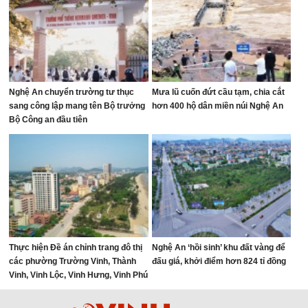
Nghệ An chuyển trường tư thục
Mưa lũ cuốn đứt cầu tạm, chia cắt
sang công lập mang tên Bộ trưởng
hơn 400 hộ dân miền núi Nghệ An
Bộ Công an đầu tiên
Thực hiện Đề án chỉnh trang đô thị
Nghệ An ‘hồi sinh’ khu đất vàng để
các phường Trường Vinh, Thành
đấu giá, khởi điểm hơn 824 tỉ đồng
Vinh, Vinh Lộc, Vinh Hưng, Vinh Phú
và Cửa Lò giai đoạn 2026 – 2030