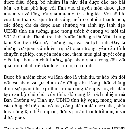
được điều động, bổ nhiệm lần này đều được đào tạo bài
bản, cơ bản phù hợp với lĩnh vực chuyên môn được giao
nhiệm vụ và từng trải qua nhiều vị trí công tác. Với nỗ lực
của bản thân và quá trình cống hiến có nhiều thành tích,
các đồng chí đã được Ban Thường vụ Tỉnh ủy, lãnh đạo
UBND tỉnh tin tưởng, giao trọng trách ở cương vị mới tại
Sở Tài Chính, Thanh tra tỉnh, Vườn Quốc gia Pù Mát, Trung
tâm Xúc tiến Đầu tư, Thương mại và Du lịch tỉnh. Đây là
những cơ quan có nhiệm vụ rất quan trọng, yêu cầu tính
chuyên nghiệp, chuyên môn cao, tham mưu giải quyết công
việc kịp thời, có chất lượng, góp phần quan trọng đối với
quá trình phát triển kinh tế - xã hội của tỉnh.
Được bổ nhiệm chức vụ lãnh đạo là vinh dự, tự hào lớn đối
với cá nhân và gia đình các đồng chí. Đồng thời khẳng
định sự quan tâm kịp thời trong công tác quy hoạch, đào
tạo cán bộ chủ chốt của tỉnh; đó cũng là trách nhiệm mà
Ban Thường vụ Tỉnh ủy, UBND tỉnh kỳ vọng, mong muốn
các đồng chí tiếp tục nỗ lực, cống hiến nhiều hơn nữa, phát
huy cùng tập thể cơ quan, đơn vị hoàn thành tốt nhiệm vụ
được giao.
Thay mặt lãnh đạo tỉnh, Phó Chủ tịch Thường trực UBND