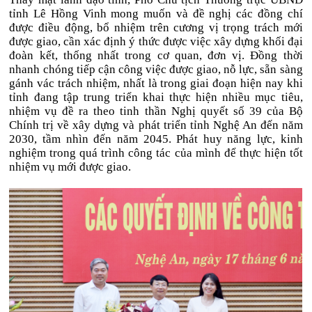
tỉnh Lê Hồng Vinh mong muốn và đề nghị các đồng chí
được điều động, bổ nhiệm trên cương vị trọng trách mới
được giao, cần xác định ý thức được việc xây dựng khối đại
đoàn kết, thống nhất trong cơ quan, đơn vị. Đồng thời
nhanh chóng tiếp cận công việc được giao, nỗ lực, sẵn sàng
gánh vác trách nhiệm, nhất là trong giai đoạn hiện nay khi
tỉnh đang tập trung triển khai thực hiện nhiều mục tiêu,
nhiệm vụ đề ra theo tinh thần Nghị quyết số 39 của Bộ
Chính trị về xây dựng và phát triển tỉnh Nghệ An đến năm
2030, tầm nhìn đến năm 2045. Phát huy năng lực, kinh
nghiệm trong quá trình công tác của mình để thực hiện tốt
nhiệm vụ mới được giao.