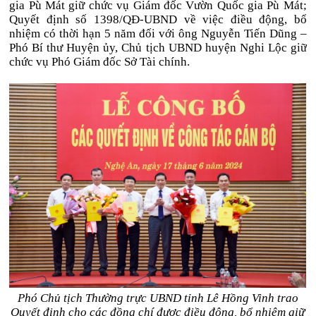
gia Pù Mát giữ chức vụ Giám đốc Vườn Quốc gia Pù Mát;
Quyết định số 1398/QĐ-UBND về việc điều động, bổ
nhiệm có thời hạn 5 năm đối với ông Nguyễn Tiến Dũng –
Phó Bí thư Huyện ủy, Chủ tịch UBND huyện Nghi Lộc giữ
chức vụ Phó Giám đốc Sở Tài chính.
Phó Chủ tịch Thường trực UBND tỉnh Lê Hồng Vinh trao
Quyết định cho các đồng chí được điều động, bổ nhiệm giữ