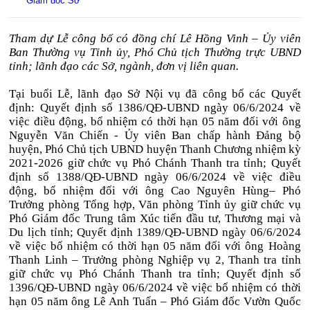
Giám đốc Sở
Tham dự Lễ công bố có đồng chí Lê Hồng Vinh – Ủy viên
Ban Thường vụ Tỉnh ủy, Phó Chủ tịch Thường trực UBND
tỉnh; lãnh đạo các Sở, ngành, đơn vị liên quan.
Tại buổi Lễ, lãnh đạo Sở Nội vụ đã công bố các Quyết
định: Quyết định số 1386/QĐ-UBND ngày 06/6/2024 về
việc điều động, bổ nhiệm có thời hạn 05 năm đối với ông
Nguyễn Văn Chiến - Ủy viên Ban chấp hành Đảng bộ
huyện, Phó Chủ tịch UBND huyện Thanh Chương nhiệm kỳ
2021-2026 giữ chức vụ Phó Chánh Thanh tra tỉnh; Quyết
định số 1388/QĐ-UBND ngày 06/6/2024 về việc điều
động, bổ nhiệm đối với ông Cao Nguyên Hùng– Phó
Trưởng phòng Tổng hợp, Văn phòng Tỉnh ủy giữ chức vụ
Phó Giám đốc Trung tâm Xúc tiến đầu tư, Thương mại và
Du lịch tỉnh; Quyết định 1389/QĐ-UBND ngày 06/6/2024
về việc bổ nhiệm có thời hạn 05 năm đối với ông Hoàng
Thanh Linh – Trưởng phòng Nghiệp vụ 2, Thanh tra tỉnh
giữ chức vụ Phó Chánh Thanh tra tỉnh; Quyết định số
1396/QĐ-UBND ngày 06/6/2024 về việc bổ nhiệm có thời
hạn 05 năm ông Lê Anh Tuấn – Phó Giám đốc Vườn Quốc