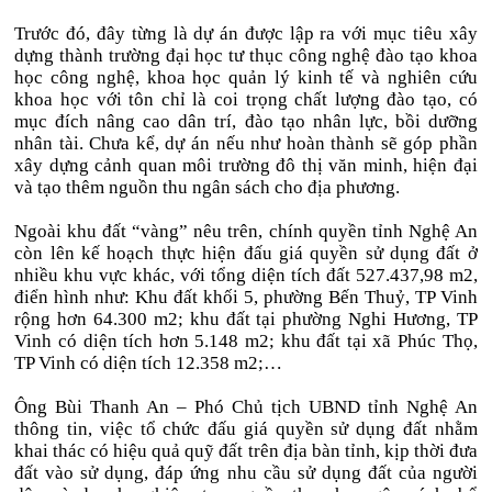
Trước đó, đây từng là dự án được lập ra với mục tiêu xây
dựng thành trường đại học tư thục công nghệ đào tạo khoa
học công nghệ, khoa học quản lý kinh tế và nghiên cứu
khoa học với tôn chỉ là coi trọng chất lượng đào tạo, có
mục đích nâng cao dân trí, đào tạo nhân lực, bồi dưỡng
nhân tài. Chưa kể, dự án nếu như hoàn thành sẽ góp phần
xây dựng cảnh quan môi trường đô thị văn minh, hiện đại
và tạo thêm nguồn thu ngân sách cho địa phương.
Ngoài khu đất “vàng” nêu trên, chính quyền tỉnh Nghệ An
còn lên kế hoạch thực hiện đấu giá quyền sử dụng đất ở
nhiều khu vực khác, với tổng diện tích đất 527.437,98 m2,
điển hình như: Khu đất khối 5, phường Bến Thuỷ, TP Vinh
rộng hơn 64.300 m2; khu đất tại phường Nghi Hương, TP
Vinh có diện tích hơn 5.148 m2; khu đất tại xã Phúc Thọ,
TP Vinh có diện tích 12.358 m2;…
Ông Bùi Thanh An – Phó Chủ tịch UBND tỉnh Nghệ An
thông tin, việc tổ chức đấu giá quyền sử dụng đất nhằm
khai thác có hiệu quả quỹ đất trên địa bàn tỉnh, kịp thời đưa
đất vào sử dụng, đáp ứng nhu cầu sử dụng đất của người