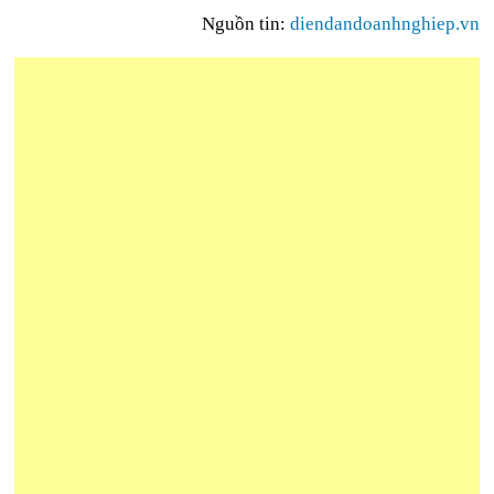
Nguồn tin:
diendandoanhnghiep.vn