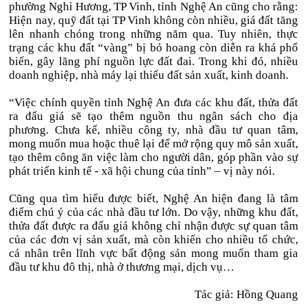
phường Nghi Hương, TP Vinh, tỉnh Nghệ An cũng cho rằng:
Hiện nay, quỹ đất tại TP Vinh không còn nhiều, giá đất tăng
lên nhanh chóng trong những năm qua. Tuy nhiên, thực
trạng các khu đất “vàng” bị bỏ hoang còn diễn ra khá phổ
biến, gây lãng phí nguồn lực đất đai. Trong khi đó, nhiều
doanh nghiệp, nhà máy lại thiếu đất sản xuất, kinh doanh.
“Việc chính quyền tỉnh Nghệ An đưa các khu đất, thửa đất
ra đấu giá sẽ tạo thêm nguồn thu ngân sách cho địa
phương. Chưa kể, nhiều công ty, nhà đầu tư quan tâm,
mong muốn mua hoặc thuê lại để mở rộng quy mô sản xuất,
tạo thêm công ăn việc làm cho người dân, góp phần vào sự
phát triển kinh tế - xã hội chung của tỉnh” – vị này nói.
Cũng qua tìm hiểu được biết, Nghệ An hiện đang là tâm
điểm chú ý của các nhà đầu tư lớn. Do vậy, những khu đất,
thửa đất được ra đấu giá không chỉ nhận được sự quan tâm
của các đơn vị sản xuất, mà còn khiến cho nhiều tổ chức,
cá nhân trên lĩnh vực bất động sản mong muốn tham gia
đầu tư khu đô thị, nhà ở thương mại, dịch vụ…
Tác giả: Hồng Quang