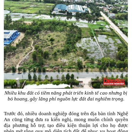
Nhiều khu đất có tiềm năng phát triển kinh tế cao nhưng bị
bỏ hoang, gây lãng phí nguồn lực đất đai nghiêm trọng.
Trước đó, nhiều doanh nghiệp đóng trên địa bàn tỉnh Nghệ
An cũng từng đưa ra kiến nghị, mong muốn chính quyền
địa phương hỗ trợ, tạo điều kiện thuận lợi cho họ được
phép mở rộng quy mô diện tích đất để phục vụ hoạt động