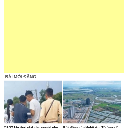
BÀI MỚI ĐĂNG
CSGT kịp thời giải cứu người phụ
Bất động sản Nghệ An: Từ 'mua là