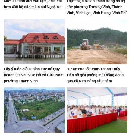
Mưa lũ cuốn đứt cầu tạm, chia cắt
Thực hiện Đề án chỉnh trang đô thị
hơn 400 hộ dân miền núi Nghệ An
các phường Trường Vinh, Thành
Vinh, Vinh Lộc, Vinh Hưng, Vinh Phú
và Cửa Lò giai đoạn 2026 – 2030
Lấy ý kiến điều chỉnh cục bộ Quy
Dự án cao tốc Vinh-Thanh Thủy:
hoạch tại Khu vực Hồ cá Cửa Nam,
Tiến độ giải phóng mặt bằng đoạn
phường Thành Vinh
qua xã Kim Bảng rất chậm