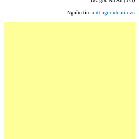
Tác giả: An An (T/h)
Nguồn tin:
antt.nguoiduatin.vn