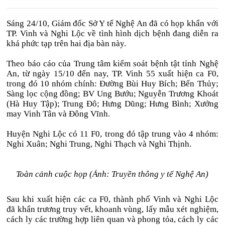
Sáng 24/10, Giám đốc Sở Y tế Nghệ An đã có họp khẩn với
TP. Vinh và Nghi Lộc về tình hình dịch bệnh đang diễn ra
khá phức tạp trên hai địa bàn này.
Theo báo cáo của Trung tâm kiểm soát bệnh tật tỉnh Nghệ
An, từ ngày 15/10 đến nay, TP. Vinh 55 xuất hiện ca F0,
trong đó 10 nhóm chính: Đường Bùi Huy Bích; Bến Thủy;
Sàng lọc cộng đồng; BV Ung Bướu; Nguyễn Trương Khoát
(Hà Huy Tập); Trung Đô; Hưng Dũng; Hưng Bình; Xưởng
may Vinh Tân và Đông Vĩnh.
Huyện Nghi Lộc có 11 F0, trong đó tập trung vào 4 nhóm:
Nghi Xuân; Nghi Trung, Nghi Thạch và Nghi Thịnh.
Toàn cảnh cuộc họp
(Ảnh: Truyền thông y tế Nghệ An)
Sau khi xuất hiện các ca F0, thành phố Vinh và Nghi Lộc
đã khẩn trương truy vết, khoanh vùng, lấy mẫu xét nghiệm,
cách ly các trường hợp liên quan và phong tỏa, cách ly các