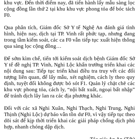
khu vực. Đến thời điểm nay, đã tiến hành lấy mẫu sàng lọc
cộng đồng lần thứ 2 tại khu khu vực phong tỏa để bóc tách
F0.
Qua phân tích, Giám đốc Sở Y tế Nghệ An đánh giá tình
hình, hiện nay, dịch tại TP. Vinh rất phức tạp, nhưng đang
trong tầm kiểm soát, các ca F0 vẫn tiếp tục xuất hiện thông
qua sàng lọc cộng đồng…
Để sớm kìm chế, tiến tới kiểm soát dịch bệnh Giám đốc Sở
Y tế đề nghị TP. Vinh, Nghi Lộc khẩn trưởng triển khai các
nội dung sau: Tiếp tục triển khai điều tra truy vết các đối
tượng liên quan, để lấy mẫu, xét nghiệm, cách ly theo quy
định, tuyệt đối không được bỏ sót F1. Quản lý chặt chẽ các
khu vực phong tỏa, cách ly, “nội bất xuất, ngoại bất nhập”
để tránh dịch lây lan ra các địa phương khác.
Đối với các xã Nghi Xuân, Nghi Thạch, Nghi Trung, Nghi
Thịnh (Nghi Lộc) dự báo vẫn tồn dư F0, vì vậy tiếp tục theo
dõi sát để kịp thời triển khai các giải pháp chống dịch phù
hợp, nhanh chóng dập dịch.