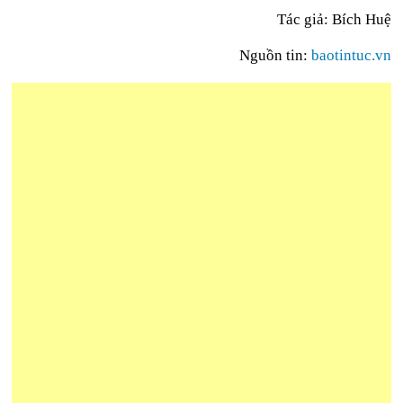
Tác giả: Bích Huệ
Nguồn tin:
baotintuc.vn