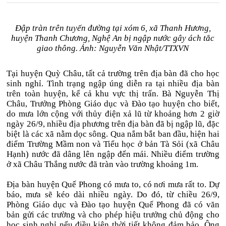
Đập tràn trên tuyến đường tại xóm 6, xã Thanh Hương,
huyện Thanh Chương, Nghệ An bị ngập nước gây ách tắc
giao thông. Ảnh: Nguyễn Văn Nhật/TTXVN
Tại huyện Quỳ Châu, tất cả trường trên địa bàn đã cho học
sinh nghỉ. Tình trạng ngập úng diễn ra tại nhiều địa bàn
trên toàn huyện, kể cả khu vực thị trấn. Bà Nguyễn Thị
Châu, Trưởng Phòng Giáo dục và Đào tạo huyện cho biết,
do mưa lớn cộng với thủy điện xả lũ từ khoảng hơn 2 giờ
ngày 26/9, nhiều địa phương trên địa bàn đã bị ngập lũ, đặc
biệt là các xã nằm dọc sông. Qua nắm bắt ban đầu, hiện hai
điểm Trường Mầm non và Tiểu học ở bản Tà Sỏi (xã Châu
Hạnh) nước đã dâng lên ngập đến mái. Nhiều điểm trường
ở xã Châu Thắng nước đã tràn vào trường khoảng 1m.
Địa bàn huyện Quế Phong có mưa to, có nơi mưa rất to. Dự
báo, mưa sẽ kéo dài nhiều ngày. Do đó, từ chiều 26/9,
Phòng Giáo dục và Đào tạo huyện Quế Phong đã có văn
bản gửi các trường và cho phép hiệu trưởng chủ động cho
học sinh nghỉ nếu điều kiện thời tiết không đảm bảo. Ông