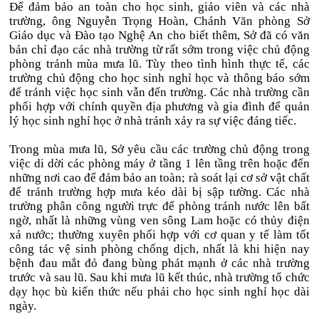
Để đảm bảo an toàn cho học sinh, giáo viên và các nhà
trường, ông Nguyễn Trọng Hoàn, Chánh Văn phòng Sở
Giáo dục và Đào tạo Nghệ An cho biết thêm, Sở đã có văn
bản chỉ đạo các nhà trường từ rất sớm trong việc chủ động
phòng tránh mùa mưa lũ. Tùy theo tình hình thực tế, các
trường chủ động cho học sinh nghỉ học và thông báo sớm
để tránh việc học sinh vẫn đến trường. Các nhà trường cần
phối hợp với chính quyền địa phương và gia đình để quản
lý học sinh nghỉ học ở nhà tránh xảy ra sự việc đáng tiếc.
Trong mùa mưa lũ, Sở yêu cầu các trường chủ động trong
việc di dời các phòng máy ở tầng 1 lên tầng trên hoặc đến
những nơi cao để đảm bảo an toàn; rà soát lại cơ sở vật chất
để tránh trường hợp mưa kéo dài bị sập tường. Các nhà
trường phân công người trực để phòng tránh nước lên bất
ngờ, nhất là những vùng ven sông Lam hoặc có thủy điện
xả nước; thường xuyên phối hợp với cơ quan y tế làm tốt
công tác vệ sinh phòng chống dịch, nhất là khi hiện nay
bệnh đau mắt đỏ đang bùng phát mạnh ở các nhà trường
trước và sau lũ. Sau khi mưa lũ kết thúc, nhà trường tổ chức
dạy học bù kiến thức nếu phải cho học sinh nghỉ học dài
ngày.