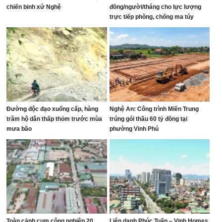
chiến binh xứ Nghệ
đồng/người/tháng cho lực lượng
trực tiếp phòng, chống ma túy
Đường độc đạo xuống cấp, hàng
Nghệ An: Công trình Miền Trung
trăm hộ dân thấp thỏm trước mùa
trúng gói thầu 60 tỷ đồng tại
mưa bão
phường Vinh Phú
Toàn cảnh cụm công nghiệp 20
Liên danh Phúc Tuấn – Vinh Homes