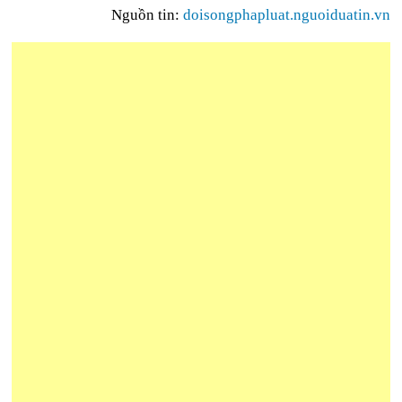
Nguồn tin:
doisongphapluat.nguoiduatin.vn