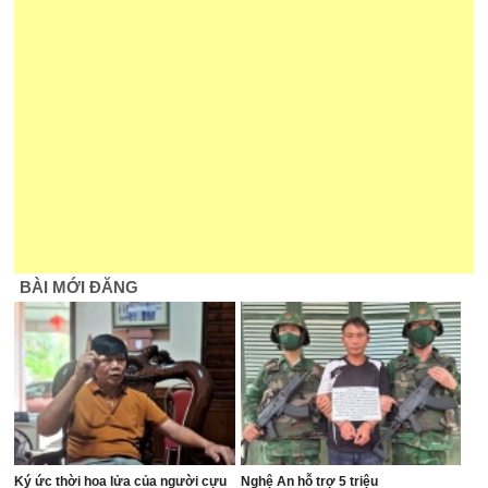
BÀI MỚI ĐĂNG
Ký ức thời hoa lửa của người cựu
Nghệ An hỗ trợ 5 triệu