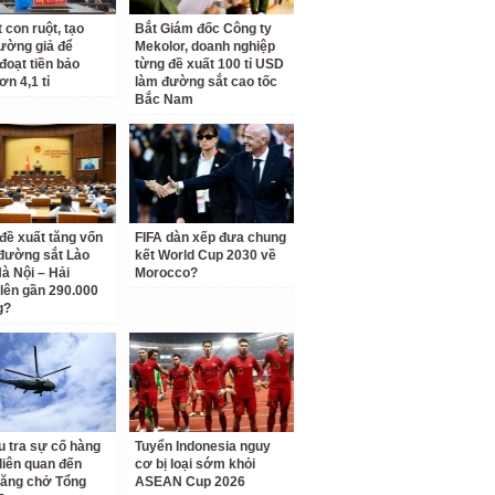
 con ruột, tạo
Bắt Giám đốc Công ty
rường giả để
Mekolor, doanh nghiệp
đoạt tiền bảo
từng đề xuất 100 tỉ USD
ơn 4,1 tỉ
làm đường sắt cao tốc
Bắc Nam
 đề xuất tăng vốn
FIFA dàn xếp đưa chung
đường sắt Lào
kết World Cup 2030 về
Hà Nội – Hải
Morocco?
lên gần 290.000
g?
u tra sự cố hàng
Tuyển Indonesia nguy
liên quan đến
cơ bị loại sớm khỏi
hăng chở Tổng
ASEAN Cup 2026