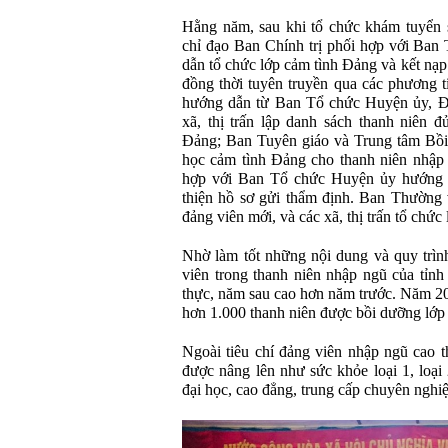
Hằng năm, sau khi tổ chức khám tuyển
chỉ đạo Ban Chính trị phối hợp với Ba
dẫn tổ chức lớp cảm tình Đảng và kết nạp
đồng thời tuyên truyền qua các phương t
hướng dẫn từ Ban Tổ chức Huyện ủy, Đ
xã, thị trấn lập danh sách thanh niên đ
Đảng; Ban Tuyên giáo và Trung tâm Bồi 
học cảm tình Đảng cho thanh niên nhập
hợp với Ban Tổ chức Huyện ủy hướng d
thiện hồ sơ gửi thẩm định. Ban Thường 
đảng viên mới, và các xã, thị trấn tổ chức
Nhờ làm tốt những nội dung và quy trình
viên trong thanh niên nhập ngũ của tỉnh
thực, năm sau cao hơn năm trước. Năm 20
hơn 1.000 thanh niên được bồi dưỡng lớp
Ngoài tiêu chí đảng viên nhập ngũ cao t
được nâng lên như sức khỏe loại 1, loại
đại học, cao đẳng, trung cấp chuyên nghiệ