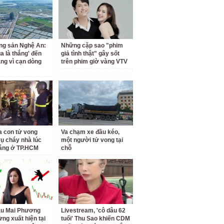
ng sản Nghệ An:
Những cặp sao "phim
a là thắng' đến
giả tình thật" gây sốt
ắng vì cạn dòng
trên phim giờ vàng VTV
a con tử vong
Va chạm xe đầu kéo,
vụ cháy nhà lúc
một người tử vong tại
áng ở TP.HCM
chỗ
ậu Mai Phương
Livestream, 'cô dâu 62
ừng xuất hiện tại
tuổi' Thu Sao khiến CDM