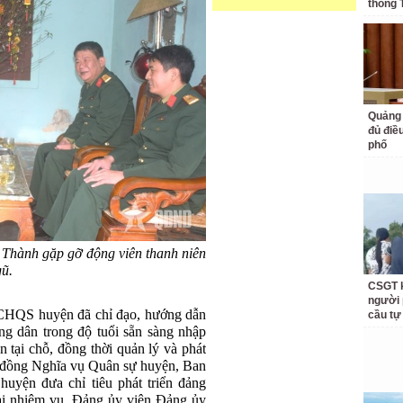
thống 
Quảng 
đủ điề
phố
 Thành gặp gỡ động viên thanh niên
ũ.
CSGT k
người 
 CHQS huyện đã chỉ đạo, hướng dẫn
cầu tự
công dân trong độ tuổi sẵn sàng nhập
 tại chỗ, đồng thời quản lý và phát
i đồng Nghĩa vụ Quân sự huyện, Ban
ện đưa chỉ tiêu phát triển đảng
hai nhiệm vụ. Đảng ủy viên Đảng ủy