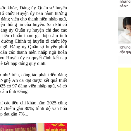
những 
nào?
 sức khỏe, Đảng ủy Quân sự huyện
n Tổ chức Huyện ủy ban hành hướng
 đảng viên cho thanh niên nhập ngũ,
iện thông tin của huyện. Sau khi có
ảng ủy Quân sự huyện chỉ đạo các
ủ tiêu chuẩn tham gia lớp cảm tình
dưỡng Chính trị huyện tổ chức lớp
 ngũ. Đảng ủy Quân sự huyện phối
Khung 
ẫn các thanh niên nhập ngũ hoàn
đột qu
vụ Huyện ủy ra quyết định kết nạp
 lễ kết nạp đúng quy định.
 như trên, công tác phát triển đảng
 Nghệ An đã đạt được kết quả thiết
25 có 97 đảng viên nhập ngũ, và có
 cảm tình Đảng.
hì các tiêu chí khác năm 2025 cũng
 2 chiếm gần 80%; trình độ văn hóa
p đạt gần 7%...