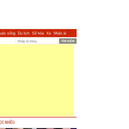
uộc sống
Du lịch
Số hóa
Xe
Nhân ái
ỌC NHIỀU