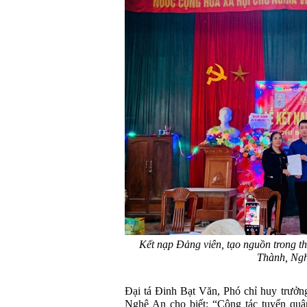
Kết nạp Đảng viên, tạo nguồn trong t
Thành, Ngh
Đại tá Đinh Bạt Văn, Phó chỉ huy trư
Nghệ An cho biết: “Công tác tuyển quâ