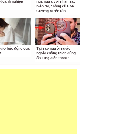
doanh nghiệp
ngã ngửa với nhan sắc
hiện tại, chồng cũ Hoa
Cương bị réo tên
giờ báo động của
Tại sao người nước
ỵ
ngoài không thích dùng
ốp lưng điện thoại?