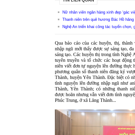
TIN LIÊN QUAN
Nữ nhân viên ngân hàng xinh đẹp ‘gác vi
Thanh niên trên quê hương Bác Hồ hăng 
Nghệ An triển khai công tác tuyển chọn,
Qua báo cáo của các huyện, thị, thành 
nhập ngũ mới thấy được sự sáng tạo, đa
sáng tạo. Các huyện thị trong tỉnh Nghệ 
tuyên truyền và tổ chức các hoạt động t
niên viết đơn tự nguyện lên đường thực 
phương quân số thanh niên đăng ký vượt 
Thành, huyện Yên Thành. Đặc biệt có nh
tình nguyện lên đường nhập ngũ như a
Thành, Yên Thành; có những thanh niê
được hoãn nhưng vẫn viết đơn tình nguy
Phúc Trung, ở xã Lăng Thành...