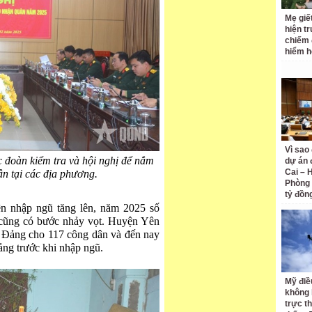
Mẹ giết
hiện t
chiếm 
hiểm h
Vì sao
 đoàn kiểm tra và hội nghị để nắm
dự án 
Cai – 
ân tại các địa phương.
Phòng 
tỷ đồn
ện nhập ngũ tăng lên, năm 2025 số
 cũng có bước nhảy vọt. Huyện Yên
 Đảng cho 117 công dân và đến nay
ảng trước khi nhập ngũ.
Mỹ điề
không 
trực t