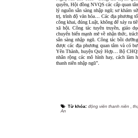
quyền, Hội đồng NVQS các cấp quan tâm 
lý nguồn sẵn sàng nhập ngũ; sơ khám sứ
trị, trình độ văn hóa… Các địa phương t
công khai, đúng Luật, không để xảy ra ti
xã hội. Công tác tuyên truyền, giáo d
chuyển biến mạnh mẽ về nhận thức, trách
sẵn sàng nhập ngũ. Công tác bồi dưỡng
được các địa phương quan tâm và có bướ
Yên Thành, huyện Quỳ Hợp… Bộ CHQS tỉ
nhân rộng các mô hình hay, cách làm h
thanh niên nhập ngũ”.
Từ khóa:
động viên thanh niên
,
th
An