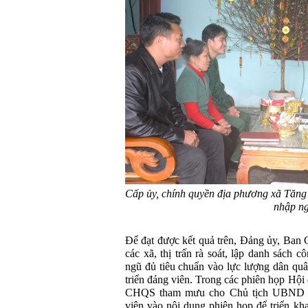
Cấp ủy, chính quyền địa phương xã Tăng
nhập ng
Để đạt được kết quả trên, Đảng ủy, Ban
các xã, thị trấn rà soát, lập danh sách 
ngũ đủ tiêu chuẩn vào lực lượng dân quân
triển đảng viên. Trong các phiên họp Hộ
CHQS tham mưu cho Chủ tịch UBND huy
viên vào nội dung phiên họp để triển k