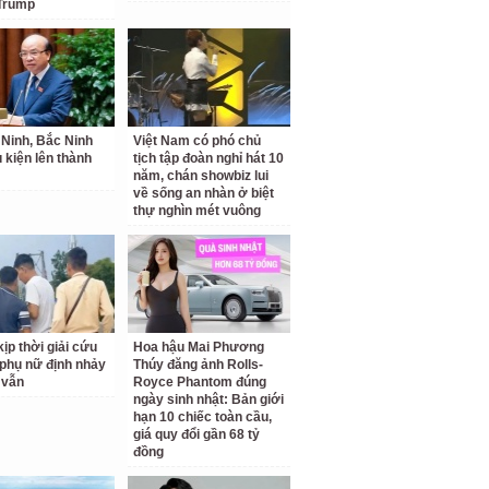
Trump
Ninh, Bắc Ninh
Việt Nam có phó chủ
u kiện lên thành
tịch tập đoàn nghỉ hát 10
năm, chán showbiz lui
về sống an nhàn ở biệt
thự nghìn mét vuông
ịp thời giải cứu
Hoa hậu Mai Phương
phụ nữ định nhảy
Thúy đăng ảnh Rolls-
 vẫn
Royce Phantom đúng
ngày sinh nhật: Bản giới
hạn 10 chiếc toàn cầu,
giá quy đổi gần 68 tỷ
đồng