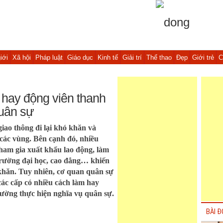
iới
Xã hội
Pháp luật
Giáo dục
Kinh tế
Giải trí
Thể thao
Đẹp
Giới trẻ
C
 hay động viên thanh
quân sự
giao thông đi lại khó khăn và
các vùng. Bên cạnh đó, nhiều
tham gia xuất khẩu lao động, làm
 trường đại học, cao đẳng… khiến
khăn. Tuy nhiên, cơ quan quân sự
ác cấp có nhiều cách làm hay
đường thực hiện nghĩa vụ quân sự.
BÀI Đ