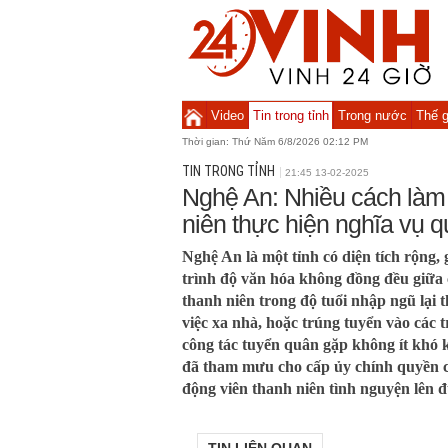
Video
Tin trong tỉnh
Trong nước
Thế g
Thời gian:
Thứ Năm 6/8/2026 02:13 PM
TIN TRONG TỈNH
21:45 13-02-2025
Nghệ An: Nhiều cách làm
niên thực hiện nghĩa vụ 
Nghệ An là một tỉnh có diện tích rộng, 
trình độ văn hóa không đồng đều giữa 
thanh niên trong độ tuổi nhập ngũ lại 
việc xa nhà, hoặc trúng tuyển vào các
công tác tuyển quân gặp không ít khó 
đã tham mưu cho cấp ủy chính quyền c
động viên thanh niên tình nguyện lên 