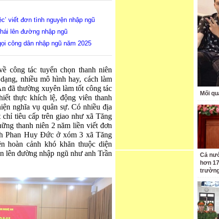
ệc’ viết đơn tình nguyện nhập ngũ
hái lên đường nhập ngũ
 gọi công dân nhập ngũ năm 2025
về công tác tuyển chọn thanh niên
 dạng, nhiều mô hình hay, cách làm
An đã thường xuyên làm tốt công tác
Mối qu
hiết thực khích lệ, động viên thanh
hiện nghĩa vụ quân sự. Có nhiều địa
chỉ tiêu cấp trên giao như xã Tăng
ững thanh niên 2 năm liền viết đơn
nh Phan Huy Đức ở xóm 3 xã Tăng
n hoàn cảnh khó khăn thuộc diện
ện lên đường nhập ngũ như anh Trần
Cả nướ
hơn 17
trườn