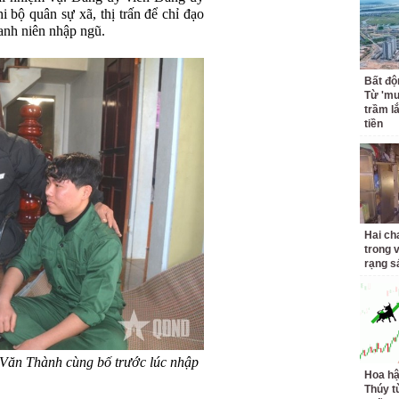
 bộ quân sự xã, thị trấn để chỉ đạo
hanh niên nhập ngũ.
Bất độ
Từ 'mu
trầm l
tiền
Hai ch
trong 
rạng s
Văn Thành cùng bố trước lúc nhập
Hoa h
Thúy t