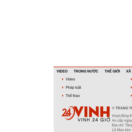
VIDEO
TRONG NƯỚC
THẾ GIỚI
XÃ
Video
Pháp luật
Thể thao
®
TRANG TH
Hoạt động t
An cấp ngày
Địa chỉ: Tầ
Lê Mao kéo 