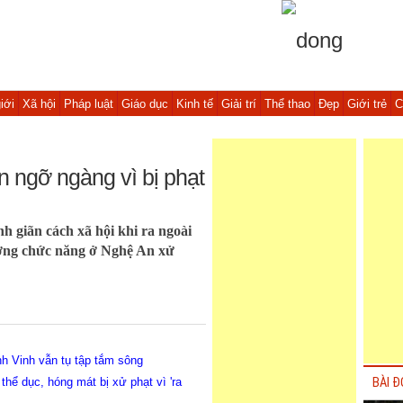
iới
Xã hội
Pháp luật
Giáo dục
Kinh tế
Giải trí
Thể thao
Đẹp
Giới trẻ
C
 ngỡ ngàng vì bị phạt
 giãn cách xã hội khi ra ngoài
lượng chức năng ở Nghệ An xử
nh Vinh vẫn tụ tập tắm sông
thể dục, hóng mát bị xử phạt vì 'ra
BÀI Đ