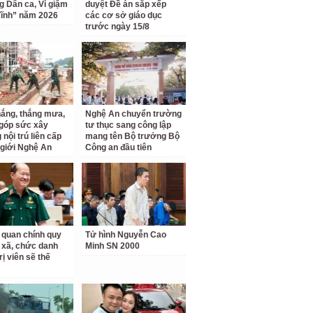
ng Dân ca, Ví giặm
duyệt Đề án sắp xếp
ĩnh” năm 2026
các cơ sở giáo dục
trước ngày 15/8
ắng, thắng mưa,
Nghệ An chuyển trường
 góp sức xây
tư thục sang công lập
nội trú liên cấp
mang tên Bộ trưởng Bộ
 giới Nghệ An
Công an đầu tiên
 quan chính quy
Tử hình Nguyễn Cao
 xã, chức danh
Minh SN 2000
rị viên sẽ thế