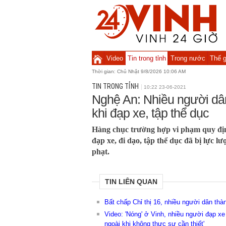
Video
Tin trong tỉnh
Trong nước
Thế g
Thời gian:
Chủ Nhật 9/8/2026 10:06 AM
TIN TRONG TỈNH
10:22 23-06-2021
Nghệ An: Nhiều người dân
khi đạp xe, tập thể dục
Hàng chục trường hợp vi phạm quy định
đạp xe, đi dạo, tập thể dục đã bị lực 
phạt.
TIN LIÊN QUAN
Bất chấp Chỉ thị 16, nhiều người dân thà
Video: 'Nóng' ở Vinh, nhiều người đạp xe 
ngoài khi không thực sự cần thiết'