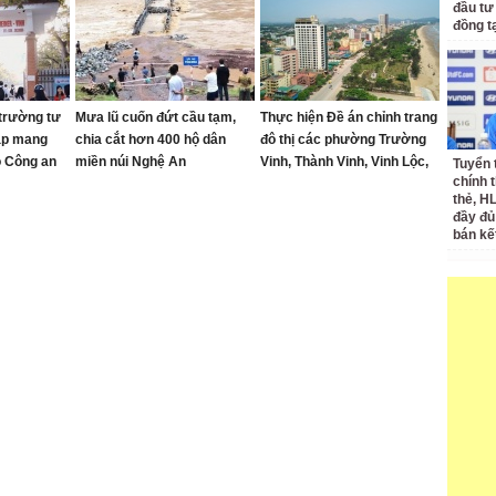
đầu tư
đồng t
trường tư
Mưa lũ cuốn đứt cầu tạm,
Thực hiện Đề án chỉnh trang
ập mang
chia cắt hơn 400 hộ dân
đô thị các phường Trường
ộ Công an
miền núi Nghệ An
Vinh, Thành Vinh, Vinh Lộc,
Tuyển 
chính 
Vinh Hưng, Vinh Phú và Cửa
thẻ, H
Lò giai đoạn 2026 – 2030
đầy đủ
bán kế