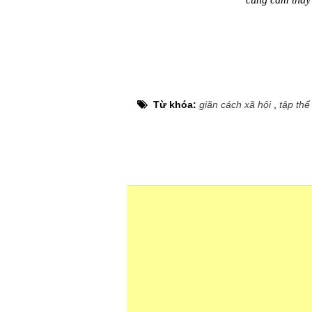
cũng cảm thấy 
Từ khóa:
giãn cách xã hội
,
tập thể