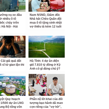
rường vụ xe đầu
Nam NSND, Giám đốc
ở nhiều ô tô
Nhà hát Chèo Quân đội
bốc cháy trên
mua ô tô tặng sinh nhật
c Hà Nội - Hải
vợ thiếu tá kém 12 tuổi
 Cái giá quá đắt
Hà Tĩnh: 4 dự án điện
 sĩ tử gian lận thi
gió 7.810 tỷ đồng ở Kỳ
Anh có gì đáng chú ý?
yệt Quy hoạch
Phẫn nộ lời khai của đối
ết 1/500 dự án LNG
tượng bạo hành dã man
ung Bộ tổng vốn
con riêng của "vợ hờ",