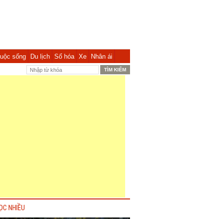
uộc sống
Du lịch
Số hóa
Xe
Nhân ái
ỌC NHIỀU