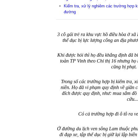
Kiểm tra, xử lý nghiêm các trường hợp k
đường
3 cô gái trẻ ra khu vực hồ điều hòa ở x
thể dục bị lực lượng công an địa phươ
Khi được hỏi thì họ đều khẳng định đã bi
toàn TP Vinh theo Chỉ thị 16 nhưng họ 
cũng bị phạt.
Trong số các trường hợp bị kiểm tra, x
niên. Họ đã vi phạm quy định về giãn 
đích được quy định, như: mua sắm đồ t
cứu...
Có cả trường hợp đi ô tô ra v
Ở đường du lịch ven sông Lam thuộc ph
đi đạp xe, tập thể dục bị giữ lại lập bi