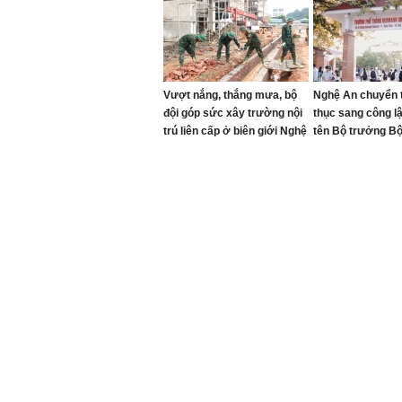
Vượt nắng, thắng mưa, bộ
Nghệ An chuyển 
đội góp sức xây trường nội
thục sang công l
trú liên cấp ở biên giới Nghệ
tên Bộ trưởng B
An
đầu tiên