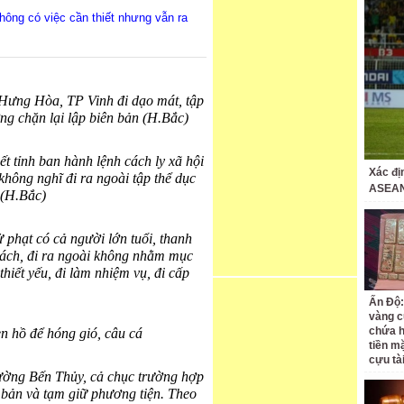
hông có việc cần thiết nhưng vẫn ra
ã Hưng Hòa, TP Vinh đi dạo mát, tập
ng chặn lại lập biên bản (H.Bắc)
ết tỉnh ban hành lệnh cách ly xã hội
Xác đị
không nghĩ đi ra ngoài tập thể dục
ASEAN
 (H.Bắc)
ử phạt có cả người lớn tuổi, thanh
cách, đi ra ngoài không nhằm mục
hiết yếu, đi làm nhiệm vụ, đi cấp
Ấn Độ:
vàng c
chứa h
en hồ để hóng gió, câu cá
tiền m
cựu tà
ường Bến Thủy, cả chục trường hợp
ên bản và tạm giữ phương tiện. Theo