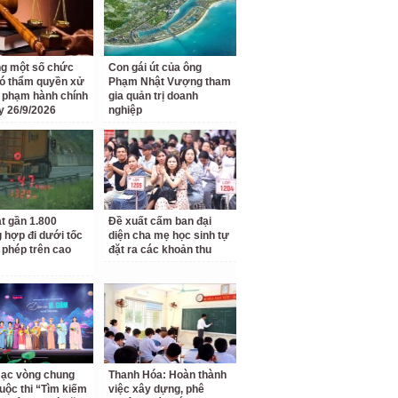
g một số chức
Con gái út của ông
ó thẩm quyền xử
Phạm Nhật Vượng tham
i phạm hành chính
gia quản trị doanh
y 26/9/2026
nghiệp
t gần 1.800
Đề xuất cấm ban đại
 hợp đi dưới tốc
diện cha mẹ học sinh tự
 phép trên cao
đặt ra các khoản thu
ạc vòng chung
Thanh Hóa: Hoàn thành
uộc thi “Tìm kiếm
việc xây dựng, phê