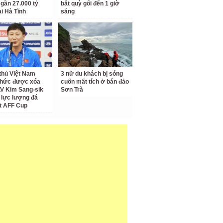
 gần 27.000 tỷ
bắt quỳ gối đến 1 giờ
ại Hà Tĩnh
sáng
thủ Việt Nam
3 nữ du khách bị sóng
thức được xóa
cuốn mất tích ở bán đảo
LV Kim Sang-sik
Sơn Trà
 lực lượng đá
t AFF Cup