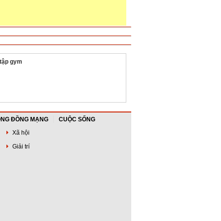
 tập gym
NG ĐỒNG MẠNG
CUỘC SỐNG
Xã hội
Giải trí