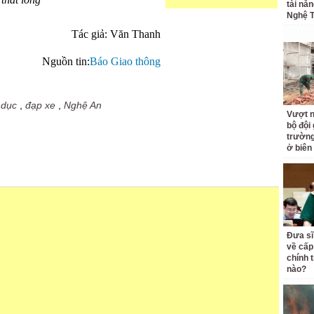
thắt lòng
tài nă
Nghệ T
Tác giả: Văn Thanh
Nguồn tin:
Báo Giao thông
 dục
,
đạp xe
,
Nghệ An
Vượt n
bộ đội
trường 
ở biên
Đưa sĩ
về cấp
chính t
nào?