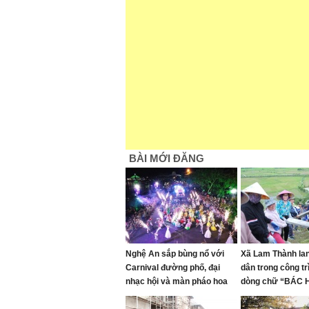
BÀI MỚI ĐĂNG
Nghệ An sắp bùng nổ với
Xã Lam Thành lan
Carnival đường phố, đại
dân trong công trì
nhạc hội và màn pháo hoa
dòng chữ “BÁC
mãn nhãn
MÃI” trên Núi Nh