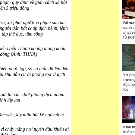
 phạm quy định về giãn cách xã hội
đến 3 triệu đồng
ra, xử phạt người vi phạm sau khi
Bổ sun
người dân bất chấp dịch bệnh, lệnh
danh c
phạt v
 tập thể dục, tắm sông
từ ngà
 biển Diễn Thành không mang khẩu
ệu đồng (Ảnh: THNA)
biến phức tạp, số ca mắc đã lên đến
u khu dân cư bị phong tỏa vì dịch
Xử phạ
trường
độ cho
tốc
oát tại các chốt phòng dịch nhằm
ệnh lây lan
 làm việc, lấy mẫu bất kể ngày đêm
Khai m
vì cháy nắng nơi tuyến đầu khiến ai
khảo c