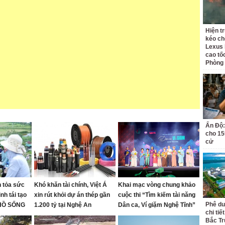
Hiện t
kéo ch
Lexus 
cao tố
Phòng
Ấn Độ:
cho 155
cử
 tỏa sức
Khó khăn tài chính, Việt Á
Khai mạc vòng chung khảo
nh tái tạo
xin rút khỏi dự án thép gần
cuộc thi “Tìm kiếm tài năng
Phê du
 HỒ SỐNG
1.200 tỷ tại Nghệ An
Dân ca, Ví giặm Nghệ Tĩnh”
chi ti
ón
năm 2026
Bắc Tr