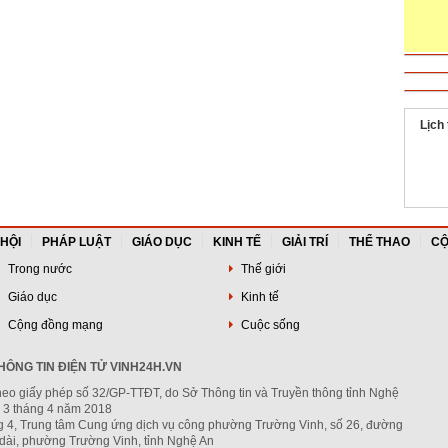
Lịch
 HỘI
PHÁP LUẬT
GIÁO DỤC
KINH TẾ
GIẢI TRÍ
THỂ THAO
CỘ
Trong nước
Thế giới
Giáo dục
Kinh tế
Cộng đồng mạng
Cuộc sống
ÔNG TIN ĐIỆN TỬ VINH24H.VN
heo giấy phép số 32/GP-TTĐT, do Sở Thông tin và Truyền thông tỉnh Nghệ
 3 tháng 4 năm 2018
ng 4, Trung tâm Cung ứng dịch vụ công phường Trường Vinh, số 26, đường
dài, phường Trường Vinh, tỉnh Nghệ An