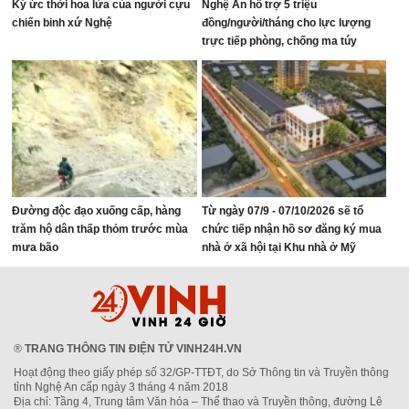
Ký ức thời hoa lửa của người cựu
Nghệ An hỗ trợ 5 triệu
chiến binh xứ Nghệ
đồng/người/tháng cho lực lượng
trực tiếp phòng, chống ma túy
Đường độc đạo xuống cấp, hàng
Từ ngày 07/9 - 07/10/2026 sẽ tổ
trăm hộ dân thấp thỏm trước mùa
chức tiếp nhận hồ sơ đăng ký mua
mưa bão
nhà ở xã hội tại Khu nhà ở Mỹ
Thượng, phường Vinh Lộc
®
TRANG THÔNG TIN ĐIỆN TỬ VINH24H.VN
Hoạt động theo giấy phép số 32/GP-TTĐT, do Sở Thông tin và Truyền thông
tỉnh Nghệ An cấp ngày 3 tháng 4 năm 2018
Địa chỉ: Tầng 4, Trung tâm Văn hóa – Thể thao và Truyền thông, đường Lê