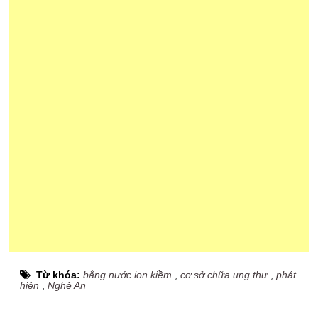
Từ khóa:
bằng nước ion kiềm
,
cơ sở chữa ung thư
,
phát
hiện
,
Nghệ An