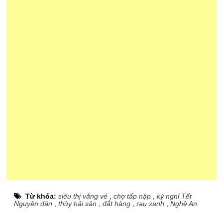
Từ khóa:
siêu thị vắng vẻ
,
chợ tấp nập
,
kỳ nghỉ Tết
Nguyên đán
,
thủy hải sản
,
đắt hàng
,
rau xanh
,
Nghệ An