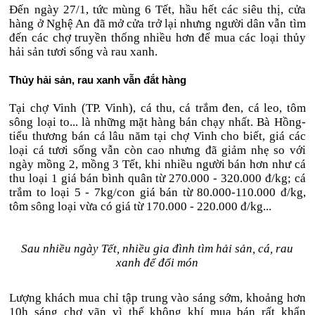
Đến ngày 27/1, tức mùng 6 Tết, hầu hết các siêu thị, cửa
hàng ở Nghệ An đã mở cửa trở lại nhưng người dân vẫn tìm
đến các chợ truyền thống nhiều hơn để mua các loại thủy
hải sản tươi sống và rau xanh.
Thủy hải sản, rau xanh vẫn đắt hàng
Tại chợ Vinh (TP. Vinh), cá thu, cá trắm đen, cá leo, tôm
sông loại to... là những mặt hàng bán chạy nhất. Bà Hồng-
tiểu thương bán cá lâu năm tại chợ Vinh cho biết, giá các
loại cá tươi sống vẫn còn cao nhưng đã giảm nhẹ so với
ngày mồng 2, mồng 3 Tết, khi nhiều người bán hơn như cá
thu loại 1 giá bán bình quân từ 270.000 - 320.000 đ/kg; cá
trắm to loại 5 - 7kg/con giá bán từ 80.000-110.000 đ/kg,
tôm sông loại vừa có giá từ 170.000 - 220.000 đ/kg...
Sau nhiều ngày Tết, nhiều gia đình tìm hải sản, cá, rau
xanh để đổi món
Lượng khách mua chỉ tập trung vào sáng sớm, khoảng hơn
10h sáng chợ vãn vì thế không khí mua bán rất khẩn